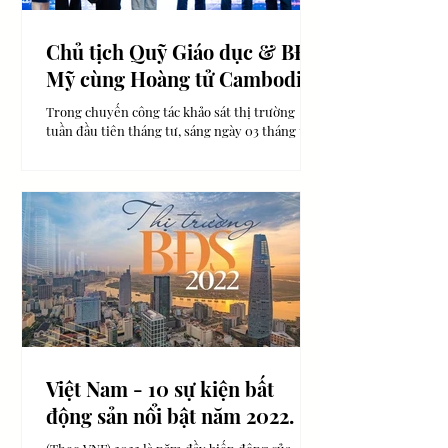
Chủ tịch Quỹ Giáo dục & BĐS
Mỹ cùng Hoàng tử Cambodia
thăm và làm việc cùng doanh
Trong chuyến công tác khảo sát thị trường
nghiệp Việt Nam.
tuần đầu tiên tháng tư, sáng ngày 03 tháng tư
Công ty Tư vấn tiếp thị BĐS Quốc tế- Inhomes
đồng...
Việt Nam - 10 sự kiện bất
động sản nổi bật năm 2022.