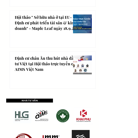
Hội thảo " Sở hữu nhà ở tại EU-
Định cư phát triển tài sản & kinh
doanh" - Maple Leaf ngày 18.9.21
Định cư châu Âu thu hút nhà đầu
tư Việt tại Hội thảo trực tuyến của
AIMS Việt Nam
NHÀ TƯ VẤN