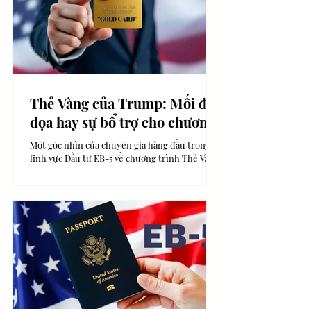
TIN DI TRÚ MỚI NHẤT
Thẻ Vàng của Trump: Mối đe
dọa hay sự bổ trợ cho chương
trình EB-5?
Một góc nhìn của chuyên gia hàng đầu trong
lĩnh vực Đầu tư EB-5 về chương trình Thẻ Vàng
của Trump.