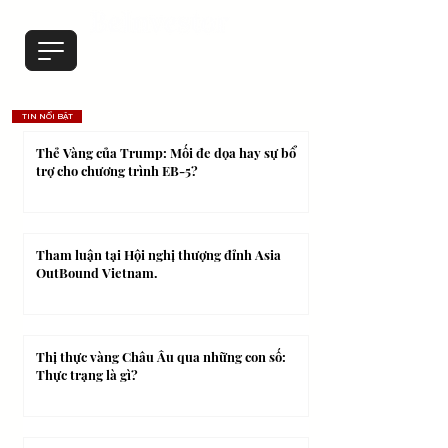
TIN NỔI BẬT
Thẻ Vàng của Trump: Mối đe dọa hay sự bổ
trợ cho chương trình EB-5?
Tham luận tại Hội nghị thượng đỉnh Asia
OutBound Vietnam.
Thị thực vàng Châu Âu qua những con số:
Thực trạng là gì?