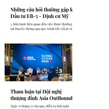
Những câu hỏi thường gặp khi
Đầu tư EB-5 - Định cư Mỹ
1. Bốn bước liên quan đến việc được thường trú
tại Hoa Kỳ thông qua quy trình EB-5 là gì và làm
cách nào để tôi nộp đơn xin xóa bỏ các...
Tham luận tại Hội nghị
thượng đỉnh Asia OutBound
Vietnam.
Ngày 15 tháng 11 vừa qua, diễn ra Hội nghị