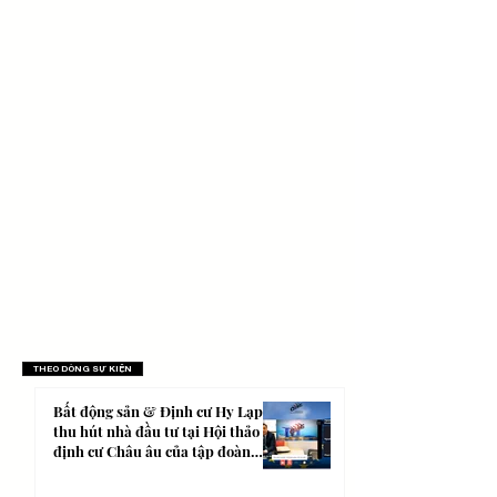
THEO DÒNG SỰ KIỆN
Bất động sản & Định cư Hy Lạp
thu hút nhà đầu tư tại Hội thảo
định cư Châu âu của tập đoàn
AIMS.