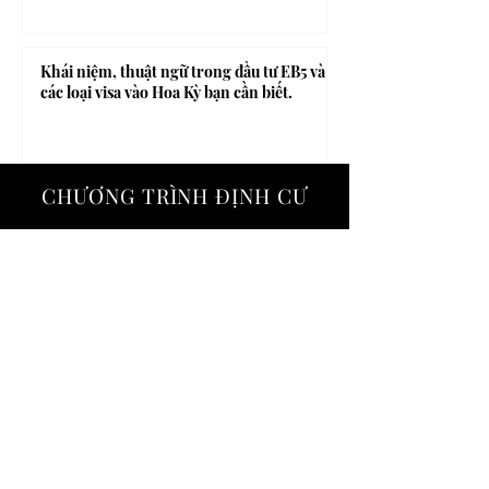
Khái niệm, thuật ngữ trong đầu tư EB5 và
các loại visa vào Hoa Kỳ bạn cần biết.
CHƯƠNG TRÌNH ĐỊNH CƯ