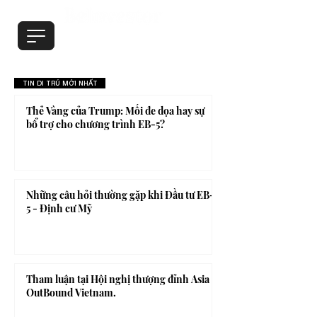
TIN DI TRÚ MỚI NHẤT
Thẻ Vàng của Trump: Mối đe dọa hay sự
bổ trợ cho chương trình EB-5?
Những câu hỏi thường gặp khi Đầu tư EB-
5 - Định cư Mỹ
Tham luận tại Hội nghị thượng đỉnh Asia
OutBound Vietnam.