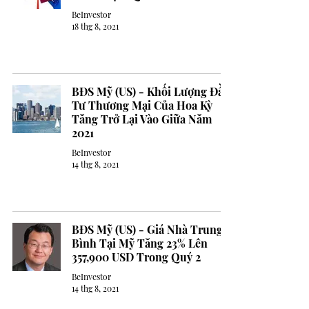
BeInvestor
18 thg 8, 2021
BĐS Mỹ (US) - Khối Lượng Đầu
Tư Thương Mại Của Hoa Kỳ
Tăng Trở Lại Vào Giữa Năm
2021
BeInvestor
14 thg 8, 2021
BĐS Mỹ (US) - Giá Nhà Trung
Bình Tại Mỹ Tăng 23% Lên
357,900 USD Trong Quý 2
BeInvestor
14 thg 8, 2021