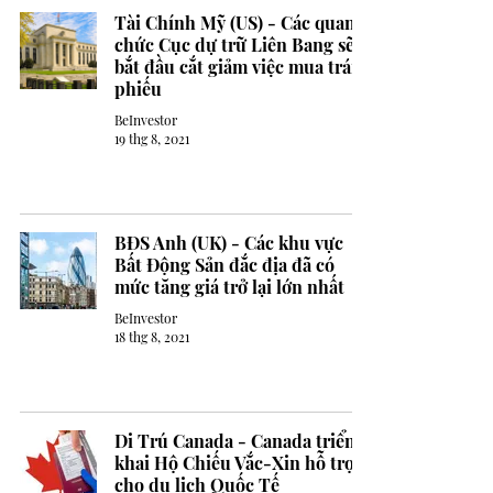
Tài Chính Mỹ (US) - Các quan
chức Cục dự trữ Liên Bang sẽ
bắt đầu cắt giảm việc mua trái
phiếu
BeInvestor
19 thg 8, 2021
BĐS Anh (UK) - Các khu vực
Bất Động Sản đắc địa đã có
mức tăng giá trở lại lớn nhất
BeInvestor
18 thg 8, 2021
Di Trú Canada - Canada triển
khai Hộ Chiếu Vắc-Xin hỗ trợ
cho du lịch Quốc Tế