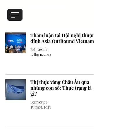
Tham luận tại Hội nghị thượng
đỉnh Asia OutBound Vietnam.
BeInvestor
15 thg 11, 2023
Thị thực vàng Châu Âu qua
những con số: Thực trạng là
gì?
BeInvestor
25 thg 5, 2023