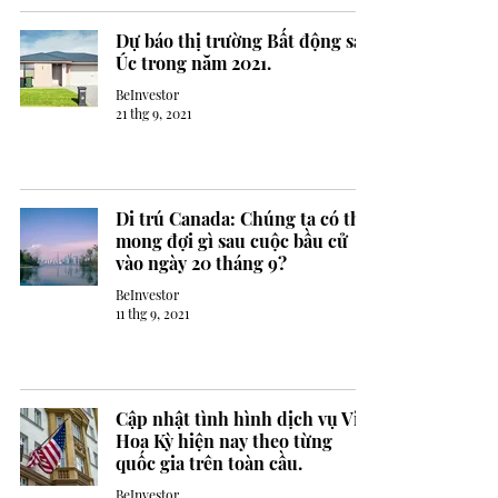
Dự báo thị trường Bất động sản
Úc trong năm 2021.
BeInvestor
21 thg 9, 2021
Di trú Canada: Chúng ta có thể
mong đợi gì sau cuộc bầu cử
vào ngày 20 tháng 9?
BeInvestor
11 thg 9, 2021
Cập nhật tình hình dịch vụ Visa
Hoa Kỳ hiện nay theo từng
quốc gia trên toàn cầu.
BeInvestor