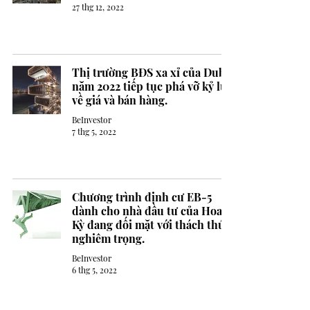
27 thg 12, 2022
Thị trường BĐS xa xỉ của Dubai
năm 2022 tiếp tục phá vỡ kỷ lục
về giá và bán hàng.
BeInvestor
7 thg 5, 2022
Chương trình định cư EB-5
dành cho nhà đầu tư của Hoa
Kỳ đang đối mặt với thách thức
nghiêm trọng.
BeInvestor
6 thg 5, 2022