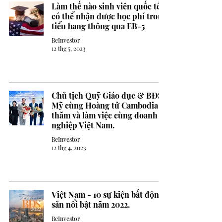
Làm thế nào sinh viên quốc tế
có thể nhận được học phí trong
tiểu bang thông qua EB-5
BeInvestor
12 thg 5, 2023
Chủ tịch Quỹ Giáo dục & BĐS
Mỹ cùng Hoàng tử Cambodia
thăm và làm việc cùng doanh
nghiệp Việt Nam.
BeInvestor
12 thg 4, 2023
Việt Nam - 10 sự kiện bất động
sản nổi bật năm 2022.
BeInvestor