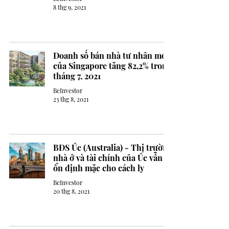
8 thg 9, 2021
Doanh số bán nhà tư nhân mới
của Singapore tăng 82,2% trong
tháng 7, 2021
BeInvestor
23 thg 8, 2021
BĐS Úc (Australia) - Thị trường
nhà ở và tài chính của Úc vẫn
ổn định mặc cho cách ly
BeInvestor
20 thg 8, 2021