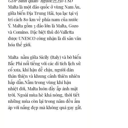
GDP Bình quân/ người:27,250 USD
Malta là một đảo quốc ở vùng Nam Âu, 
giữa biển Địa Trung Hải, tọa lạc tại vị 
trí cách 80 km về phía nam của nước 
Ý. Malta gồm 3 đảo lớn là Malta, Gozo 
và Comino. Đặc biệt thủ đô Valletta 
được UNESCO công nhận là di sản văn 
hóa thế giới.
​Malta  nằm giữa Sicily (Italy) và bờ biển 
Bắc Phi nổi tiếng với các di tích lịch sử 
cổ xưa, khí hậu dễ chịu, người dân 
thân thiện và khung cảnh thiên nhiên 
hấp dẫn.Nằm trong vùng khí hậu 
nhiệt đới, Malta luôn đầy ắp ánh mặt 
trời. Ngoài mùa hè khá nóng, thời tiết 
những mùa còn lại trong năm đều ấm 
áp với nắng đẹp mà không quá gay gắt.