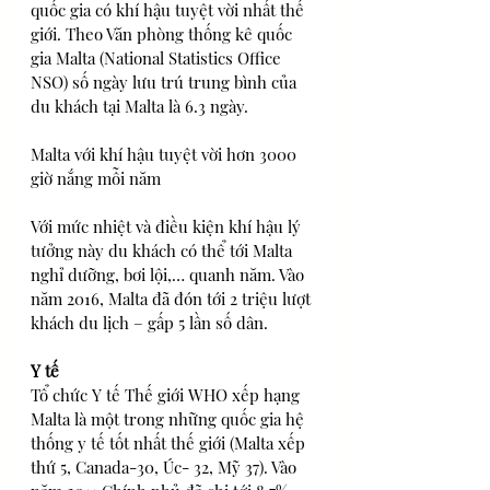
quốc gia có khí hậu tuyệt vời nhất thế 
giới. Theo Văn phòng thống kê quốc 
gia Malta (National Statistics Office 
NSO) số ngày lưu trú trung bình của 
du khách tại Malta là 6.3 ngày.
Malta với khí hậu tuyệt vời hơn 3000 
giờ nắng mỗi năm
Với mức nhiệt và điều kiện khí hậu lý 
tưởng này du khách có thể tới Malta 
nghỉ dưỡng, bơi lội,… quanh năm. Vào 
năm 2016, Malta đã đón tới 2 triệu lượt 
khách du lịch – gấp 5 lần số dân.
Y tế
Tổ chức Y tế Thế giới WHO xếp hạng 
Malta là một trong những quốc gia hệ 
thống y tế tốt nhất thế giới (Malta xếp 
thứ 5, Canada-30, Úc- 32, Mỹ 37). Vào 