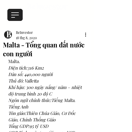
BeInvestor
18 thg 8, 2020
Malta - Tổng quan đất nước
con người
Malta. 
Diện tích:316 Km2
Dân số: 440,000 người
Thủ đô: Valletta
Khí hậu: 300 ngày nắng/ năm – nhiệt 
độ trung bình 20 độ C
Ngôn ngữ chính thức:Tiếng Malta. 
Tiếng Anh
Tôn giáo:Thiên Chúa Giáo, Cơ Đốc 
Giáo, Chính Thống Giáo
Tổng GDP:95 tỷ USD