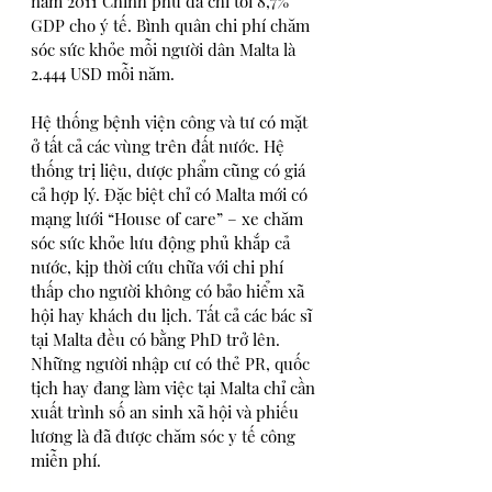
năm 2011 Chính phủ đã chi tới 8,7% 
GDP cho ý tế. Bình quân chi phí chăm 
sóc sức khỏe mỗi người dân Malta là 
2.444 USD mỗi năm.
Hệ thống bệnh viện công và tư có mặt 
ở tất cả các vùng trên đất nước. Hệ 
thống trị liệu, dược phẩm cũng có giá 
cả hợp lý. Đặc biệt chỉ có Malta mới có 
mạng lưới “House of care” – xe chăm 
sóc sức khỏe lưu động phủ khắp cả 
nước, kịp thời cứu chữa với chi phí 
thấp cho người không có bảo hiểm xã 
hội hay khách du lịch. Tất cả các bác sĩ 
tại Malta đều có bằng PhD trở lên.
Những người nhập cư có thẻ PR, quốc 
tịch hay đang làm việc tại Malta chỉ cần 
xuất trình số an sinh xã hội và phiếu 
lương là đã được chăm sóc y tế công 
miễn phí.