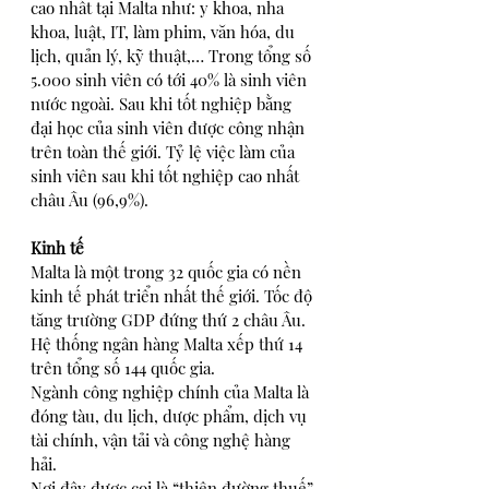
cao nhất tại Malta như: y khoa, nha 
khoa, luật, IT, làm phim, văn hóa, du 
lịch, quản lý, kỹ thuật,… Trong tổng số 
5.000 sinh viên có tới 40% là sinh viên 
nước ngoài. Sau khi tốt nghiệp bằng 
đại học của sinh viên được công nhận 
trên toàn thế giới. Tỷ lệ việc làm của 
sinh viên sau khi tốt nghiệp cao nhất 
châu Âu (96,9%).
Kinh tế
Malta là một trong 32 quốc gia có nền 
kinh tế phát triển nhất thế giới. Tốc độ 
tăng trường GDP đứng thứ 2 châu Âu. 
Hệ thống ngân hàng Malta xếp thứ 14 
trên tổng số 144 quốc gia.
Ngành công nghiệp chính của Malta là 
đóng tàu, du lịch, dược phẩm, dịch vụ 
tài chính, vận tải và công nghệ hàng 
hải.
Nơi đây được coi là “thiên đường thuế” 