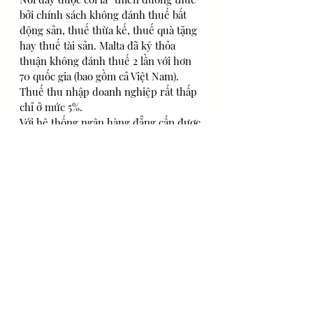
bởi chính sách không đánh thuế bất 
động sản, thuế thừa kế, thuế quà tặng 
hay thuế tài sản. Malta đã ký thỏa 
thuận không đánh thuế 2 lần với hơn 
70 quốc gia (bao gồm cả Việt Nam). 
Thuế thu nhập doanh nghiệp rất thấp 
chỉ ở mức 5%.
Với hệ thống ngân hàng đẳng cấp được 
coi là “Thụy Sỹ của Nam Âu” cùng với 
giá trị tiền tệ ổn định số 1 thế giới. 
Ngoài ra, trung tâm hàng không mới 
mở dự kiến sẽ đưa Malta trở thành 
nước dẫn đầu trong ngành bảo dưỡng, 
bảo trì máy bay.
Môi trường sống
 Môi trường sống tại đây rất an toàn 
với sức khỏe do thực phẩm tươi sạch, 
hợp vệ sinh. Malta được xếp hạng thứ 
2 trên thế giới trong danh sách “Các 