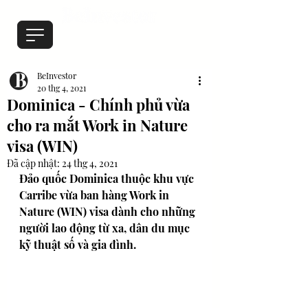
BeInvestor
20 thg 4, 2021
Dominica - Chính phủ vừa
cho ra mắt Work in Nature
visa (WIN)
Đã cập nhật:
24 thg 4, 2021
Đảo quốc Dominica thuộc khu vực 
Carribe vừa ban hàng Work in 
Nature (WIN) visa dành cho những 
người lao động từ xa, dân du mục 
kỹ thuật số và gia đình. 