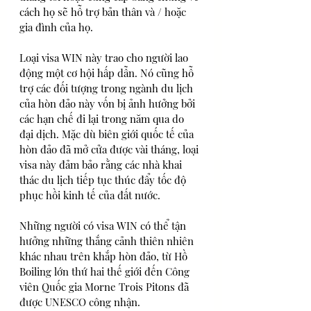
cách họ sẽ hỗ trợ bản thân và / hoặc 
gia đình của họ. 
Loại visa WIN này trao cho người lao 
động một cơ hội hấp dẫn. Nó cũng hỗ 
trợ các đối tượng trong ngành du lịch 
của hòn đảo này vốn bị ảnh hưởng bởi 
các hạn chế đi lại trong năm qua do 
đại dịch. Mặc dù biên giới quốc tế của 
hòn đảo đã mở cửa được vài tháng, loại 
visa này đảm bảo rằng các nhà khai 
thác du lịch tiếp tục thúc đẩy tốc độ 
phục hồi kinh tế của đất nước. 
Những người có visa WIN có thể tận 
hưởng những thắng cảnh thiên nhiên 
khác nhau trên khắp hòn đảo, từ Hồ 
Boiling lớn thứ hai thế giới đến Công 
viên Quốc gia Morne Trois Pitons đã 
được UNESCO công nhận. 