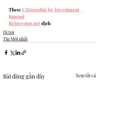
Theo: 
Citizenship by Investment 
Journal
BeInvestor.net
 dịch
Di trú
Tin Mới nhất
Bài đăng gần đây
Xem tất cả