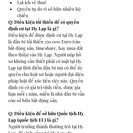
Lợi ích về thuế
Quyền tự do vì sở hữu nhiều hộ 
chiếu
Q: Điều kiện tối thiểu để có quyền 
định cư tại Hy Lạp là gì?
Điều kiện để được định cư tại Hy Lạp 
là đầu tư tối thiểu 250.000 Euro (vào 
bất động sản, timeshare, hay mua đất 
theo thửa) vào Hy Lạp. Người nộp hồ 
sơ không cần thiết phải có mặt tại Hy 
Lạp tại thời điểm đầu tư mà có thể ủy 
quyền cho luật sư hoặc người đại diện 
pháp luật để xúc tiến việc này. Quyền 
định cư có giá trị vĩnh viễn, được gia 
hạn mỗi 5 năm, miễn là nhà đầu tư vẫn 
còn sở hữu bất động sản.
Q: Điều kiện để sở hữu Quốc tịch Hy 
Lạp (quốc tịch EU) là gì?
Người trưởng thành thường trú tại Hy 