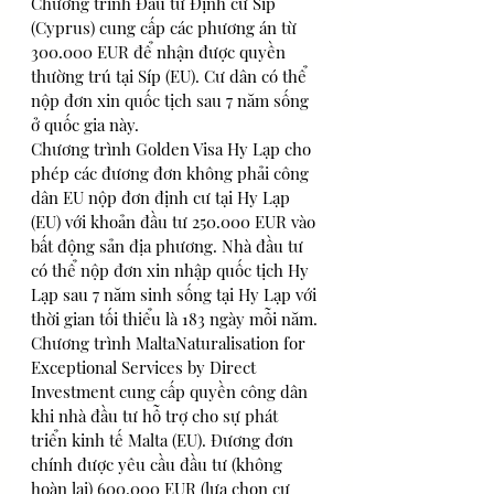
Chương trình Đầu tư Định cư Síp 
(Cyprus) cung cấp các phương án từ 
300.000 EUR để nhận được quyền 
thường trú tại Síp (EU). Cư dân có thể 
nộp đơn xin quốc tịch sau 7 năm sống 
ở quốc gia này. 
Chương trình Golden Visa Hy Lạp cho 
phép các đương đơn không phải công 
dân EU nộp đơn định cư tại Hy Lạp 
(EU) với khoản đầu tư 250.000 EUR vào 
bất động sản địa phương. Nhà đầu tư 
có thể nộp đơn xin nhập quốc tịch Hy 
Lạp sau 7 năm sinh sống tại Hy Lạp với 
thời gian tối thiểu là 183 ngày mỗi năm.
Chương trình MaltaNaturalisation for 
Exceptional Services by Direct 
Investment cung cấp quyền công dân 
khi nhà đầu tư hỗ trợ cho sự phát 
triển kinh tế Malta (EU). Đương đơn 
chính được yêu cầu đầu tư (không 
hoàn lại) 600.000 EUR (lựa chọn cư 