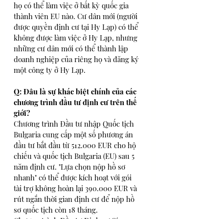
họ có thể làm việc ở bất kỳ quốc gia 
thành viên EU nào. Cư dân mới (người 
được quyền định cư tại Hy Lạp) có thể 
không được làm việc ở Hy Lạp, nhưng 
những cư dân mới có thể thành lập 
doanh nghiệp của riêng họ và đăng ký 
một công ty ở Hy Lạp. 
Q: Đâu là sự khác biệt chính của các 
chương trình đầu tư định cư trên thế 
giới?
Chương trình Đầu tư nhập Quốc tịch 
Bulgaria cung cấp một số phương án 
đầu tư bắt đầu từ 512.000 EUR cho hộ 
chiếu và quốc tịch Bulgaria (EU) sau 5 
năm định cư. "Lựa chọn nộp hồ sơ 
nhanh" có thể được kích hoạt với gói 
tài trợ không hoàn lại 390.000 EUR và 
rút ngắn thời gian định cư để nộp hồ 
sơ quốc tịch còn 18 tháng.