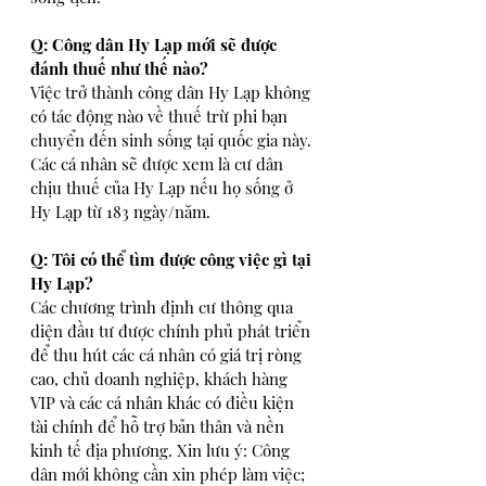
Q: Công dân Hy Lạp mới sẽ được 
đánh thuế như thế nào?
Việc trở thành công dân Hy Lạp không 
có tác động nào về thuế trừ phi bạn 
chuyển đến sinh sống tại quốc gia này. 
Các cá nhân sẽ được xem là cư dân 
chịu thuế của Hy Lạp nếu họ sống ở 
Hy Lạp từ 183 ngày/năm.
Q: Tôi có thể tìm được công việc gì tại 
Hy Lạp?
Các chương trình định cư thông qua 
diện đầu tư được chính phủ phát triển 
để thu hút các cá nhân có giá trị ròng 
cao, chủ doanh nghiệp, khách hàng 
VIP và các cá nhân khác có điều kiện 
tài chính để hỗ trợ bản thân và nền 
kinh tế địa phương. Xin lưu ý: Công 
dân mới không cần xin phép làm việc; 