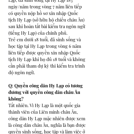
Lạp, đã sinh sống tại Hy Lạp 183 
ngày/năm trong vòng 7 năm liên tiếp 
có quyền nộp hồ sơ xin nhập Quốc 
tịch Hy Lạp (sở hữu hộ chiếu châu Âu) 
sau khi hoàn tất bài kiểm tra ngôn ngữ 
(tiếng Hy Lạp) của chính phủ.
Trẻ em dưới 18 tuổi, đã sinh sống và 
học tập tại Hy Lạp trong vòng 6 năm 
liên tiếp được quyền xin nhập Quốc 
tịch Hy Lạp khi họ đủ 18 tuổi và không 
cần phải tham dự kỳ thi kiểm tra trình 
độ ngôn ngữ.
Q: Quyền công dân Hy Lạp có tương 
đương với quyền công dân châu Âu 
không?
Tất nhiên. Vì Hy Lạp là một quốc gia 
thành viên của Liên minh châu Âu, 
công dân Hy Lạp mặc nhiên được xem 
là công dân châu Âu, nghĩa là bạn được 
quyền sinh sống, học tập và làm việc ở 