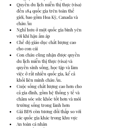
Quyền du lịch miễn thị thực (visa) 
đến 184 quốc gia trên toàn thế 
giới, bao gồm Hoa Kỳ, Canada và 
châu Âu
Nghỉ hưu ở một quốc gia bình yên 
với khí hậu ấm áp
Chế độ giáo dục chất lượng cao 
cho con cái
Con cháu cũng nhận được quyền 
du lịch miễn thị thực (visa) và 
quyền sinh sống, học tập và làm 
việc ở rất nhiều quốc gia, kể cả 
khối liên minh châu Âu.
Cuộc sống chất lượng cao hơn cho 
cả gia đình, gồm hệ thống y tế và 
chăm sóc sức khỏe tốt hơn và môi 
trường sống trong lành hơn
Giá BĐS còn tương đối thấp so với 
các quốc gia khác trong khu vực
An toàn cá nhân