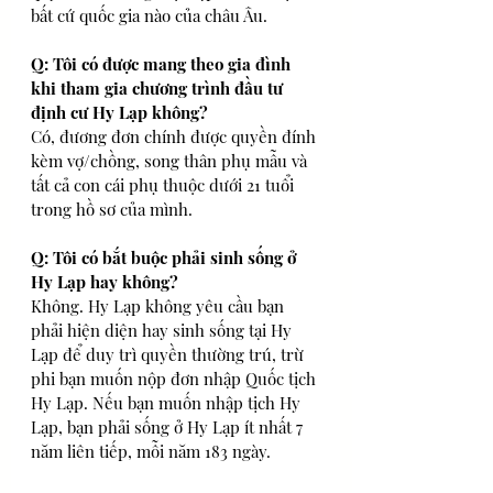
bất cứ quốc gia nào của châu Âu. 
Q: Tôi có được mang theo gia đình 
khi tham gia chương trình đầu tư 
định cư Hy Lạp không?
Có, đương đơn chính được quyền đính 
kèm vợ/chồng, song thân phụ mẫu và 
tất cả con cái phụ thuộc dưới 21 tuổi 
trong hồ sơ của mình.
Q: Tôi có bắt buộc phải sinh sống ở 
Hy Lạp hay không?
Không. Hy Lạp không yêu cầu bạn 
phải hiện diện hay sinh sống tại Hy 
Lạp để duy trì quyền thường trú, trừ 
phi bạn muốn nộp đơn nhập Quốc tịch 
Hy Lạp. Nếu bạn muốn nhập tịch Hy 
Lạp, bạn phải sống ở Hy Lạp ít nhất 7 
năm liên tiếp, mỗi năm 183 ngày.