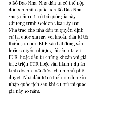
ở Bồ Đào Nha. Nhà đầu tư có thể nộp 
đơn xin nhập quốc tịch Bồ Đào Nha 
sau 5 năm cư trú tại quốc gia này.
Chương trình Golden Visa Tây Ban 
Nha trao cho nhà đầu tư quyền định 
cư tại quốc gia này với khoản đầu tư tối 
thiểu 500.000 EUR vào bất động sản, 
hoặc chuyển nhượng tài sản 1 triệu 
EUR, hoặc đầu tư chứng khoán với giá 
trị 2 triệu EUR hoặc vận hành 1 dự án 
kinh doanh mới được chính phủ phê 
duyệt. Nhà đầu tư có thể nộp đơn xin 
nhập quốc tịch sau khi cư trú tại quốc 
gia này 10 năm.
Ngoài châu Âu, các chương trình đầu 
tư nhận quyền công dân hoặc định cư 
bao gồm các chương trình của Canada, 
Hoa Kỳ và các quốc gia Caribe như 
Antigua & Barbuda, St. Kitts & Nevis, 