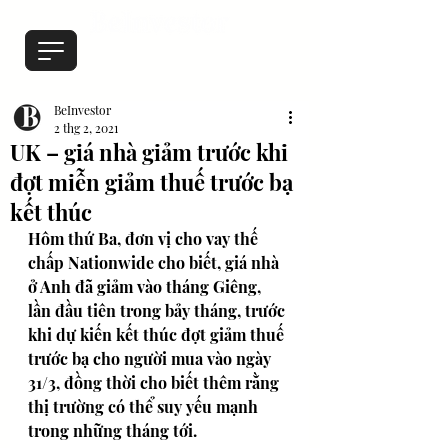
BeInvestor
2 thg 2, 2021
UK – giá nhà giảm trước khi
đợt miễn giảm thuế trước bạ
kết thúc
Hôm thứ Ba, đơn vị cho vay thế 
chấp Nationwide cho biết, giá nhà 
ở Anh đã giảm vào tháng Giêng, 
lần đầu tiên trong bảy tháng, trước 
khi dự kiến kết thúc đợt giảm thuế 
trước bạ cho người mua vào ngày 
31/3, đồng thời cho biết thêm rằng 
thị trường có thể suy yếu mạnh 
trong những tháng tới. 