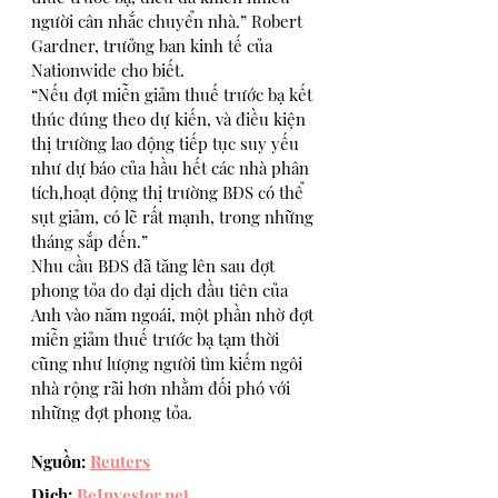
người cân nhắc chuyển nhà.” Robert 
Gardner, trưởng ban kinh tế của 
Nationwide cho biết.
“Nếu đợt miễn giảm thuế trước bạ kết 
thúc đúng theo dự kiến, và điều kiện 
thị trường lao động tiếp tục suy yếu 
như dự báo của hầu hết các nhà phân 
tích,hoạt động thị trường BĐS có thể 
sụt giảm, có lẽ rất mạnh, trong những 
tháng sắp đến.”
Nhu cầu BĐS đã tăng lên sau đợt 
phong tỏa do đại dịch đầu tiên của 
Anh vào năm ngoái, một phần nhờ đợt 
miễn giảm thuế trước bạ tạm thời 
cũng như lượng người tìm kiếm ngôi 
nhà rộng rãi hơn nhằm đối phó với 
những đợt phong tỏa.
Nguồn: 
Reuters
Dịch: 
BeInvestor.net