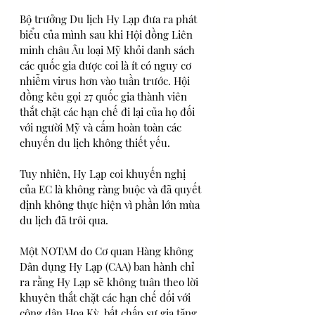
Bộ trưởng Du lịch Hy Lạp đưa ra phát 
biểu của mình sau khi Hội đồng Liên 
minh châu Âu loại Mỹ khỏi danh sách 
các quốc gia được coi là ít có nguy cơ 
nhiễm virus hơn vào tuần trước. Hội 
đồng kêu gọi 27 quốc gia thành viên 
thắt chặt các hạn chế đi lại của họ đối 
với người Mỹ và cấm hoàn toàn các 
chuyến du lịch không thiết yếu.
Tuy nhiên, Hy Lạp coi khuyến nghị 
của EC là không ràng buộc và đã quyết 
định không thực hiện vì phần lớn mùa 
du lịch đã trôi qua.
Một NOTAM do Cơ quan Hàng không 
Dân dụng Hy Lạp (CAA) ban hành chỉ 
ra rằng Hy Lạp sẽ không tuân theo lời 
khuyên thắt chặt các hạn chế đối với 
công dân Hoa Kỳ, bất chấp sự gia tăng 