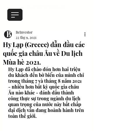
BeInvestor
22 thg 9, 2021
Hy Lạp (Greece) dẫn đầu các
quốc gia châu Âu về Du lịch
Mùa hè 2021.
Hy Lạp đã chào đón hơn hai triệu 
du khách đến bờ biển của mình chỉ 
trong tháng 7 và tháng 8 năm 2021 
- nhiều hơn bất kỳ quốc gia châu 
Âu nào khác - đánh dấu thành 
công thực sự trong ngành du lịch 
quan trọng của nước này bất chấp 
đại dịch vẫn đang hoành hành trên 
toàn thế giới.