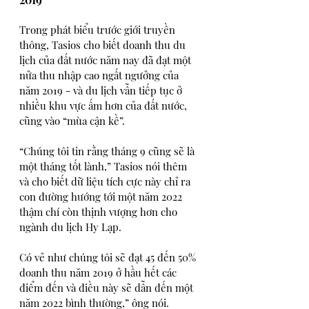
Trong phát biểu trước giới truyền 
thông, Tasios cho biết doanh thu du 
lịch của đất nước năm nay đã đạt một 
nửa thu nhập cao ngất ngưởng của 
năm 2019 - và du lịch vẫn tiếp tục ở 
nhiều khu vực ấm hơn của đất nước, 
cũng vào “mùa cận kề”.
“Chúng tôi tin rằng tháng 9 cũng sẽ là 
một tháng tốt lành,” Tasios nói thêm 
và cho biết dữ liệu tích cực này chỉ ra 
con đường hướng tới một năm 2022 
thậm chí còn thịnh vượng hơn cho 
ngành du lịch Hy Lạp.
Có vẻ như chúng tôi sẽ đạt 45 đến 50% 
doanh thu năm 2019 ở hầu hết các 
điểm đến và điều này sẽ dẫn đến một 
năm 2022 bình thường,” ông nói.