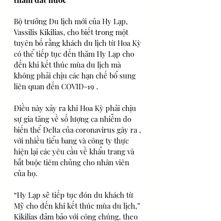
Bộ trưởng Du lịch mới của Hy Lạp, 
Vassilis Kikilias, cho biết trong một 
tuyên bố rằng khách du lịch từ Hoa Kỳ 
có thể tiếp tục đến thăm Hy Lạp cho 
đến khi kết thúc mùa du lịch mà 
không phải chịu các hạn chế bổ sung 
liên quan đến COVID-19 .
Điều này xảy ra khi Hoa Kỳ phải chịu 
sự gia tăng về số lượng ca nhiễm do 
biến thể Delta của coronavirus gây ra , 
với nhiều tiểu bang và công ty thực 
hiện lại các yêu cầu về khẩu trang và 
bắt buộc tiêm chủng cho nhân viên 
của họ.
“Hy Lạp sẽ tiếp tục đón du khách từ 
Mỹ cho đến khi kết thúc mùa du lịch,” 
Kikilias đảm bảo với công chúng, theo 