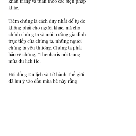
khẩu trang và tuân theo các biện pháp 
khác.
Tiêm chủng là cách duy nhất để tự do 
không phải cho người khác, mà cho 
chính chúng ta và môi trường gia đình 
trực tiếp của chúng ta, những người 
chúng ta yêu thương. Chúng ta phải 
bảo vệ chúng, ”Theoharis nói trong 
mùa du lịch Hè.
Hội đồng Du lịch và Lữ hành Thế giới 
đã lưu ý vào đầu mùa hè này rằng 
Cộng hòa Hellenic đã nêu gương cho 
các quốc gia khác về các hành động 
được thực hiện để phục hồi nền kinh 
tế của mình thông qua ngành du lịch 
và lữ hành.
Thành công tương đối của mùa giải 
một phần không chỉ nhờ vào ngành 