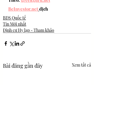
Theo: 
greekguru.net
BeInvestor.net
dịch 
BĐS Quốc tế
Tin Mới nhất
Định cư Hy lạp - Tham khảo
Bài đăng gần đây
Xem tất cả