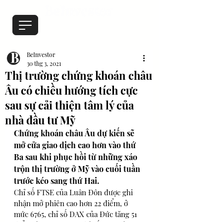
BeInvestor
30 thg 3, 2021
Thị trường chứng khoán châu
Âu có chiều hướng tích cực
sau sự cải thiện tâm lý của
nhà đầu tư Mỹ
Chứng khoán châu Âu dự kiến sẽ 
mở cửa giao dịch cao hơn vào thứ 
Ba sau khi phục hồi từ những xáo 
trộn thị trường ở Mỹ vào cuối tuần 
trước kéo sang thứ Hai.
Chỉ số FTSE của Luân Đôn được ghi 
nhận mở phiên cao hơn 22 điểm, ở 
mức 6765, chỉ số DAX của Đức tăng 51 