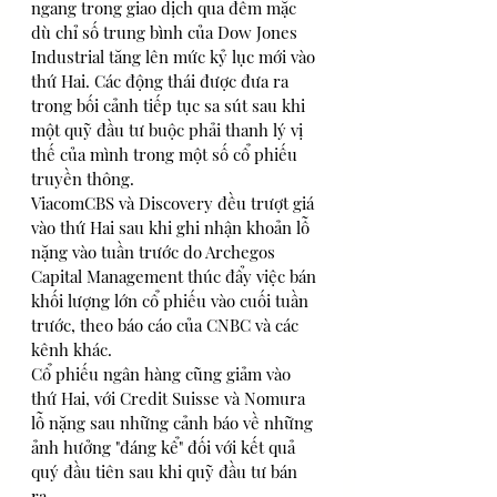
ngang trong giao dịch qua đêm mặc 
dù chỉ số trung bình của Dow Jones 
Industrial tăng lên mức kỷ lục mới vào 
thứ Hai. Các động thái được đưa ra 
trong bối cảnh tiếp tục sa sút sau khi 
một quỹ đầu tư buộc phải thanh lý vị 
thế của mình trong một số cổ phiếu 
truyền thông. 
ViacomCBS và Discovery đều trượt giá 
vào thứ Hai sau khi ghi nhận khoản lỗ 
nặng vào tuần trước do Archegos 
Capital Management thúc đẩy việc bán 
khối lượng lớn cổ phiếu vào cuối tuần 
trước, theo báo cáo của CNBC và các 
kênh khác.
Cổ phiếu ngân hàng cũng giảm vào 
thứ Hai, với Credit Suisse và Nomura 
lỗ nặng sau những cảnh báo về những 
ảnh hưởng "đáng kể" đối với kết quả 
quý đầu tiên sau khi quỹ đầu tư bán 
ra. 