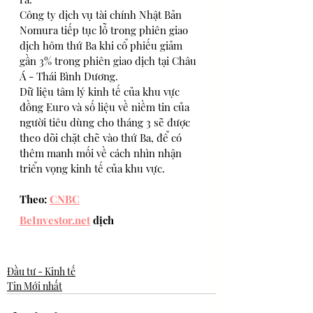
Công ty dịch vụ tài chính Nhật Bản 
Nomura tiếp tục lỗ trong phiên giao 
dịch hôm thứ Ba khi cổ phiếu giảm 
gần 3% trong phiên giao dịch tại Châu 
Á - Thái Bình Dương. 
Dữ liệu tâm lý kinh tế của khu vực 
đồng Euro và số liệu về niềm tin của 
người tiêu dùng cho tháng 3 sẽ được 
theo dõi chặt chẽ vào thứ Ba, để có 
thêm manh mối về cách nhìn nhận 
triển vọng kinh tế của khu vực. 
Theo: 
CNBC
BeInvestor.net
 dịch
Đầu tư - Kinh tế
Tin Mới nhất