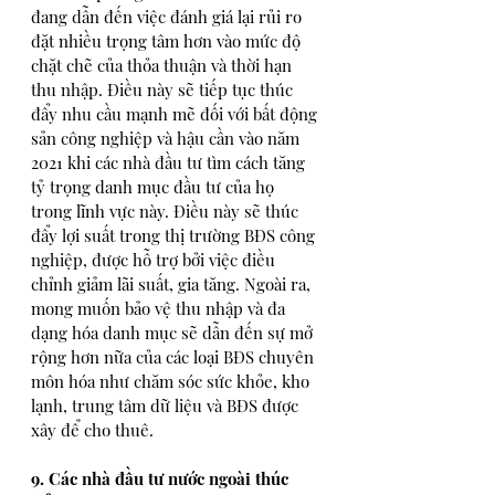
đang dẫn đến việc đánh giá lại rủi ro 
đặt nhiều trọng tâm hơn vào mức độ 
chặt chẽ của thỏa thuận và thời hạn 
thu nhập. Điều này sẽ tiếp tục thúc 
đẩy nhu cầu mạnh mẽ đối với bất động 
sản công nghiệp và hậu cần vào năm 
2021 khi các nhà đầu tư tìm cách tăng 
tỷ trọng danh mục đầu tư của họ 
trong lĩnh vực này. Điều này sẽ thúc 
đẩy lợi suất trong thị trường BĐS công 
nghiệp, được hỗ trợ bởi việc điều 
chỉnh giảm lãi suất, gia tăng. Ngoài ra, 
mong muốn bảo vệ thu nhập và đa 
dạng hóa danh mục sẽ dẫn đến sự mở 
rộng hơn nữa của các loại BĐS chuyên 
môn hóa như chăm sóc sức khỏe, kho 
lạnh, trung tâm dữ liệu và BĐS được 
xây để cho thuê.
9. Các nhà đầu tư nước ngoài thúc 