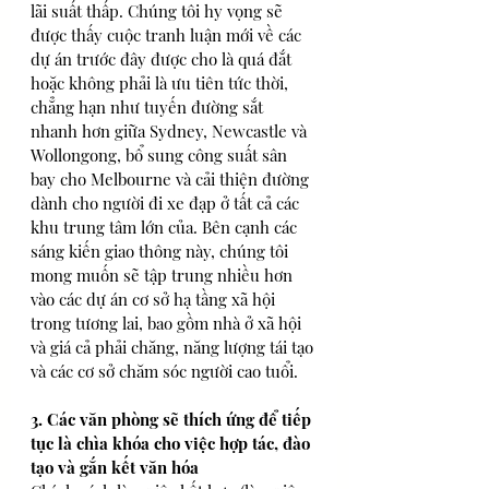
lãi suất thấp. Chúng tôi hy vọng sẽ 
được thấy cuộc tranh luận mới về các 
dự án trước đây được cho là quá đắt 
hoặc không phải là ưu tiên tức thời, 
chẳng hạn như tuyến đường sắt 
nhanh hơn giữa Sydney, Newcastle và 
Wollongong, bổ sung công suất sân 
bay cho Melbourne và cải thiện đường 
dành cho người đi xe đạp ở tất cả các 
khu trung tâm lớn của. Bên cạnh các 
sáng kiến giao thông này, chúng tôi 
mong muốn sẽ tập trung nhiều hơn 
vào các dự án cơ sở hạ tầng xã hội 
trong tương lai, bao gồm nhà ở xã hội 
và giá cả phải chăng, năng lượng tái tạo 
và các cơ sở chăm sóc người cao tuổi. 
3. Các văn phòng sẽ thích ứng để tiếp 
tục là chìa khóa cho việc hợp tác, đào 
tạo và gắn kết văn hóa