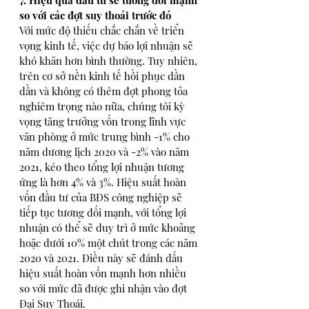
so với các đợt suy thoái trước đó
Với mức độ thiếu chắc chắn về triển 
vọng kinh tế, việc dự báo lợi nhuận sẽ 
khó khăn hơn bình thường. Tuy nhiên, 
trên cơ sở nền kinh tế hồi phục dần 
dần và không có thêm đợt phong tỏa 
nghiêm trọng nào nữa, chúng tôi kỳ 
vọng tăng trưởng vốn trong lĩnh vực 
văn phòng ở mức trung bình -1% cho 
năm dương lịch 2020 và -2% vào năm 
2021, kéo theo tổng lợi nhuận tương 
ứng là hơn 4% và 3%. Hiệu suất hoàn 
vốn đầu tư của BĐS công nghiệp sẽ 
tiếp tục tương đối mạnh, với tổng lợi 
nhuận có thể sẽ duy trì ở mức khoảng 
hoặc dưới 10% một chút trong các năm 
2020 và 2021. Điều này sẽ đánh dấu 
hiệu suất hoàn vốn mạnh hơn nhiều 
so với mức đã được ghi nhận vào đợt 
Đại Suy Thoái.