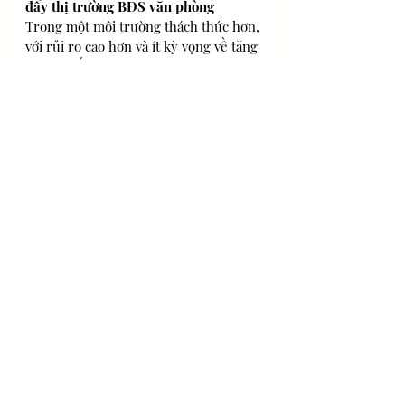
đẩy thị trường BĐS văn phòng
Trong một môi trường thách thức hơn, 
với rủi ro cao hơn và ít kỳ vọng về tăng 
trưởng vốn hơn, chúng tôi kỳ vọng 
người mua ở nước ngoài sẽ tăng tỷ 
trọng của họ trong các thương vụ mua 
lại lớn. Các quỹ lớn trên toàn cầu đã 
quen với việc giảm lãi suất và giảm kỳ 
vọng tăng trưởng vốn, và các văn 
phòng tư vấn tài chính (family office) ở 
nước ngoài đôi khi sẽ bị thúc đẩy 
nhiều hơn bởi mong muốn đa dạng 
hóa và bảo toàn vốn trong dài hạn. Mặt 
khác, các nhà đầu tư trong nước tìm 
kiếm lợi nhuận cao hơn sẽ thận trọng 
cho đến khi rủi ro đối với thị trường 
cho thuê giảm bớt. 
10. Môi trường lợi nhuận thấp hơn 
làm gia tăng hứng thú đối với các 
chiến lược nợ và các đơn vị cho vay 