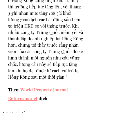
ở Hồng Kông cũng nhận xét: "Tâm lý 
thị trường tiếp tục tăng lên, với tháng 
3 ghi nhận mức tăng 108,3% khối 
lượng giao dịch các bất động sản trên 
50 triệu HKD so với tháng trước. Khi 
nhiều công ty Trung Quốc niêm yết và 
thành lập doanh nghiệp tại Hồng Kông 
hơn, chúng tôi thấy trước rằng nhân 
viên của các công ty Trung Quốc đó sẽ 
hình thành một nguồn nhu cầu vững 
chắc, lượng cầu này sẽ tiếp tục tăng 
lên khi họ đạt được tư cách cư trú tại 
Hồng Kông sau một thời gian.” 
Theo: 
World Property Journal
BeInvestor.net
 dịch
BĐS Quốc tế
Tin Mới nhất