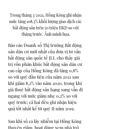
Trong tháng 3/2021, Hồng Kông ghi nhận 
mức tăng 108,3% khối lượng giao dịch các 
bất động sản trên 50 triệu HKD so với 
tháng trước. Ảnh minh họa.
Báo cáo Doanh số Thị trường Bất động 
sản dân cư mới nhất của đơn vị tư vấn 
bất động sản quốc tế JLL cho thấy giá 
trị vốn phân khúc bất động sản dân cư 
cao cấp của Hồng Kông đã tăng 0,8% 
so với quý đầu tiên của năm 2021 sau 
khi giảm 8,2% vào năm 2020, trong khi 
giá thuê bất động sản hạng sang vẫn đi 
ngang với mức giảm nhẹ 0,2% so với 
quý trước; cả hai đều ghi nhận hiệu 
quả tốt nhất kể từ quý II năm 2019. 
Sau khi số ca lây nhiễm tại Hồng Kông 
thuyên giảm, hoạt động xem nhà trở 