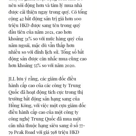
nên sôi động hơn và tâm lý mua nhà 
được cải thiện ngay trong quý. Có tổng 
cộng 42 bất động sản trị giá hơn 100 
triệu HKD được sang tên trong quý 
đầu tiên của năm 2021, cao hơn 
khoảng 31% so với mức hàng quý của 
năm ngoái, mặc dù vẫn thấp hơn 
nhiều so với đỉnh lịch sử. Tổng số bất 
động sản được cân nhắc mua cũng cao 
hơn khoảng 55% so với năm 2020. 
JLL lưu ý rằng, các giám đốc điều 
hành cấp cao của các công ty Trung 
Quốc đã hoạt động tích cực trong thị 
trường bất động sản hạng sang của 
Hồng Kông, với việc một cựu giám đốc 
điều hành cấp cao của một công ty 
công nghệ Trung Quốc đã mua một 
căn nhà thuộc hạng siêu sang ở số 77-
79 Peak Road với giá 598 triệu HKD 