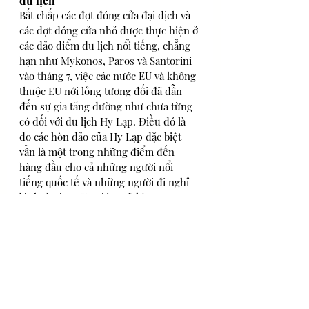
du lịch 
Bất chấp các đợt đóng cửa đại dịch và 
các đợt đóng cửa nhỏ được thực hiện ở 
các đảo điểm du lịch nổi tiếng, chẳng 
hạn như Mykonos, Paros và Santorini 
vào tháng 7, việc các nước EU và không 
thuộc EU nới lỏng tương đối đã dẫn 
đến sự gia tăng dường như chưa từng 
có đối với du lịch Hy Lạp. Điều đó là 
do các hòn đảo của Hy Lạp đặc biệt 
vẫn là một trong những điểm đến 
hàng đầu cho cả những người nổi 
tiếng quốc tế và những người đi nghỉ 
bình thường. Người ta sẽ kỳ vọng 
doanh thu du lịch sẽ tăng hơn nữa vào 
mùa hè tới, khi các hạn chế có lẽ sẽ 
được loại bỏ một lần và mãi mãi.
Nguồn 
GreekReporter
BeInvestor Dịch 