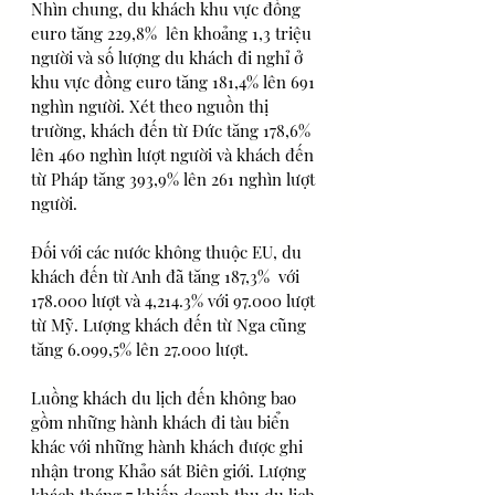
Nhìn chung, du khách khu vực đồng 
euro tăng 229,8%  lên khoảng 1,3 triệu 
người và số lượng du khách đi nghỉ ở 
khu vực đồng euro tăng 181,4% lên 691 
nghìn người. Xét theo nguồn thị 
trường, khách đến từ Đức tăng 178,6% 
lên 460 nghìn lượt người và khách đến 
từ Pháp tăng 393,9% lên 261 nghìn lượt 
người. 
Đối với các nước không thuộc EU, du 
khách đến từ Anh đã tăng 187,3%  với 
178.000 lượt và 4,214.3% với 97.000 lượt 
từ Mỹ. Lượng khách đến từ Nga cũng 
tăng 6.099,5% lên 27.000 lượt.
Luồng khách du lịch đến không bao 
gồm những hành khách đi tàu biển 
khác với những hành khách được ghi 
nhận trong Khảo sát Biên giới. Lượng 
khách tháng 7 khiến doanh thu du lịch 