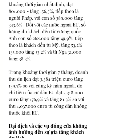
khoảng thời gian nhất định, đạt 
801.000 - tăng 156,3%, tiếp theo là 
người Pháp, với con số 389.000 tăng 
343.6% . Đối với các nước ngoài EU, số 
lượng du khách đến từ Vương quốc 
Anh con số 268.000 tăng 49,9%, tiếp 
theo là khách đến từ Mỹ, tăng 53,2%  
135.000 tăng 53,2% và từ Nga 31.000 
tăng 38,3%.
Trong khoảng thời gian 7 tháng, doanh 
thu du lịch đạt 3.384 triệu euro tăng 
139,7% so với cùng kỳ năm ngoái, do 
chi tiêu của cư dân EU đạt 2.318.000 
euro tăng 176,9% và tăng 81,3% so với 
thu 1,037,000 euro từ công dân không 
thuộc khối EU. 
Đại dịch và các vụ đóng cửa không 
ảnh hưởng đến sự gia tăng khách 