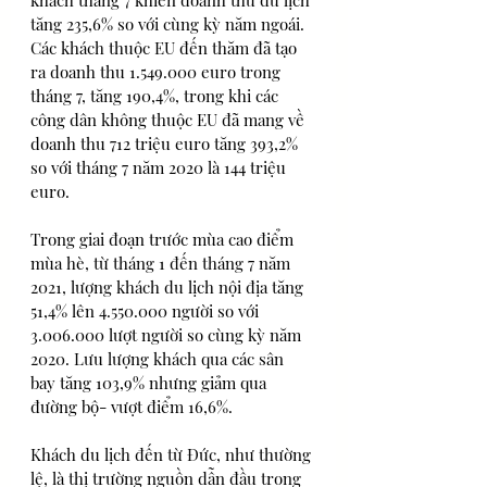
tăng 235,6% so với cùng kỳ năm ngoái. 
Các khách thuộc EU đến thăm đã tạo 
ra doanh thu 1.549.000 euro trong 
tháng 7, tăng 190,4%, trong khi các 
công dân không thuộc EU đã mang về 
doanh thu 712 triệu euro tăng 393,2% 
so với tháng 7 năm 2020 là 144 triệu 
euro. 
Trong giai đoạn trước mùa cao điểm 
mùa hè, từ tháng 1 đến tháng 7 năm 
2021, lượng khách du lịch nội địa tăng 
51,4% lên 4.550.000 người so với 
3.006.000 lượt người so cùng kỳ năm 
2020. Lưu lượng khách qua các sân 
bay tăng 103,9% nhưng giảm qua 
đường bộ- vượt điểm 16,6%. 
Khách du lịch đến từ Đức, như thường 
lệ, là thị trường nguồn dẫn đầu trong 