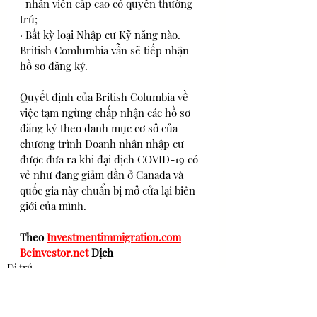
  nhân viên cấp cao có quyền thường 
trú;
· Bất kỳ loại Nhập cư Kỹ năng nào. 
British Comlumbia vẫn sẽ tiếp nhận 
hồ sơ đăng ký.
Quyết định của British Columbia về 
việc tạm ngừng chấp nhận các hồ sơ 
đăng ký theo danh mục cơ sở của 
chương trình Doanh nhân nhập cư 
được đưa ra khi đại dịch COVID-19 có 
vẻ như đang giảm dần ở Canada và 
quốc gia này chuẩn bị mở cửa lại biên 
giới của mình.
Theo 
Investmentimmigration.com
Beinvestor.net
Dịch
Di trú
Tin Mới nhất