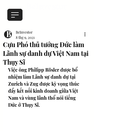
BeInvestor
8 thg 9, 2021
Cựu Phó thủ tướng Đức làm
Lãnh sự danh dự Việt Nam tại
Thụy Sĩ
Việc ông Philipp Rösler được bổ 
nhiệm làm Lãnh sự danh dự tại 
Zurich và Zug được kỳ vọng thúc 
đẩy kết nối kinh doanh giữa Việt 
Nam và vùng lãnh thổ nói tiếng 
Đức ở Thụy Sĩ.