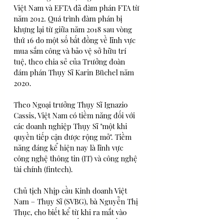
Việt Nam và EFTA đã đàm phán FTA từ 
năm 2012. Quá trình đàm phán bị 
khựng lại từ giữa năm 2018 sau vòng 
thứ 16 do một số bất đồng về lĩnh vực 
mua sắm công và bảo vệ sở hữu trí 
tuệ, theo chia sẻ của Trưởng đoàn 
đám phán Thụy Sĩ Karin Büchel năm 
2020.
Theo Ngoại trưởng Thụy Sĩ Ignazio 
Cassis, Việt Nam có tiềm năng đối với 
các doanh nghiệp Thụy Sĩ "một khi 
quyền tiếp cận được rộng mở". Tiềm 
năng đáng kể hiện nay là lĩnh vực 
công nghệ thông tin (IT) và công nghệ 
tài chính (fintech).
Chủ tịch Nhịp cầu Kinh doanh Việt 
Nam – Thụy Sĩ (SVBG), bà Nguyễn Thị 
Thục, cho biết kể từ khi ra mắt vào 