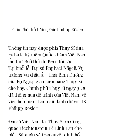
Cựu Phó thủ tướng Đức Philipp Rösler.
Thông tin này được phía Thụy Sĩ đưa 
ra tại lễ kỷ niệm Quốc khánh Việt Nam 
lần thứ 76 ở thủ đô Bern tối 1/9.
Tại buổi lễ, Đại sứ Raphael Nägeli, Vụ 
trưởng Vụ châu Á – Thái Bình Dương 
của Bộ Ngoại giao Liên bang Thụy Sĩ 
cho hay, Chính phủ Thụy Sĩ ngày 31/8 
đã thông qua đệ trình của Việt Nam về 
việc bổ nhiệm Lãnh sự danh dự với TS 
Philipp Rösler.
Đại sứ Việt Nam tại Thụy Sĩ và Công 
quốc Liechtenstein Lê Linh Lan cho 
biết, Sứ quán sẽ trao quyết định bổ 