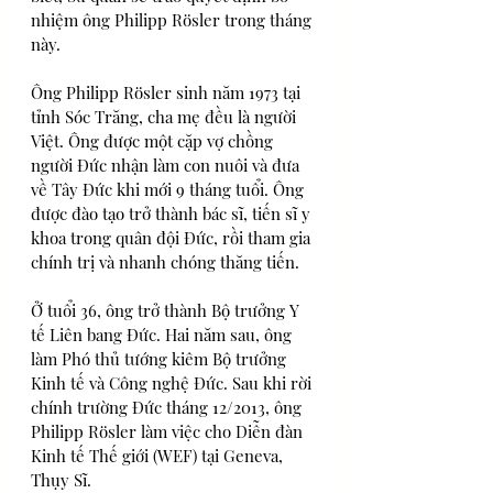
nhiệm ông Philipp Rösler trong tháng 
này.
Ông Philipp Rösler sinh năm 1973 tại 
tỉnh Sóc Trăng, cha mẹ đều là người 
Việt. Ông được một cặp vợ chồng 
người Đức nhận làm con nuôi và đưa 
về Tây Đức khi mới 9 tháng tuổi. Ông 
được đào tạo trở thành bác sĩ, tiến sĩ y 
khoa trong quân đội Đức, rồi tham gia 
chính trị và nhanh chóng thăng tiến.
Ở tuổi 36, ông trở thành Bộ trưởng Y 
tế Liên bang Đức. Hai năm sau, ông 
làm Phó thủ tướng kiêm Bộ trưởng 
Kinh tế và Công nghệ Đức. Sau khi rời 
chính trường Đức tháng 12/2013, ông 
Philipp Rösler làm việc cho Diễn đàn 
Kinh tế Thế giới (WEF) tại Geneva, 
Thụy Sĩ.