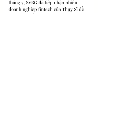
tháng 3, SVBG đã tiếp nhận nhiều 
doanh nghiệp fintech của Thụy Sĩ đề 
nghị cung cấp thông tin thị trường, 
các quy định pháp lý chuyên ngành, 
tìm kiếm chuyên viên lành nghề và đối 
tác tiềm năng tại Việt Nam... cho kế 
hoạch mở rộng vào Việt Nam và châu Á.
Nguồn VnExpress
BeInvestor 
Di trú
Nhân vật
Bài đăng gần đây
Xem tất cả