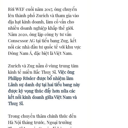
Rời WEF cuối năm 2017, ông chuyển 
lên thành phố Zurich và tham gia vào 
địa hạt kinh doanh, làm cố vấn cho 
nhiều doanh nghiệp khắp thế giới. 
Năm 2020, ông lập công ty tư vấn 
Consessor AG tại tiểu bang Zug, kết 
nối các nhà đầu tư quốc tế với khu vực 
Đông Nam Á, đặc biệt là Việt Nam.
Zurich và Zug nằm ở vùng trung tâm 
kinh tế miền Bắc Thuỵ Sĩ. 
Việc ông 
Philipp Rösler được bổ nhiệm làm 
Lãnh sự danh dự tại hai tiểu bang này 
được kỳ vọng thúc đẩy hơn nữa các 
kết nối kinh doanh giữa Việt Nam và 
Thuỵ Sĩ.
Trong chuyến thăm chính thức đến 
Hà Nội tháng trước, Ngoại trưởng 