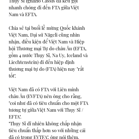
Thụy Sĩ Ignazio Cassis đã kêu gọi 
nhanh chóng đi đến FTA giữa Việt 
Nam và EFTA.
Chia sẻ tại buổi lễ mừng Quốc khánh 
Việt Nam, Đại sứ Nägeli cũng nhìn 
nhận, điều kiện để Việt Nam và Hiệp 
hội Thương mại Tự do châu Âu (EFTA, 
gồm 4 nước Thụy Sĩ, Na Uy, Iceland và 
Liechtenstein) đi đến hiệp định 
thương mại tự do (FTA) hiện nay "rất 
tốt".
Việt Nam đã có FTA với Liên minh 
châu Âu (EVFTA) nên ông cho rằng, 
"coi như đã có tiêu chuẩn cho một FTA 
tương tự giữa Việt Nam với Thụy Sĩ / 
EFTA".
"Thụy Sĩ dĩ nhiên không chấp nhận 
tiêu chuẩn thấp hơn so với những cái 
đã có trong EVTFA", ông nói thêm.