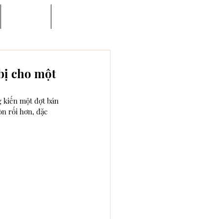
Góc nhìn
Hướng dẫn
 bị cho một
g kiến một đợt bán 
n rối hơn, đặc 