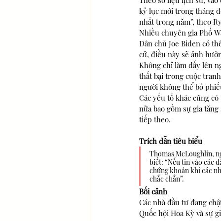
Theo số liệu lịch sử, vào
kỷ lục mới trong tháng đ
nhất trong năm”, theo Ry
Nhiều chuyên gia Phố Wa
Dân chủ Joe Biden có th
cử, điều này sẽ ảnh hưở
Không chỉ làm dấy lên n
thất bại trong cuộc tran
người không thể bỏ phiếu
Các yếu tố khác cũng có
nữa bao gồm sự gia tăng 
tiếp theo.
Trích dẫn tiêu biểu
Thomas McLoughlin, ng
biết: “Nếu tin vào các 
chứng khoán khi các nhà
chắc chắn”.
Bối cảnh
Các nhà đầu tư đang chật 
Quốc hội Hoa Kỳ và sự gi