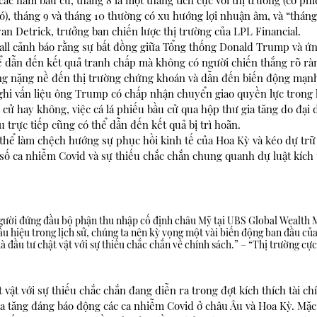
 các năm bầu cử, tháng 8 là một tháng tích cực với thị trường (cổ p
ó), tháng 9 và tháng 10 thường có xu hướng lợi nhuận âm, và “tháng 1
an Detrick, trưởng ban chiến lược thị trường của LPL Financial.
ll cảnh báo rằng sự bất đồng giữa Tổng thống Donald Trump và ứn
ể dẫn đến kết quả tranh chấp mà không có người chiến thắng rõ rà
ng nặng nề đến thị trường chứng khoán và dẫn đến biến động mạn
ghi vấn liệu ông Trump có chấp nhận chuyển giao quyền lực trong 
h cử hay không, việc cá lá phiếu bầu cử qua hộp thư gia tăng do đại 
 trực tiếp cũng có thể dẫn đến kết quả bị trì hoãn.
 thể làm chệch hướng sự phục hồi kinh tế của Hoa Kỳ và kéo dự tr
số ca nhiễm Covid và sự thiếu chắc chắn chung quanh dự luật kích t
ười đứng đầu bộ phận thu nhập cố định châu Mỹ tại UBS Global Wealth 
dấu hiệu trong lịch sử, chúng ta nên kỳ vọng một vài biến động ban đầu của
 đầu tư chật vật với sự thiếu chắc chắn về chính sách.” – “Thị trường cực 
vật với sự thiếu chắc chắn đang diễn ra trong đợt kích thích tài chí
a tăng đáng báo động các ca nhiễm Covid ở châu Âu và Hoa Kỳ. Mặc