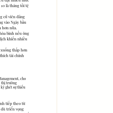
hiếu đạt nhiều mức 
0 là tháng tồi tệ 
g cử viên đảng 
ng vào Ngày bầu 
h hơn nữa.
hòa bình nếu ông 
dịch khiến nhiều 
ữ xuống thấp hơn 
hích tài chính 
Management, cho 
 thị trường 
kỳ ghét sự thiếu 
nh tiếp theo từ 
 dù triển vọng 