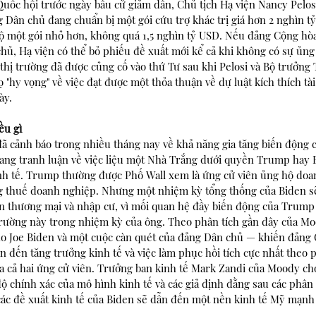
Quốc hội trước ngày bầu cử giảm dần, Chủ tịch Hạ viện Nancy Pelosi 
 Dân chủ đang chuẩn bị một gói cứu trợ khác trị giá hơn 2 nghìn 
ộ một gói nhỏ hơn, không quá 1,5 nghìn tỷ USD. Nếu đảng Cộng hòa
hủ, Hạ viện có thể bỏ phiếu đề xuất mới kể cả khi không có sự ủng
hị trường đã được củng cố vào thứ Tư sau khi Pelosi và Bộ trưởng 
"hy vọng" về việc đạt được một thỏa thuận về dự luật kích thích tà
ày.
ều gì
đã cảnh báo trong nhiều tháng nay về khả năng gia tăng biến động
đang tranh luận về việc liệu một Nhà Trắng dưới quyền Trump hay B
inh tế. Trump thường được Phố Wall xem là ứng cử viên ủng hộ doan
ng thuế doanh nghiệp. Nhưng một nhiệm kỳ tổng thống của Biden sẽ
ận thương mại và nhập cư, vì mối quan hệ đầy biến động của Trump
trường này trong nhiệm kỳ của ông. Theo phân tích gần đây của Moo
o Joe Biden và một cuộc càn quét của đảng Dân chủ — khiến đảng 
 đến tăng trưởng kinh tế và việc làm phục hồi tích cực nhất theo p
ủa cả hai ứng cử viên. Trưởng ban kinh tế Mark Zandi của Moody ch
ộ chính xác của mô hình kinh tế và các giả định đằng sau các phân 
 các đề xuất kinh tế của Biden sẽ dẫn đến một nền kinh tế Mỹ mạn