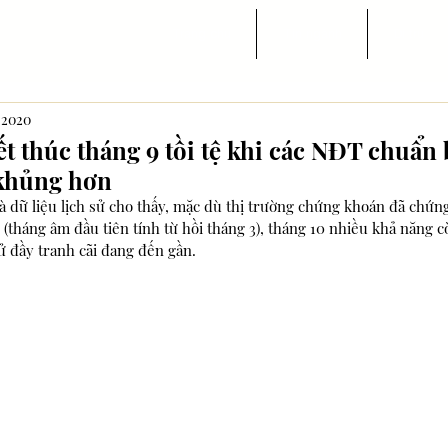
Trang chủ
Tin ngành
Di trú
, 2020
ết thúc tháng 9 tồi tệ khi các NĐT chuẩn
 khủng hơn
và dữ liệu lịch sử cho thấy, mặc dù thị trường chứng khoán đã chứn
(tháng âm đầu tiên tính từ hồi tháng 3), tháng 10 nhiều khả năng cò
cử đầy tranh cãi đang đến gần.