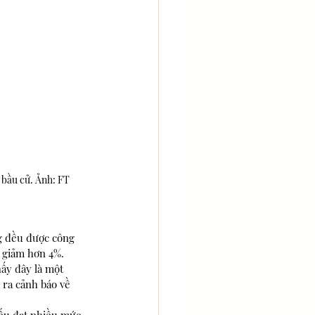
c bầu cử. Ảnh: FT
g đều được công 
q giảm hơn 4%.
ấy đây là một 
 ra cảnh báo về 