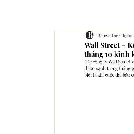
BeInvestor
1 thg 10
Wall Street – K
tháng 10 kinh
Các công ty Wall Street 
tháo mạnh trong tháng 9 
biệt là khi cuộc đại bầu 