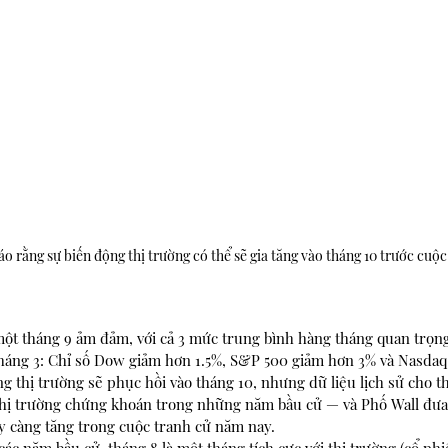
o rằng sự biến động thị trường có thể sẽ gia tăng vào tháng 10 trước cuộ
 một tháng 9 ảm đảm, với cả 3 mức trung bình hàng tháng quan trọn
 tháng 3: Chỉ số Dow giảm hơn 1.5%, S&P 500 giảm hơn 3% và Nasda
g thị trường sẽ phục hồi vào tháng 10, nhưng dữ liệu lịch sử cho th
i thị trường chứng khoán trong những năm bầu cử — và Phố Wall đưa
y càng tăng trong cuộc tranh cử năm nay. 