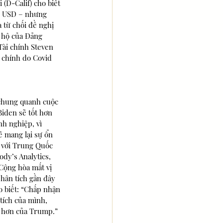
(D-Calif) cho biết 
tỷ USD – nhưng 
 từ chối đề nghị 
 hộ của Đảng 
Tài chính Steven 
i chính do Covid 
 chung quanh cuộc 
iden sẽ tốt hơn 
h nghiệp, vì 
 mang lại sự ổn 
 với Trung Quốc 
dy’s Analytics, 
Cộng hòa mất vị 
hân tích gần đây 
o biết: “Chấp nhận 
tích của mình, 
h hơn của Trump.”