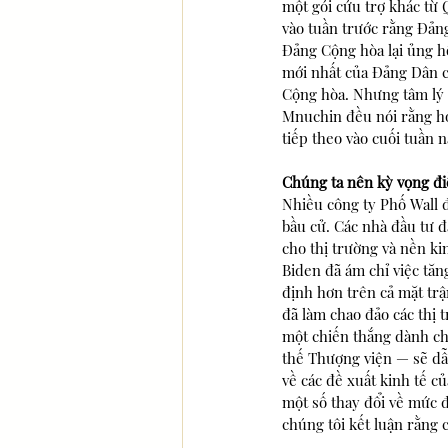
một gói cứu trợ khác từ 
vào tuần trước rằng Đảng
Đảng Cộng hòa lại ủng h
mới nhất của Đảng Dân c
Cộng hòa. Nhưng tâm lý t
Mnuchin đều nói rằng họ 
tiếp theo vào cuối tuần n
Chúng ta nên kỳ vọng đi
Nhiều công ty Phố Wall 
bầu cử. Các nhà đầu tư 
cho thị trường và nền k
Biden đã ám chỉ việc tă
định hơn trên cả mặt tr
đã làm chao đảo các thị 
một chiến thắng dành ch
thế Thượng viện — sẽ dẫn
về các đề xuất kinh tế c
một số thay đổi về mức đ
chúng tôi kết luận rằng