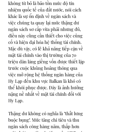
không từ bỏ là bảo tồn mức độ tín 
nhiệm quốc tế của đất nước, nói cách 
khác là sự ổn định về ngân sách và 
việc chúng ta quay lại mức thặng dư 
ngân sách sơ cấp vừa phải nhưng đủ, 
điều này cũng cần thiết cho việc củng 
cố và hiện đại hóa hệ thống tài chính. 
Mặc dù vậy, có lẽ khả năng tiếp cận về 
mặt tài chính vào thị trường của 70 
triệu dân láng giềng vốn được thiết lập 
trước cuộc khủng hoảng thông qua 
việc mở rộng hệ thống ngân hàng của 
Hy Lạp đến khu vực Balkan là khó có 
thể khôi phục được. Đây là ảnh hưởng 
nặng nề nhất về mặt tài chính đối với 
Hy Lạp.
Thặng dư không có nghĩa là "thắt lưng 
buộc bụng". Mức tăng chi tiêu và thu 
ngân sách công hàng năm, thấp hơn 