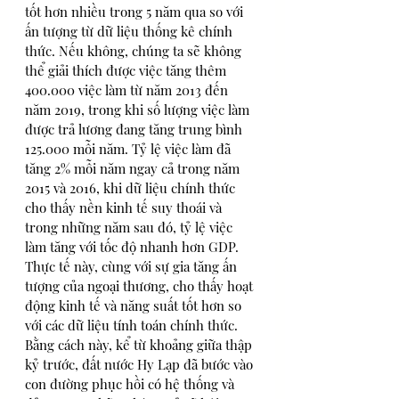
tốt hơn nhiều trong 5 năm qua so với 
ấn tượng từ dữ liệu thống kê chính 
thức. Nếu không, chúng ta sẽ không 
thể giải thích được việc tăng thêm 
400.000 việc làm từ năm 2013 đến 
năm 2019, trong khi số lượng việc làm 
được trả lương đang tăng trung bình 
125.000 mỗi năm. Tỷ lệ việc làm đã 
tăng 2% mỗi năm ngay cả trong năm 
2015 và 2016, khi dữ liệu chính thức 
cho thấy nền kinh tế suy thoái và 
trong những năm sau đó, tỷ lệ việc 
làm tăng với tốc độ nhanh hơn GDP. 
Thực tế này, cùng với sự gia tăng ấn 
tượng của ngoại thương, cho thấy hoạt 
động kinh tế và năng suất tốt hơn so 
với các dữ liệu tính toán chính thức. 
Bằng cách này, kể từ khoảng giữa thập 
kỷ trước, đất nước Hy Lạp đã bước vào 
con đường phục hồi có hệ thống và 