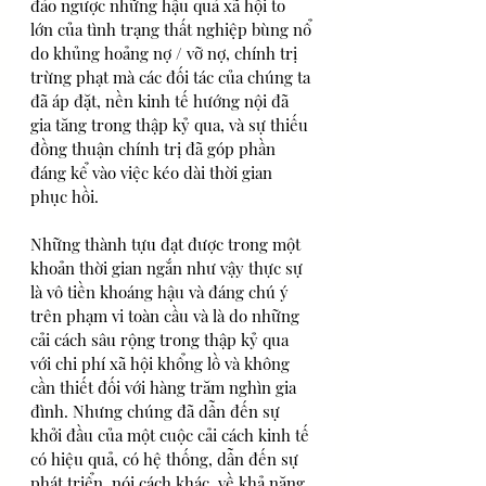
đảo ngược những hậu quả xã hội to 
lớn của tình trạng thất nghiệp bùng nổ 
do khủng hoảng nợ / vỡ nợ, chính trị 
trừng phạt mà các đối tác của chúng ta 
đã áp đặt, nền kinh tế hướng nội đã 
gia tăng trong thập kỷ qua, và sự thiếu 
đồng thuận chính trị đã góp phần 
đáng kể vào việc kéo dài thời gian 
phục hồi. 
Những thành tựu đạt được trong một 
khoản thời gian ngắn như vậy thực sự 
là vô tiền khoáng hậu và đáng chú ý 
trên phạm vi toàn cầu và là do những 
cải cách sâu rộng trong thập kỷ qua 
với chi phí xã hội khổng lồ và không 
cần thiết đối với hàng trăm nghìn gia 
đình. Nhưng chúng đã dẫn đến sự 
khởi đầu của một cuộc cải cách kinh tế 
có hiệu quả, có hệ thống, dẫn đến sự 
phát triển, nói cách khác, về khả năng 