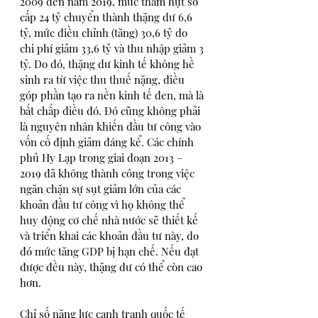
2009 đến năm 2019, mức thâm hụt sơ 
cấp 24 tỷ chuyển thành thặng dư 6,6 
tỷ, mức điều chỉnh (tăng) 30,6 tỷ do 
chi phí giảm 33,6 tỷ và thu nhập giảm 3 
tỷ. Do đó, thặng dư kinh tế không hề 
sinh ra từ việc thu thuế nặng, điều 
góp phần tạo ra nền kinh tế đen, mà là 
bất chấp điều đó. Đó cũng không phải 
là nguyên nhân khiến đầu tư công vào 
vốn cố định giảm đáng kể. Các chính 
phủ Hy Lạp trong giai đoạn 2013 – 
2019 đã không thành công trong việc 
ngăn chặn sự sụt giảm lớn của các 
khoản đầu tư công vì họ không thể 
huy động cơ chế nhà nước sẽ thiết kế 
và triển khai các khoản đầu tư này, do 
đó mức tăng GDP bị hạn chế. Nếu đạt 
được đều này, thặng dư có thể còn cao 
hơn. 
Chỉ số năng lực cạnh tranh quốc tế 