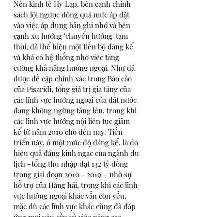
Nền kinh tế Hy Lạp, bên cạnh chính 
sách lội ngược dòng quá mức áp đặt 
vào việc áp dụng bản ghi nhớ và bên 
cạnh xu hướng 'chuyển hướng' tạm 
thời, đã thể hiện một tiến bộ đáng kể 
và khá có hệ thống nhờ việc tăng 
cường khả năng hướng ngoại. Như đã 
được đề cập chính xác trong Báo cáo 
của Pisaridi, tổng giá trị gia tăng của 
các lĩnh vực hướng ngoại của đất nước 
đang không ngừng tăng lên, trong khi 
các lĩnh vực hướng nội liên tục giảm 
kể từ năm 2010 cho đến nay. Tiến 
triển này, ở một mức độ đáng kể, là do 
hiệu quả đáng kinh ngạc của ngành du 
lịch –tổng thu nhập đạt 132 tỷ đồng 
trong giai đoạn 2010 - 2019 – nhờ sự 
hỗ trợ của Hàng hải, trong khi các lĩnh 
vực hướng ngoại khác vẫn còn yếu, 
mặc dù các lĩnh vực khác cũng đã đáp 
ứng mọi yêu cầu về việc nâng cao 