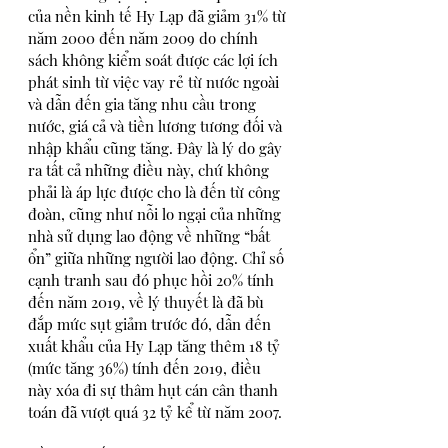
của nền kinh tế Hy Lạp đã giảm 31% từ 
năm 2000 đến năm 2009 do chính 
sách không kiểm soát được các lợi ích 
phát sinh từ việc vay rẻ từ nước ngoài 
và dẫn đến gia tăng nhu cầu trong 
nước, giá cả và tiền lương tương đối và 
nhập khẩu cũng tăng. Đây là lý do gây 
ra tất cả những điều này, chứ không 
phải là áp lực được cho là đến từ công 
đoàn, cũng như nỗi lo ngại của những 
nhà sử dụng lao động về những “bất 
ổn” giữa những người lao động. Chỉ số 
cạnh tranh sau đó phục hồi 20% tính 
đến năm 2019, về lý thuyết là đã bù 
đắp mức sụt giảm trước đó, dẫn đến 
xuất khẩu của Hy Lạp tăng thêm 18 tỷ 
(mức tăng 36%) tính đến 2019, điều 
này xóa đi sự thâm hụt cán cân thanh 
toán đã vượt quá 32 tỷ kể từ năm 2007. 