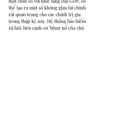
một chút so với mức tăng của GDP, có 
thể tạo ra một số không gian tài chính 
rất quan trọng cho các chính trị gia 
trong thập kỷ này. Hệ thống bảo hiểm 
xã hội, bên cạnh sự 'bùng nổ của chủ 
nghĩa cảm tính' trong bầu cử và các 
quyết định tư pháp, đã đi vào con 
đường ổn định và khả năng tồn tại của 
nó có thể được cải thiện hơn nữa, nếu 
việc khấu trừ thêm các khoản đóng 
góp và sự ra đời của hệ thống vốn hóa 
công trên lương hưu bổ sung diễn ra 
một cách cẩn trọng và dần dần khi nền 
kinh tế bắt đầu phát triển ổn định trở 
lại sau đại dịch.
Nợ công đúng là điều mà chúng ta nên 
lo lắng, nhưng gánh nặng này không 
chỉ được xác định bởi tỷ trọng của nó 
trong GDP mà phần lớn còn được xác 
định bởi nhu cầu vay của chính phủ 