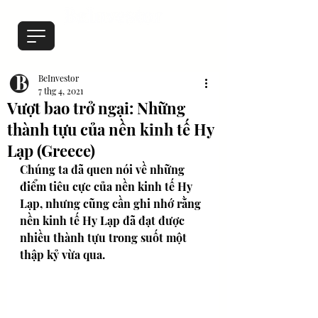
BeInvestor
7 thg 4, 2021
Vượt bao trở ngại: Những
thành tựu của nền kinh tế Hy
Lạp (Greece)
Chúng ta đã quen nói về những 
điểm tiêu cực của nền kinh tế Hy 
Lạp, nhưng cũng cần ghi nhớ rằng 
nền kinh tế Hy Lạp đã đạt được 
nhiều thành tựu trong suốt một 
thập kỷ vừa qua.