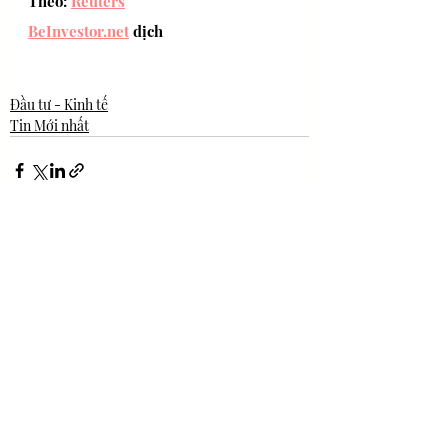
Theo: 
Reuters
BeInvestor.net
 dịch
Đầu tư - Kinh tế
Tin Mới nhất
Bài đăng gần đây
Xem tất cả