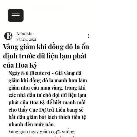
BeInvestor
8 thg 6, 2021
Vàng giảm khi đồng đô la ổn
định trước dữ liệu lạm phát
của Hoa Kỳ
Ngày 8/6 (Reuters) - Giá vàng đã 
giảm khi đồng đô la mạnh hơn làm 
giảm nhu cầu mua vàng, trong khi 
các nhà đầu tư chờ đợi dữ liệu lạm 
phát của Hoa Kỳ để biết manh mối 
cho thấy Cục Dự trữ Liên bang sẽ 
bắt đầu giảm bớt kích thích tiền tệ 
nhanh đến mức nào. 
Vàng giao ngay giảm 0,4% xuống 