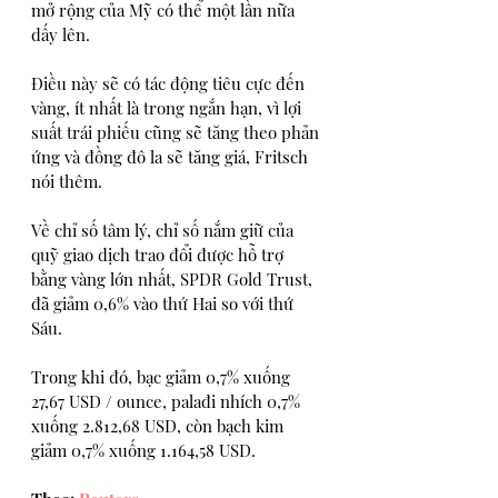
mở rộng của Mỹ có thể một lần nữa 
dấy lên.
Điều này sẽ có tác động tiêu cực đến 
vàng, ít nhất là trong ngắn hạn, vì lợi 
suất trái phiếu cũng sẽ tăng theo phản 
ứng và đồng đô la sẽ tăng giá, Fritsch 
nói thêm.  
Về chỉ số tâm lý, chỉ số nắm giữ của 
quỹ giao dịch trao đổi được hỗ trợ 
bằng vàng lớn nhất, SPDR Gold Trust, 
đã giảm 0,6% vào thứ Hai so với thứ 
Sáu.
Trong khi đó, bạc giảm 0,7% xuống 
27,67 USD / ounce, palađi nhích 0,7% 
xuống 2.812,68 USD, còn bạch kim 
giảm 0,7% xuống 1.164,58 USD.