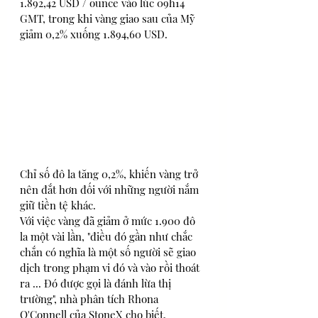
1.892,42 USD / ounce vào lúc 09h14 
GMT, trong khi vàng giao sau của Mỹ 
giảm 0,2% xuống 1.894,60 USD. 
Chỉ số đô la tăng 0,2%, khiến vàng trở 
nên đắt hơn đối với những người nắm 
giữ tiền tệ khác.
Với việc vàng đã giảm ở mức 1.900 đô 
la một vài lần, "điều đó gần như chắc 
chắn có nghĩa là một số người sẽ giao 
dịch trong phạm vi đó và vào rồi thoát 
ra ... Đó được gọi là đánh lừa thị 
trường", nhà phân tích Rhona 
O'Connell của StoneX cho biết.