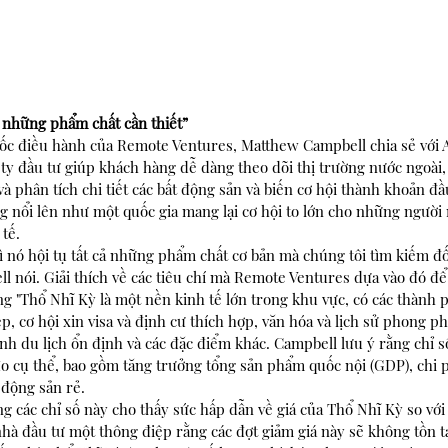
ả những phẩm chất cần thiết”
ốc điều hành của Remote Ventures, Matthew Campbell chia sẻ với 
 ty đầu tư giúp khách hàng dễ dàng theo dõi thị trường nước ngoài,
và phân tích chi tiết các bất động sản và biến cơ hội thành khoản đầ
ng nổi lên như một quốc gia mang lại cơ hội to lớn cho những ngư
 tế.
vì nó hội tụ tất cả những phẩm chất cơ bản mà chúng tôi tìm kiếm đối
l nói. Giải thích về các tiêu chí mà Remote Ventures dựa vào đó để
g "Thổ Nhĩ Kỳ là một nền kinh tế lớn trong khu vực, có các thành 
ẹp, cơ hội xin visa và định cư thích hợp, văn hóa và lịch sử phong p
h du lịch ổn định và các đặc điểm khác. Campbell lưu ý rằng chỉ s
o cụ thể, bao gồm tăng trưởng tổng sản phẩm quốc nội (GDP), chi p
 động sản rẻ.
các chỉ số này cho thấy sức hấp dẫn về giá của Thổ Nhĩ Kỳ so với 
nhà đầu tư một thông điệp rằng các đợt giảm giá này sẽ không tồn t