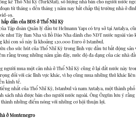
ống kê Thổ Nhĩ Kỳ (TurkStat), số lượng nhà bán cho người nước ngoà
i đoạn từ tháng 1 đến tháng 3 năm nay bất chấp thị trường nhà ở đình
vid-19.
 hấp dẫn của BĐS ở Thổ Nhĩ Kỳ
ủa Tập đoàn Quản lý đầu tư Helmann Yapı có trụ sở tại Antalya, cũn
nước như Tây Ban Nha và Bồ Đào Nha dành cho NĐT nước ngoài vào
 khi con số này là khoảng 120.000 Euro ở Istanbul.
ứu cho sức hút của Thổ Nhĩ Kỳ trong lĩnh vực đầu tư bất động sản 
 thêm rằng trong những năm gần đây, mức độ đa dạng của các nhà đầ
 người mua một căn nhà ở Thổ Nhĩ Kỳ cũng ở lại đất nước này tro
trọng đối với các lĩnh vực khác, vì họ cũng mua những thứ khác liê
n kinh tế.
 tiếng nhất của Thổ Nhĩ Kỳ, Istanbul và nam Antalya, một thành phố
h sách nhà được bán cho người nước ngoài. Ông Özgün lưu ý rằng 
ở thành những điểm nóng với những cơ hội thuận lợi.
nhà ở Montenegro