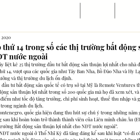
Trang chủ
Tin ngành
Di trú
, 2020
 thứ 14 trong số các thị trường bất động
ĐT nước ngoài
 liệt kê 25 thị trường đầu tư bất động sản thuận lợi nhất cho nhà đ
thứ 14, vượt qua các quốc gia như Tây Ban Nha, Bồ Đào Nha và Hy Lạ
ưởng và thị trường du lịch ổn định.
 đầu tư bất động sản quốc tế có trụ sở tại Mỹ là Remote Ventures thự
 động sản thuận lợi nhất trong số 200 quốc gia mà họ đã xem xét, v
điểm như tốc độ tăng trưởng, chi phí sinh hoạt, thuế thu nhập và gi
 trong ngành du lịch.
ntenegro, quốc gia hiện đang thu hút sự chú ý trong những năm g
 sau khi hoàn toàn trở thành thành viên của Liên minh châu Âu (EU
trường Bất động sản thuận lợi nhất cho NĐT nước ngoài”.
ĐT nước ngoài ở Thổ Nhĩ Kỳ đã tăng đáng kể sau khi luật “có đi có 