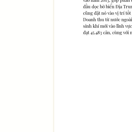
vào năm 2013, góp phần 
đầu dọc bờ biển Địa Trun
cũng đặt nó vào vị trí t
Doanh thu từ nước ngoài đ
sinh khí mới vào lĩnh vự
đạt 45.483 căn, cùng với