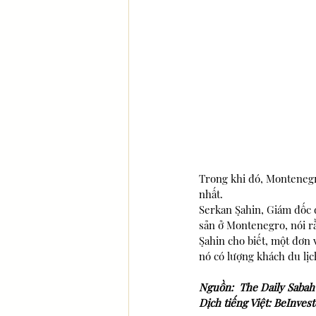
Trong khi đó, Monteneg
nhất.
Serkan Şahin, Giám đốc 
sản ở Montenegro, nói rằ
Şahin cho biết, một đơn 
nó có lượng khách du lịc
Nguồn:  The Daily Sabah
Dịch tiếng Việt: BeInvest