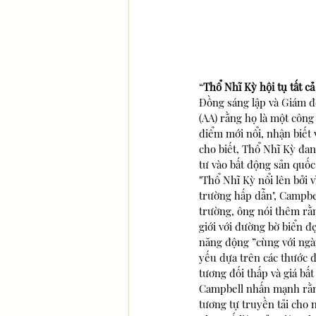
“
Thổ Nhĩ Kỳ hội tụ tất c
Đồng sáng lập và Giám đ
(AA) rằng họ là một công
điểm mới nổi, nhận biết 
cho biết, Thổ Nhĩ Kỳ đa
tư vào bất động sản quốc
"Thổ Nhĩ Kỳ nổi lên bởi 
trường hấp dẫn", Campbel
trường, ông nói thêm rằn
giới với đường bờ biển đ
năng động ”cùng với ngàn
yếu dựa trên các thước đ
tương đối thấp và giá bất
Campbell nhấn mạnh rằng 
tương tự truyền tải cho 