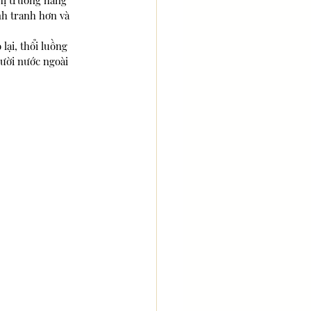
hị trường hàng 
nh tranh hơn và 
lại, thổi luồng 
ười nước ngoài 