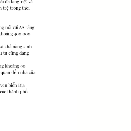
i đã tăng 11% và 
 trệ trong thời 
g nói với AA rằng 
 khoảng 400.000 
và khả năng sinh 
u tư cũng đang 
ng khoảng 90 
n quan đến nhà cửa 
 ven biển Địa 
các thành phố 