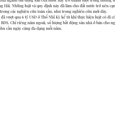
đưa ngành bất động sản của nước này trở thành một trong những t
g Hải. Những luật và quy định này đã làm cho đất nước trở nên cạ
ốt trong các nghiên cứu toàn cầu, như trong nghiên cứu mới đây. 
ã vượt qua 6 tỷ USD ở Thổ Nhĩ Kỳ kể từ khi thực hiện luật có đi có 
c BĐS. Chỉ riêng năm ngoái, số lượng bất động sản nhà ở bán cho ng
 nhu cầu ngày càng đa dạng mỗi năm.