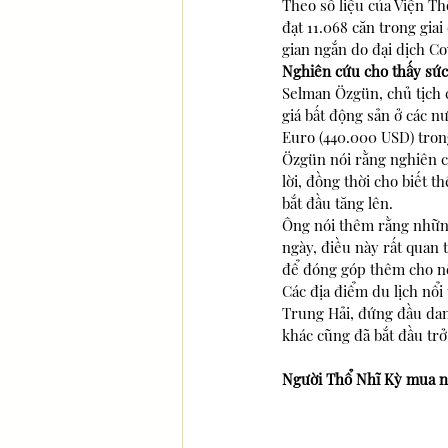
Theo số liệu của Viện Th
đạt 11.068 căn trong gia
gian ngắn do đại dịch Co
Nghiên cứu cho thấy sức
Selman Özgün, chủ tịch c
giá bất động sản ở các 
Euro (440.000 USD) trong
Özgün nói rằng nghiên c
lời, đồng thời cho biết
bắt đầu tăng lên.
Ông nói thêm rằng những
ngày, điều này rất quan 
để đóng góp thêm cho nề
Các địa điểm du lịch nổi
Trung Hải, đứng đầu dan
khác cũng đã bắt đầu tr
Người Thổ Nhĩ Kỳ mua 