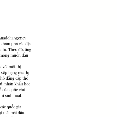
Anadolu Agency 
 khám phá các địa 
u tư. Theo đó, ông 
ời mong muốn đầu 
 với một thị 
 xếp hạng các thị 
phố đẳng cấp thế 
hú, nhân khẩu học 
ố của quốc chủ 
hí sinh hoạt 
các quốc gia 
ại mãi mãi đâu.