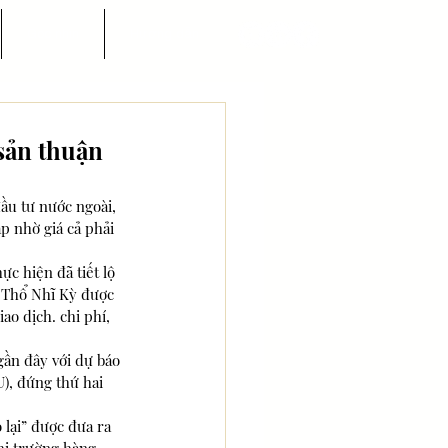
Góc nhìn
Hướng dẫn
 sản thuận
ầu tư nước ngoài, 
p nhờ giá cả phải 
c hiện đã tiết lộ 
à Thổ Nhĩ Kỳ được 
ao dịch. chi phí, 
ần đây với dự báo 
), đứng thứ hai 
lại” được đưa ra 