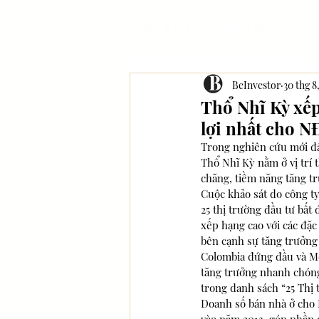
BeInvestor
30 thg 8
Thổ Nhĩ Kỳ xếp
lợi nhất cho N
Trong nghiên cứu mới đây
Thổ Nhĩ Kỳ nằm ở vị trí 
chăng, tiềm năng tăng tr
Cuộc khảo sát do công ty
25 thị trường đầu tư bất
xếp hạng cao với các đặc 
bên cạnh sự tăng trưởng
Colombia đứng đầu và Mo
tăng trưởng nhanh chóng
trong danh sách “25 Thị 
Doanh số bán nhà ở cho N