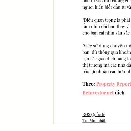
đầu tư vào thị trường ch
người hiểu biết đầu tư vào
"Điều quan trọng là phải
tầm nhìn dài hạn thay vì
cho bạn cái nhìn sâu sắc
"Việc sử dụng chuyên môn
bạn, dù thông qua khoản
cận các giao dịch hàng l
thị trường mà các nhà đầ
bảo lợi nhuận cao hơn nhi
Theo: 
Property Repor
BeInvestor.net
 dịch
BĐS Quốc tế
Tin Mới nhất