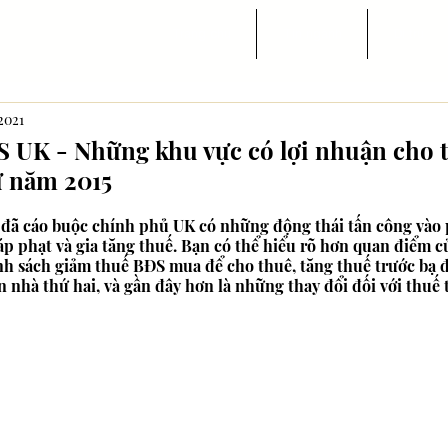
Trang chủ
Tin ngành
Di trú
 2021
S UK - Những khu vực có lợi nhuận cho 
ừ năm 2015
à đã cáo buộc chính phủ UK có những động thái tấn công vào
áp phạt và gia tăng thuế. Bạn có thể hiểu rõ hơn quan điểm c
nh sách giảm thuế BĐS mua để cho thuê, tăng thuế trước bạ đ
 nhà thứ hai, và gần đây hơn là những thay đổi đối với thuế 