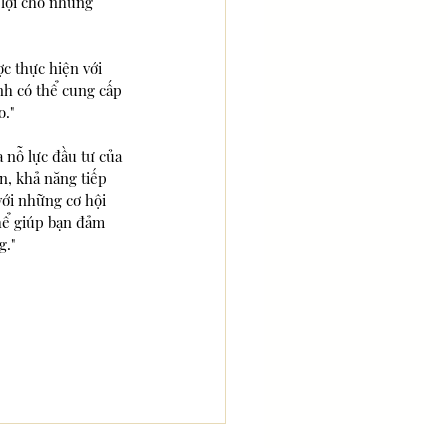
 lợi cho những 
c thực hiện với 
nh có thể cung cấp 
o."
 nỗ lực đầu tư của 
, khả năng tiếp 
với những cơ hội 
hể giúp bạn đảm 
g."