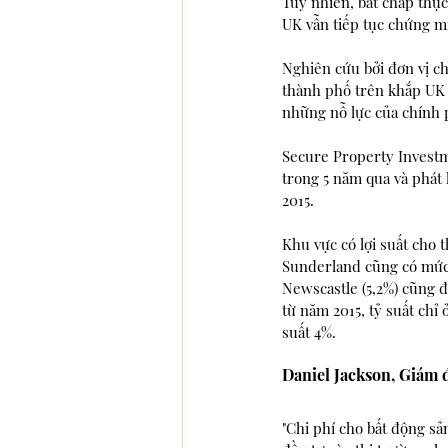
Tuy nhiên, bất chấp thực
UK vẫn tiếp tục chứng m
Nghiên cứu bởi đơn vị ch
thành phố trên khắp UK đ
những nỗ lực của chính 
Secure Property Investm
trong 5 năm qua và phát 
2015.
Khu vực có lợi suất cho t
Sunderland cũng có mức l
Newscastle (5,2%) cũng đ
từ năm 2015, tỷ suất chỉ
suất 4%. 
Daniel Jackson, Giám 
"Chi phí cho bất động sản