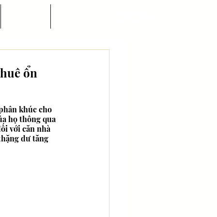
Góc nhìn
Hướng dẫn
thuê ổn
 phân khúc cho 
ủa họ thông qua 
ối với căn nhà 
thặng dư tăng 