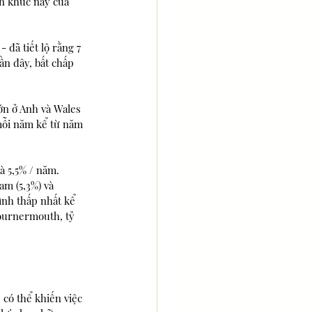
n khúc này của 
đã tiết lộ rằng 7 
ần đây, bất chấp 
ớn ở Anh và Wales 
 mỗi năm kể từ năm 
à 5,5% / năm. 
am (5,3%) và 
ình thấp nhất kể 
Bournermouth, tỷ 
 có thể khiến việc 