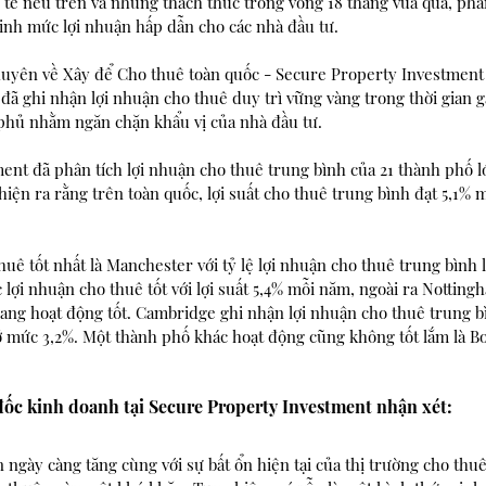
 tế nêu trên và những thách thức trong vòng 18 tháng vừa qua, phâ
inh mức lợi nhuận hấp dẫn cho các nhà đầu tư.
uyên về Xây để Cho thuê toàn quốc - Secure Property Investment - 
ã ghi nhận lợi nhuận cho thuê duy trì vững vàng trong thời gian g
phủ nhằm ngăn chặn khẩu vị của nhà đầu tư.
ent đã phân tích lợi nhuận cho thuê trung bình của 21 thành phố l
hiện ra rằng trên toàn quốc, lợi suất cho thuê trung bình đạt 5,1%
huê tốt nhất là Manchester với tỷ lệ lợi nhuận cho thuê trung bình l
ợi nhuận cho thuê tốt với lợi suất 5,4% mỗi năm, ngoài ra Nottingh
ang hoạt động tốt. Cambridge ghi nhận lợi nhuận cho thuê trung b
 ở mức 3,2%. Một thành phố khác hoạt động cũng không tốt lắm là 
đốc kinh doanh tại Secure Property Investment nhận xét: 
 ngày càng tăng cùng với sự bất ổn hiện tại của thị trường cho thuê