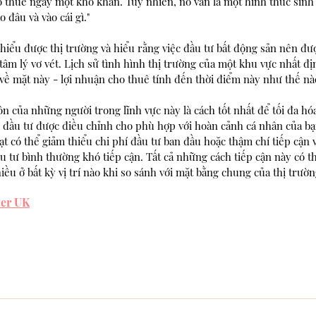
o thuê ngày một khó khăn. Tuy nhiên, nó vẫn là một hình thức sinh
 đâu và vào cái gì." 
 hiểu được thị trường và hiểu rằng việc đầu tư bất động sản nên đượ
 tâm lý vơ vét. Lịch sử tình hình thị trường của một khu vực nhất đị
 về mặt này - lợi nhuận cho thuê tính đến thời điểm này như thế nà
 của những người trong lĩnh vực này là cách tốt nhất để tối đa hóa
 đầu tư được điều chỉnh cho phù hợp với hoàn cảnh cá nhân của bạn
oạt có thể giảm thiểu chi phí đầu tư ban đầu hoặc thậm chí tiếp cận 
u tư bình thường khó tiếp cận. Tất cả những cách tiếp cận này có t
ều ở bất kỳ vị trí nào khi so sánh với mặt bằng chung của thị trườn
ter UK