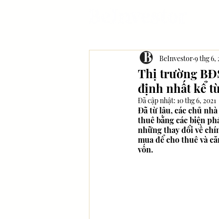
BeInvestor
9 thg 6,
Thị trường BĐ
định nhất kể t
Đã cập nhật:
10 thg 6, 2021
Đã từ lâu, các chủ nh
thuê bằng các biện ph
những thay đổi về chí
mua để cho thuê và căn
vốn.