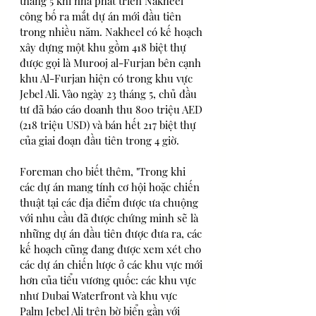
tháng 5 khi nhà phát triển Nakheel 
công bố ra mắt dự án mới đầu tiên 
trong nhiều năm. Nakheel có kế hoạch 
xây dựng một khu gồm 418 biệt thự 
được gọi là Murooj al-Furjan bên cạnh 
khu Al-Furjan hiện có trong khu vực 
Jebel Ali. Vào ngày 23 tháng 5, chủ đầu 
tư đã báo cáo doanh thu 800 triệu AED 
(218 triệu USD) và bán hết 217 biệt thự 
của giai đoạn đầu tiên trong 4 giờ. 
Foreman cho biết thêm, "Trong khi 
các dự án mang tính cơ hội hoặc chiến 
thuật tại các địa điểm được ưa chuộng 
với nhu cầu đã được chứng minh sẽ là 
những dự án đầu tiên được đưa ra, các 
kế hoạch cũng đang được xem xét cho 
các dự án chiến lược ở các khu vực mới 
hơn của tiểu vương quốc: các khu vực 
như Dubai Waterfront và khu vực 
Palm Jebel Ali trên bờ biển gần với 