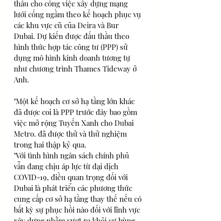
thầu cho công việc xây dựng mạng 
lưới cống ngầm theo kế hoạch phục vụ 
các khu vực cũ của Deira và Bur 
Dubai. Dự kiến được đấu thầu theo 
hình thức hợp tác công tư (PPP) sử 
dụng mô hình kinh doanh tương tự 
như chương trình Thames Tideway ở 
Anh. 
"Một kế hoạch cơ sở hạ tầng lớn khác 
đã được coi là PPP trước đây bao gồm 
việc mở rộng Tuyến Xanh cho Dubai 
Metro. đã được thử và thử nghiệm 
trong hai thập kỷ qua. 
"Với tình hình ngân sách chính phủ 
vẫn đang chịu áp lực từ đại dịch 
COVID-19, điều quan trọng đối với 
Dubai là phát triển các phương thức 
cung cấp cơ sở hạ tầng thay thế nếu có 
bất kỳ sự phục hồi nào đối với lĩnh vực 
xây dựng nhằm vượt ra khỏi sự bùng 