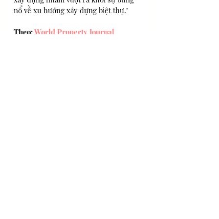
nổ về xu hướng xây dựng biệt thự." 
Theo: 
World Property Journal
BeInvestor.net
 dịch
BĐS Quốc tế
Tin Mới nhất
Bài đăng gần đây
Xem tất cả