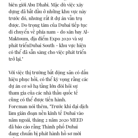
biên giới Abu Dhabi. Mặc dù việc xây 
dựng đã bắt đầu ở những khu vực này 
trước đó, nhưng rất ít dự án vẫn trụ 
được. Do trọng tâm của Dubai tiếp tục 
di chuyển về phía nam - do sân bay Al-
Maktoum, địa điểm Expo 2020 và sự 
phát triểnDubai South - khu vực hiện 
có thể đã sẵn sàng cho việc phát triển 
trở lại."
Với việc thị trường bất động sản có dấu 
hiệu phục hồi, có thể kỳ vọng rằng các 
dự án cơ sở hạ tầng lớn đòi hỏi sự 
tham gia của các nhà thầu quốc tế 
cũng có thể được tiến hành.
Foreman nói thêm, "Trước khi đại dịch 
làm gián đoạn nền kinh tế Dubai vào 
năm ngoái, tháng 2 năm 2020 MEED 
đã báo cáo rằng Thành phố Dubai 
đang chuẩn bị phát hành hồ sơ mời 