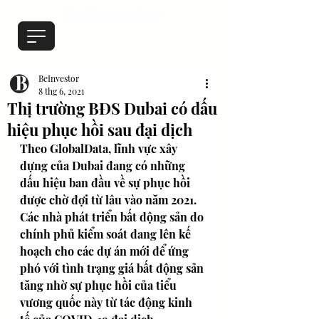
BeInvestor
8 thg 6, 2021
Thị trường BĐS Dubai có dấu
hiệu phục hồi sau đại dịch
Theo GlobalData, lĩnh vực xây 
dựng của Dubai đang có những 
dấu hiệu ban đầu về sự phục hồi 
được chờ đợi từ lâu vào năm 2021. 
Các nhà phát triển bất động sản do 
chính phủ kiểm soát đang lên kế 
hoạch cho các dự án mới để ứng 
phó với tình trạng giá bất động sản 
tăng nhờ sự phục hồi của tiểu 
vương quốc này từ tác động kinh 