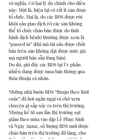
vô nghĩa. Có hai lý do chính cho điều 
này: Một là, hiện tại có rất ít sàn được 
tổ chức. Hai là, do các BĐS được rút 
khỏi sản giao dịch (vì các sàn không 
thể tổ chức chào bán được do tình 
hình dịch bệnh) thường được xem là 
“passed in” (khi mà tài sản được chốt 
bán trên sàn không đạt được mức giá 
mà người bán sẵn lòng bán). 
Do đó, giờ đây các BĐS tại Úc phần 
nhiều đang được mua bán thông qua 
thỏa thuận cá nhân.
Những nhà buôn BĐS “thuận theo thời 
cuộc” đã hơi ngần ngại và chờ xem 
chuyện gì sắp xảy ra trên thị trường. 
Nhưng kể từ sau lần thị trường sụt 
giảm theo mùa vào dịp Lễ Phục Sinh 
và Ngày Anzac, số lượng BĐS mới được 
chào bán trên thị trường đã tăng, cho 