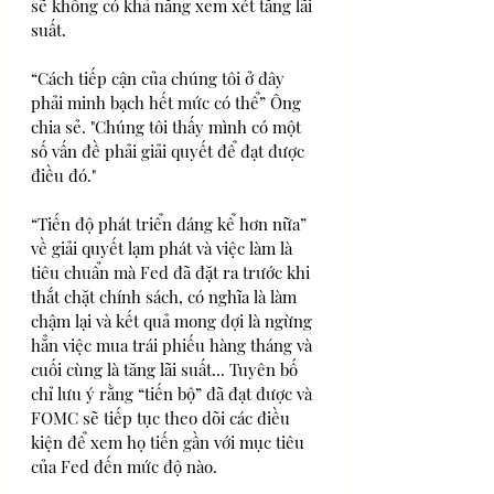
sẽ không có khả năng xem xét tăng lãi 
suất.
“Cách tiếp cận của chúng tôi ở đây 
phải minh bạch hết mức có thể” Ông 
chia sẻ. "Chúng tôi thấy mình có một 
số vấn đề phải giải quyết để đạt được 
điều đó."
“Tiến độ phát triển đáng kể hơn nữa” 
về giải quyết lạm phát và việc làm là 
tiêu chuẩn mà Fed đã đặt ra trước khi 
thắt chặt chính sách, có nghĩa là làm 
chậm lại và kết quả mong đợi là ngừng 
hẳn việc mua trái phiếu hàng tháng và 
cuối cùng là tăng lãi suất... Tuyên bố 
chỉ lưu ý rằng “tiến bộ” đã đạt được và 
FOMC sẽ tiếp tục theo dõi các điều 
kiện để xem họ tiến gần với mục tiêu 
của Fed đến mức độ nào.