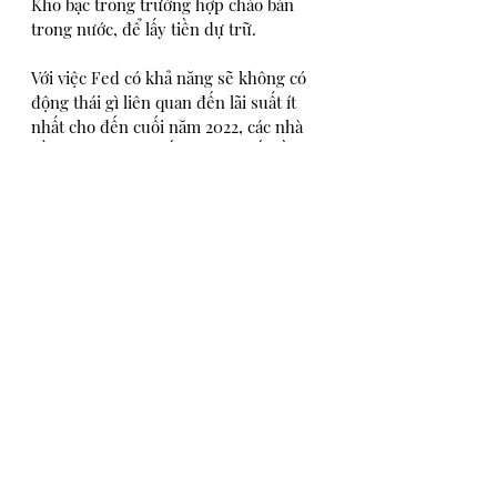
Kho bạc trong trường hợp chào bán 
trong nước, để lấy tiền dự trữ.
Với việc Fed có khả năng sẽ không có 
động thái gì liên quan đến lãi suất ít 
nhất cho đến cuối năm 2022, các nhà 
đầu tư đang tìm kiếm manh mối về 
thời điểm các khoản mua trái phiếu 
hàng tháng có thể bắt đầu bị rút lại.
Ngân hàng trung ương hiện đang mua 
ít nhất 120 tỷ USD vào trái phiếu mỗi 
tháng, với ít nhất 80 tỷ USD vào Kho 
bạc và 40 tỷ USD khác trên sàn chứng 
khoán được đảm bảo bằng thế chấp. 
Những nhà phê bình nói rằng việc 
mua thế chấp của Fed đang giúp gây 
ra một bong bóng nhà đất khác, với giá 
ở mức kỷ lục mặc dù doanh số bán 
hàng đã giảm trong bối cảnh nguồn 
cung cấp lại bị thắt chặt.