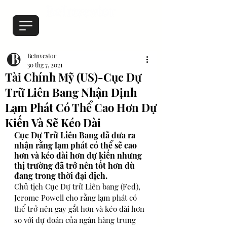
BeInvestor
30 thg 7, 2021
Tài Chính Mỹ (US)-Cục Dự
Trữ Liên Bang Nhận Định
Lạm Phát Có Thể Cao Hơn Dự
Kiến Và Sẽ Kéo Dài
Cục Dự Trữ Liên Bang đã đưa ra 
nhận rằng lạm phát có thể sẽ cao 
hơn và kéo dài hơn dự kiến nhưng 
thị trường đã trở nên tốt hơn dù 
đang trong thời đại dịch.
Chủ tịch Cục Dự trữ Liên bang (Fed), 
Jerome Powell cho rằng lạm phát có 
thể trở nên gay gắt hơn và kéo dài hơn 
so với dự đoán của ngân hàng trung 