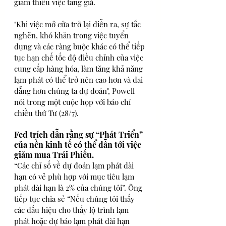
giảm thiểu việc tăng giá.
"Khi việc mở cửa trở lại diễn ra, sự tắc 
nghẽn, khó khăn trong việc tuyển 
dụng và các ràng buộc khác có thể tiếp 
tục hạn chế tốc độ điều chỉnh của việc 
cung cấp hàng hóa, làm tăng khả năng 
lạm phát có thể trở nên cao hơn và dai 
dẳng hơn chúng ta dự đoán", Powell 
nói trong một cuộc họp với báo chí 
chiều thứ Tư (28/7).
Fed trích dẫn rằng sự “Phát Triển” 
của nền kinh tế có thể dẫn tới việc 
giảm mua Trái Phiếu. 
“Các chỉ số về dự đoán lạm phát dài 
hạn có vẻ phù hợp với mục tiêu lạm 
phát dài hạn là 2% của chúng tôi”. Ông 
tiếp tục chia sẻ “Nếu chúng tôi thấy 
các dấu hiệu cho thấy lộ trình lạm 
phát hoặc dự báo lạm phát dài hạn 