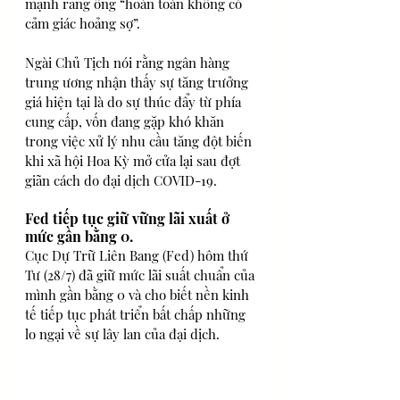
mạnh rằng ông “hoàn toàn không có 
cảm giác hoảng sợ”.
Ngài Chủ Tịch nói rằng ngân hàng 
trung ương nhận thấy sự tăng trưởng 
giá hiện tại là do sự thúc đẩy từ phía 
cung cấp, vốn đang gặp khó khăn 
trong việc xử lý nhu cầu tăng đột biến 
khi xã hội Hoa Kỳ mở cửa lại sau đợt 
giãn cách do đại dịch COVID-19.
Fed tiếp tục giữ vững lãi xuất ở 
mức gần bằng 0.
Cục Dự Trữ Liên Bang (Fed) hôm thứ 
Tư (28/7) đã giữ mức lãi suất chuẩn của 
mình gần bằng 0 và cho biết nền kinh 
tế tiếp tục phát triển bất chấp những 
lo ngại về sự lây lan của đại dịch.