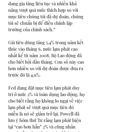
đang gia tăng liên tục và nhiều khả 
năng vượt quá mức thích hợp so với 
mục tiêu chúng tôi đã dự đoán, chúng 
tôi sẽ chuẩn bị để điều chỉnh lập 
trường của chính sách.”
Giá tiêu dùng tăng 5,4% trong năm kết 
thúc vào tháng 6, mức lạm phát cao 
nhất kể từ năm 2008, Bộ Lao động đã 
cho biết hồi đầu tháng. Con số này cao 
hơn nhiều so với dự đoán được đưa ra 
trước đó là 4,9%.
Fed đang đặt mục tiêu lạm phát duy 
trì ở mức 2% và toàn dụng lao động, họ 
cho biết rằng họ không lo ngại về việc 
lạm phát sẽ vượt quá mục tiêu đó 
miễn là nó sẽ giảm trở lại. Powell đã 
lưu ý hôm thứ Tư rằng lạm phát hiện 
tại “cao hơn hẳn” 2% và cũng nhấn 