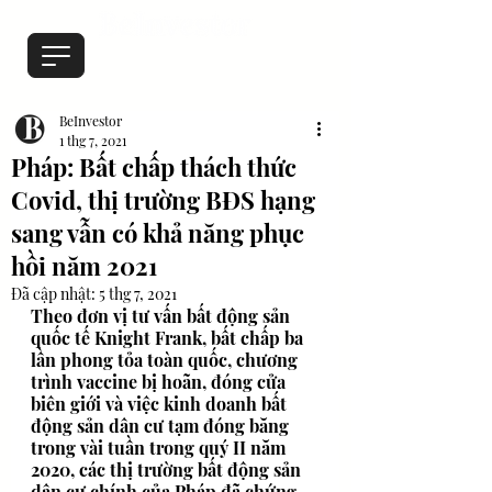
BeInvestor
1 thg 7, 2021
Pháp: Bất chấp thách thức
Covid, thị trường BĐS hạng
sang vẫn có khả năng phục
hồi năm 2021
Đã cập nhật:
5 thg 7, 2021
Theo đơn vị tư vấn bất động sản 
quốc tế Knight Frank, bất chấp ba 
lần phong tỏa toàn quốc, chương 
trình vaccine bị hoãn, đóng cửa 
biên giới và việc kinh doanh bất 
động sản dân cư tạm đóng băng 
trong vài tuần trong quý II năm 
2020, các thị trường bất động sản 
dân cư chính của Pháp đã chứng 