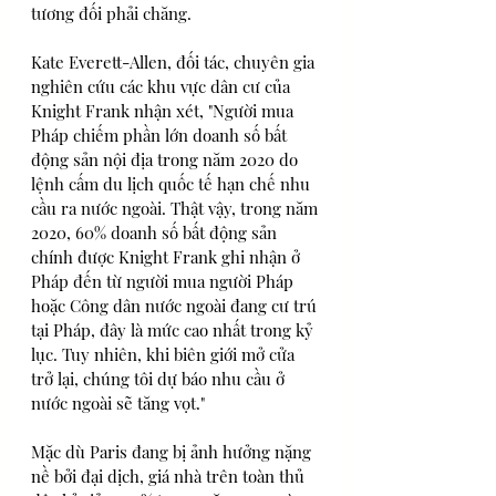
tương đối phải chăng. 
Kate Everett-Allen, đối tác, chuyên gia 
nghiên cứu các khu vực dân cư của 
Knight Frank nhận xét, "Người mua 
Pháp chiếm phần lớn doanh số bất 
động sản nội địa trong năm 2020 do 
lệnh cấm du lịch quốc tế hạn chế nhu 
cầu ra nước ngoài. Thật vậy, trong năm 
2020, 60% doanh số bất động sản 
chính được Knight Frank ghi nhận ở 
Pháp đến từ người mua người Pháp 
hoặc Công dân nước ngoài đang cư trú 
tại Pháp, đây là mức cao nhất trong kỷ 
lục. Tuy nhiên, khi biên giới mở cửa 
trở lại, chúng tôi dự báo nhu cầu ở 
nước ngoài sẽ tăng vọt."
Mặc dù Paris đang bị ảnh hưởng nặng 
nề bởi đại dịch, giá nhà trên toàn thủ 