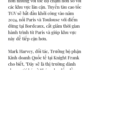
hơn nhưng với tốc độ chậm hơn so với 
các khu vực lân cận. Tuyến tàu cao tốc 
TGV sẽ bắt đầu khởi công vào năm 
2024, nối Paris và Toulouse với điểm 
dừng tại Bordeaux, cắt giảm thời gian 
hành trình từ Paris và giúp khu vực 
này dễ tiếp cận hơn.
Mark Harvey, đối tác, Trưởng bộ phận 
Kinh doanh Quốc tế tại Knight Frank 
cho biết, "Đây sẽ là thị trường dành 
cho người bán ở Pháp, cho đến đầu 
năm 2022 khi nhu cầu bị dồn nén được 
giải phóng, sau đó chúng ta sẽ thấy 
tính thời vụ thông thường quay trở lại 
thị trường và sự khởi sắc của những 
tháng gần đây lụi tàn dần trong cuộc 
chạy đua tới Cuộc bầu cử Tổng thống 
vào tháng 5 năm 2022."
Theo: 
World Property Journal