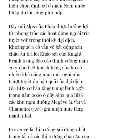
hiện chọn định cư ở miền Nam nước 
Pháp do lối sống phù hợp.
Dãy núi Alps của Pháp được hưởng lợi 
từ 'phong trào các hoạt động ngoài trời 
tuyệt vời' trong thời kỳ đại dịch. 
Khoảng 26% cố vấn về bất động sản 
châu Âu trả lời Khảo sát của Knight 
Frank trong Báo cáo thịnh vượng năm 
2021 cho biết khách hàng của họ có 
nhiều khả năng mua một ngôi nhà 
trượt tuyết do hậu quả của đại dịch. 
Giá BĐS cơ bản tăng trung bình 2,5% 
trong năm 2020 ở dãy Alps, giá BĐS 
các khu nghỉ dưỡng Megève (4,5%) và 
Chamonix (3,5%) ghi nhận mức tăng 
mạnh nhất.  
Provence là thị trường sôi động nhất 
trong tất cả các thị trường châu Âu của 