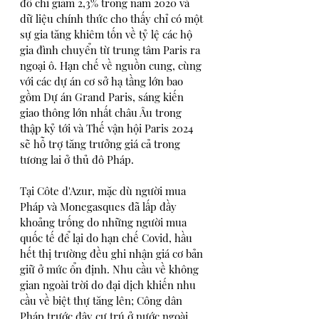
đô chỉ giảm 2,3% trong năm 2020 và 
dữ liệu chính thức cho thấy chỉ có một 
sự gia tăng khiêm tốn về tỷ lệ các hộ 
gia đình chuyển từ trung tâm Paris ra 
ngoại ô. Hạn chế về nguồn cung, cùng 
với các dự án cơ sở hạ tầng lớn bao 
gồm Dự án Grand Paris, sáng kiến ​​
giao thông lớn nhất châu Âu trong 
thập kỷ tới và Thế vận hội Paris 2024 
sẽ hỗ trợ tăng trưởng giá cả trong 
tương lai ở thủ đô Pháp.  
Tại Côte d'Azur, mặc dù người mua 
Pháp và Monegasques đã lấp đầy 
khoảng trống do những người mua 
quốc tế để lại do hạn chế Covid, hầu 
hết thị trường đều ghi nhận giá cơ bản 
giữ ở mức ổn định. Nhu cầu về không 
gian ngoài trời do đại dịch khiến nhu 
cầu về biệt thự tăng lên; Công dân 
Pháp trước đây cư trú ở nước ngoài 