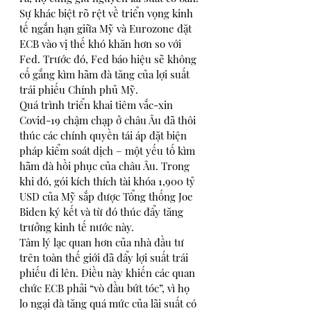
Sự khác biệt rõ rệt về triển vọng kinh 
tế ngắn hạn giữa Mỹ và Eurozone đặt 
ECB vào vị thế khó khăn hơn so với 
Fed. Trước đó, Fed báo hiệu sẽ không 
cố gắng kìm hãm đà tăng của lợi suất 
trái phiếu Chính phủ Mỹ.
Quá trình triển khai tiêm vắc-xin 
Covid-19 chậm chạp ở châu Âu đã thôi 
thúc các chính quyền tái áp đặt biện 
pháp kiểm soát dịch – một yếu tố kìm 
hãm đà hồi phục của châu Âu. Trong 
khi đó, gói kích thích tài khóa 1,900 tỷ 
USD của Mỹ sắp được Tổng thống Joe 
Biden ký kết và từ đó thúc đẩy tăng 
trưởng kinh tế nước này.
Tâm lý lạc quan hơn của nhà đầu tư 
trên toàn thế giới đã đẩy lợi suất trái 
phiếu đi lên. Điều này khiến các quan 
chức ECB phải “vò đầu bứt tóc”, vì họ 
lo ngại đà tăng quá mức của lãi suất có 