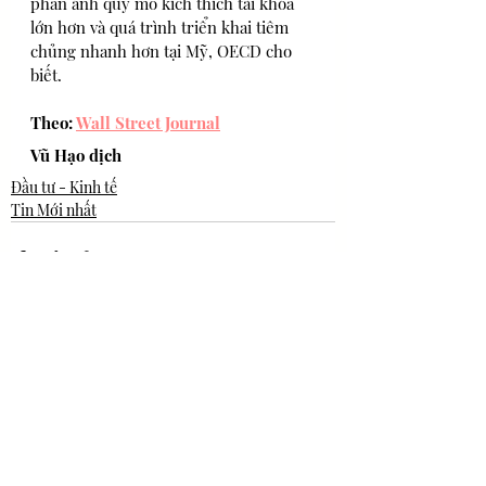
phản ánh quy mô kích thích tài khóa 
lớn hơn và quá trình triển khai tiêm 
chủng nhanh hơn tại Mỹ, OECD cho 
biết.
Theo: 
Wall Street Journal
Vũ Hạo dịch
Đầu tư - Kinh tế
Tin Mới nhất
Bài đăng gần đây
Xem tất cả