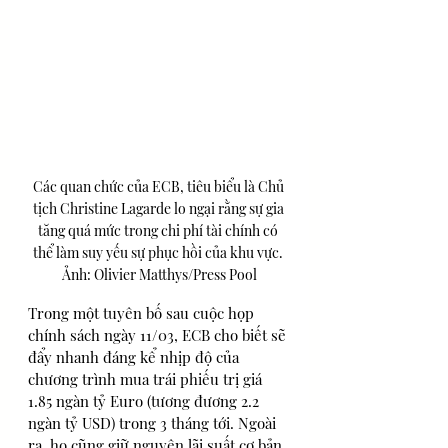
Các quan chức của ECB, tiêu biểu là Chủ 
tịch Christine Lagarde lo ngại rằng sự gia 
tăng quá mức trong chi phí tài chính có 
thể làm suy yếu sự phục hồi của khu vực. 
Ảnh: Olivier Matthys/Press Pool
Trong một tuyên bố sau cuộc họp 
chính sách ngày 11/03, ECB cho biết sẽ 
đẩy nhanh đáng kể nhịp độ của 
chương trình mua trái phiếu trị giá 
1.85 ngàn tỷ Euro (tương đương 2.2 
ngàn tỷ USD) trong 3 tháng tới. Ngoài 
ra, họ cũng giữ nguyên lãi suất cơ bản.