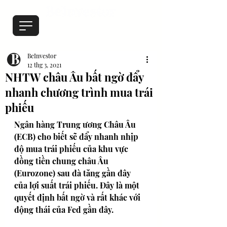
BeInvestor
12 thg 3, 2021
NHTW châu Âu bất ngờ đẩy
nhanh chương trình mua trái
phiếu
Ngân hàng Trung ương Châu Âu 
(ECB) cho biết sẽ đẩy nhanh nhịp 
độ mua trái phiếu của khu vực 
đồng tiền chung châu Âu 
(Eurozone) sau đà tăng gần đây 
của lợi suất trái phiếu. Đây là một 
quyết định bất ngờ và rất khác với 
động thái của Fed gần đây.