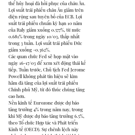
thể hủy hoại đà hồi phục của châu Âu.
Lợi suất trái phiếu châu Âu giảm trên 
diện rộng sau tuyên bố của ECB. Lợi 
suất trái phiếu chuẩn kỳ hạn 10 năm 
của Italy giảm xuống 0.577%, từ mức 
0.681% trong ngày 10/03, thấp nhất 
trong 3 tuần. Lợi suất trái phiếu Đức 
giảm xuống -0.362%.
Các quan chức Fed sẽ họp mặt vào 
ngày 16-17/03 để xem xét động thái kế 
tiếp. Tuần trước, Chủ tịch Fed Jerome 
Powell không phát tín hiệu sẽ kìm 
hãm đà tăng của lợi suất trái phiếu 
Chính phủ Mỹ, từ đó thúc chúng tăng 
cao hơn.
Nền kinh tế Eurozone được dự báo 
tăng trưởng 4% trong năm nay, trong 
khi Mỹ được dự báo tăng trưởng 6.5%, 
theo Tổ chức Hợp tác và Phát triển 
Kinh tế (OECD). Sự chênh lệch này 