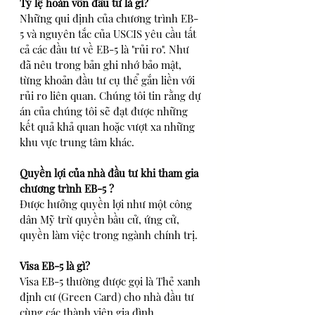
Tỷ lệ hoàn vốn đầu tư là gì?
Những qui định của chương trình EB-
5 và nguyên tắc của USCIS yêu cầu tất 
cả các đầu tư về EB-5 là "rủi ro". Như 
đã nêu trong bản ghi nhớ bảo mật, 
từng khoản đầu tư cụ thể gắn liền với 
rủi ro liên quan. Chúng tôi tin rằng dự 
án của chúng tôi sẽ đạt được những 
kết quả khả quan hoặc vượt xa những 
khu vực trung tâm khác.
Quyền lợi của nhà đầu tư khi tham gia 
chương trình EB-5 ?
Được hưởng quyền lợi như một công 
dân Mỹ trừ quyền bầu cử, ứng cử, 
quyền làm việc trong ngành chính trị.
Visa EB-5 là gì?
Visa EB-5 thường được gọi là Thẻ xanh 
định cư (Green Card) cho nhà đầu tư 
cùng các thành viên gia đình 