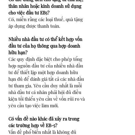
thân nhân hoặc kinh doanh sử dụng 
cho việc đầu tư EB5?
Có, miễn rằng các loại thuế, quà tặng 
áp dụng được thanh toán.
Nhiều nhà đầu tư có thể kết hợp vốn 
đầu tư của họ thông qua hợp doanh 
hữu hạn?
Các quy định đặc biệt cho phép tổng 
hợp nguồn đầu tư của nhiều nhà đầu 
tư để thiết lập một hợp doanh hữu 
hạn đủ để đánh giá tất cả các nhà đầu 
tư tham gia. Yêu cầu duy nhất là mỗi 
nhà đầu tư cá nhân phải hội đủ điều 
kiện tối thiểu yêu cầu về vốn rủi ro và 
yêu cầu tạo việc làm mới.
Có vấn đề nào khác đã xảy ra trong 
các trường hợp về EB-5?
Vấn đề phổ biến nhất là không đủ 