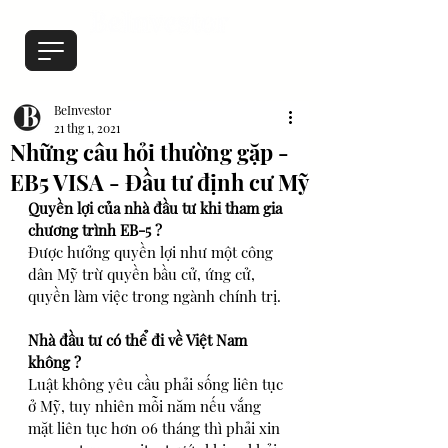
BeInvestor
21 thg 1, 2021
Những câu hỏi thường gặp -
EB5 VISA - Đầu tư định cư Mỹ
Quyền lợi của nhà đầu tư khi tham gia 
chương trình EB-5 ?
Được hưởng quyền lợi như một công 
dân Mỹ trừ quyền bầu cử, ứng cử, 
quyền làm việc trong ngành chính trị.
Nhà đầu tư có thể đi về Việt Nam 
không ?
Luật không yêu cầu phải sống liên tục 
ở Mỹ, tuy nhiên mỗi năm nếu vắng 
mặt liên tục hơn 06 tháng thì phải xin 