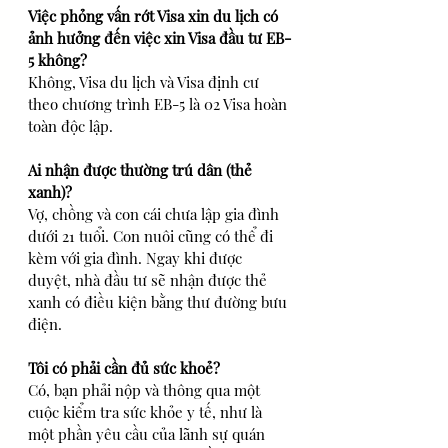
Việc phỏng vấn rớt Visa xin du lịch có 
ảnh hưởng đến việc xin Visa đầu tư EB-
5 không?
Không, Visa du lịch và Visa định cư 
theo chương trình EB-5 là 02 Visa hoàn 
toàn độc lập.
Ai nhận được thường trú dân (thẻ 
xanh)?
Vợ, chồng và con cái chưa lập gia đình 
dưới 21 tuổi. Con nuôi cũng có thể đi 
kèm với gia đình. Ngay khi được 
duyệt, nhà đầu tư sẽ nhận được thẻ 
xanh có điều kiện bằng thư đường bưu 
điện.
Tôi có phải cần đủ sức khoẻ?
Có, bạn phải nộp và thông qua một 
cuộc kiểm tra sức khỏe y tế, như là 
một phần yêu cầu của lãnh sự quán 