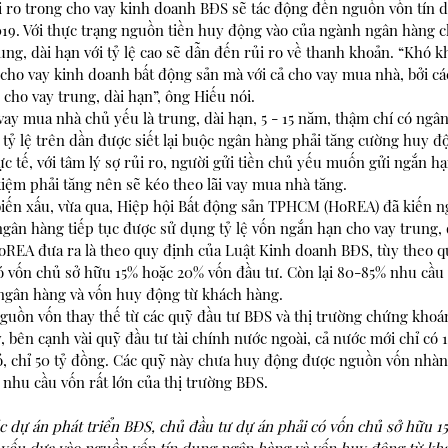
i ro trong cho vay kinh doanh BĐS sẽ tác động đến nguồn vốn tín d
19. Với thực trạng nguồn tiền huy động vào của ngành ngân hàng c
ng, dài hạn với tỷ lệ cao sẽ dẫn đến rủi ro về thanh khoản. “Khó k
 cho vay kinh doanh bất động sản mà với cả cho vay mua nhà, bởi c
cho vay trung, dài hạn”, ông Hiếu nói.
ay mua nhà chủ yếu là trung, dài hạn, 5 - 15 năm, thậm chí có ngân
 tỷ lệ trên dần được siết lại buộc ngân hàng phải tăng cường huy đ
c tế, với tâm lý sợ rủi ro, người gửi tiền chủ yếu muốn gửi ngắn hạ
t kiệm phải tăng nên sẽ kéo theo lãi vay mua nhà tăng.
 biến xấu, vừa qua, Hiệp hội Bất động sản TPHCM (HoREA) đã kiến 
ân hàng tiếp tục được sử dụng tỷ lệ vốn ngắn hạn cho vay trung, d
oREA đưa ra là theo quy định của Luật Kinh doanh BĐS, tùy theo q
có vốn chủ sở hữu 15% hoặc 20% vốn đầu tư. Còn lại 80-85% nhu cầu
ngân hàng và vốn huy động từ khách hàng.
nguồn vốn thay thế từ các quỹ đầu tư BĐS và thị trường chứng khoá
y, bên cạnh vài quỹ đầu tư tài chính nước ngoài, cả nước mới chỉ có 
hỏ, chỉ 50 tỷ đồng. Các quỹ này chưa huy động được nguồn vốn nhàn
nhu cầu vốn rất lớn của thị trường BĐS.