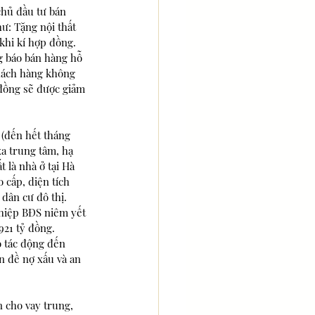
hủ đầu tư bán 
ư: Tặng nội thất 
khi kí hợp đồng. 
g báo bán hàng hỗ 
khách hàng không 
đồng sẽ được giảm 
(đến hết tháng 
xa trung tâm, hạ 
 là nhà ở tại Hà 
cấp, diện tích 
dân cư đô thị.
hiệp BĐS niêm yết 
921 tỷ đồng. 
ó tác động đến 
n đề nợ xấu và an 
n cho vay trung, 