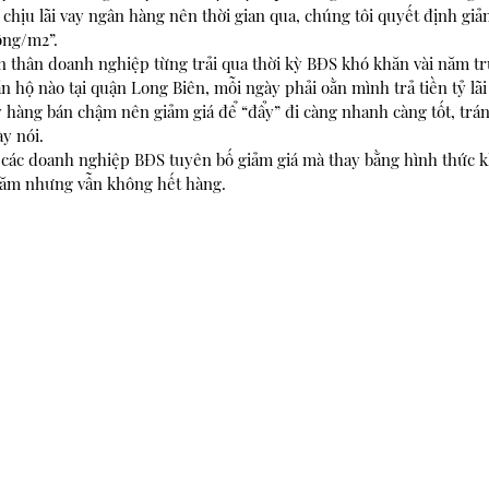
hịu lãi vay ngân hàng nên thời gian qua, chúng tôi quyết định giả
ồng/m2”.
n thân doanh nghiệp từng trải qua thời kỳ BĐS khó khăn vài năm trư
 hộ nào tại quận Long Biên, mỗi ngày phải oằn mình trả tiền tỷ lãi 
 hàng bán chậm nên giảm giá để “đẩy” đi càng nhanh càng tốt, tránh 
ày nói.
ít các doanh nghiệp BĐS tuyên bố giảm giá mà thay bằng hình thức 
năm nhưng vẫn không hết hàng.