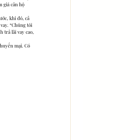
m giá căn hộ 
ớc, khi đó, cả 
vay. “Chúng tôi 
trả lãi vay cao, 
khuyến mại. Có 