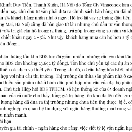
 Khuất Duy Tiến, Thanh Xuân, Hà Nội) do Tổng Cty Vinaconex làm c
ến nay, chủ đầu tư vẫn phải đưa ra chính sách bán hàng ưu đãi nh
ấu 2% khách hàng nhận nhà ở ngay; Hỗ trợ lãi vay 12 tháng đầu tiên 
ng Mai, Hà Nội) cũng đã bàn giao từ lâu nhưng chủ đầu tư vẫn thôn
với 70% trị giá căn hộ trong 12 tháng, trả góp trong vòng 20 năm và 
 chiết khấu ngay 2 - 5%. Như vậy, khách hàng mua căn hộ hơn 2 tỷ 
iệu đồng...
hận, lượng tồn kho BĐS tuy đã giảm nhiều, nhưng vẫn còn khá lớn 
 kho BĐS còn khoảng 23.692 tỷ đồng). Tồn kho chủ yếu tại các dự án 
thiếu các dịch vụ thiết yếu. Trong khi đó, cơ cấu hàng hóa BĐS, nhất
ợp với nhu cầu thị trường. Thị trường dư thừa sản phẩm nhà ở cao 
lại thiếu sản phẩm nhà ở bình dân phù hợp nhu cầu của đại bộ phận 
 Chủ tịch Hiệp hội BĐS TPHCM, số liệu thống kê của 65 doanh ng
oán của cả nước cho thấy, tổng giá trị hàng tồn kho đã lên đến 201.
 lượng hàng đã đưa ra thị trường nhưng chưa tiêu thụ được, bị ế, c
anh nghiệp và quan hệ tín dụng với ngân hàng thương mại trong vấ
âu nhấn mạnh.
ài hạn
yên gia tài chính - ngân hàng cho rằng, việc siết tỷ lệ vốn ngắn hạ