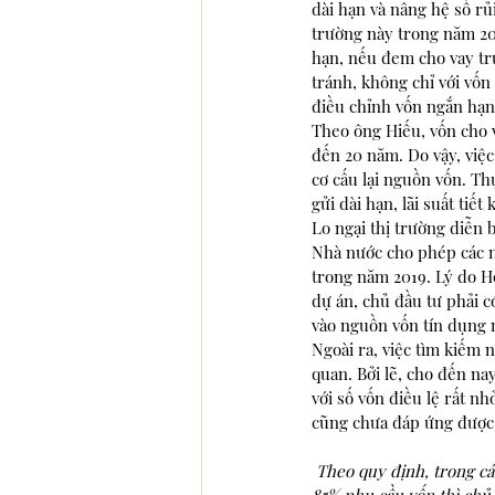
dài hạn và nâng hệ số rủ
trường này trong năm 20
hạn, nếu đem cho vay tru
tránh, không chỉ với vốn
điều chỉnh vốn ngắn hạn 
Theo ông Hiếu, vốn cho v
đến 20 năm. Do vậy, việc
cơ cấu lại nguồn vốn. Thự
gửi dài hạn, lãi suất tiế
Lo ngại thị trường diễn
Nhà nước cho phép các ng
trong năm 2019. Lý do H
dự án, chủ đầu tư phải 
vào nguồn vốn tín dụng 
Ngoài ra, việc tìm kiếm 
quan. Bởi lẽ, cho đến na
với số vốn điều lệ rất n
cũng chưa đáp ứng được 
 Theo quy định, trong các dự án phát triển BĐS, chủ đầu tư dự án phải có vốn chủ sở hữu 15-20%, còn lại 80-