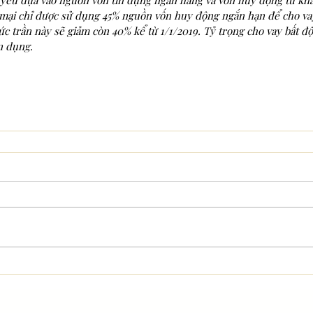
 yếu dựa vào nguồn vốn tín dụng ngân hàng và vốn huy động từ kh
mại chỉ được sử dụng 45% nguồn vốn huy động ngắn hạn để cho vay
c trần này sẽ giảm còn 40% kể từ 1/1/2019. Tỷ trọng cho vay bất đ
n dụng. 