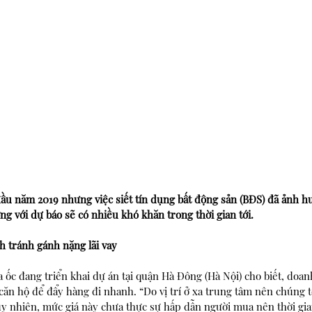
đầu năm 2019 nhưng việc siết tín dụng bất động sản (BĐS) đã ảnh h
ng với dự báo sẽ có nhiều khó khăn trong thời gian tới.
 tránh gánh nặng lãi vay 
 ốc đang triển khai dự án tại quận Hà Đông (Hà Nội) cho biết, doan
căn hộ để đẩy hàng đi nhanh. “Do vị trí ở xa trung tâm nên chúng tôi
Tuy nhiên, mức giá này chưa thực sự hấp dẫn người mua nên thời gi