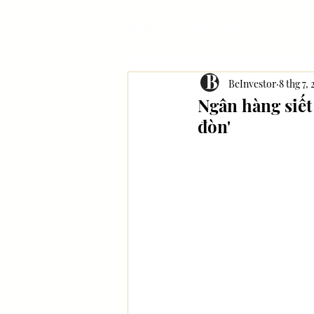
BeInvestor
8 thg 7,
Ngân hàng siết
đòn'