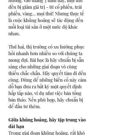
hưởng. Vào tháng 3 năm nay, mọi thứ 
đều bị giảm giá trị - từ cổ phiếu, trái 
phiếu, vàng… mọi thứ! Nhưng thực tế 
là cuộc khủng hoảng sẽ tác động đến 
mỗi loại tài sản ở một mức độ khác 
nhau. 
Thứ hai, thị trường có xu hướng phục 
hồi nhanh hơn nhiều so với chúng ta 
mong đợi. Bài học là hãy chuẩn bị sẵn 
sàng cho những giai đoạn vô cùng 
thiếu chắc chắn. Hãy quyết tâm đi đến 
cùng. Đừng để những biến cố này cám 
dỗ bạn đưa ra bất kỳ một quyết định 
hấp tấp nào, ví dụ như việc bán tống 
bán tháo. Nếu phù hợp, hãy chuẩn bị 
để đầu tư thêm.
Giữa khủng hoảng, hãy tập trung vào 
dài hạn
Trong giai đoạn khủng hoảng, rất khó 