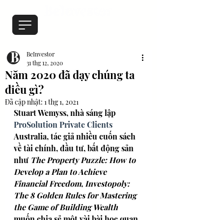
BeInvestor
31 thg 12, 2020
Năm 2020 đã dạy chúng ta
điều gì?
Đã cập nhật:
1 thg 1, 2021
Stuart Wemyss, nhà sáng lập 
ProSolution Private Clients
Australia, tác giả nhiều cuốn sách 
về tài chính, đầu tư, bất động sản 
như 
The Property Puzzle: How to 
Develop a Plan to Achieve 
Financial Freedom, Investopoly: 
The 8 Golden Rules for Mastering 
the Game of Building Wealth 
muốn chia sẻ một vài bài học quan 