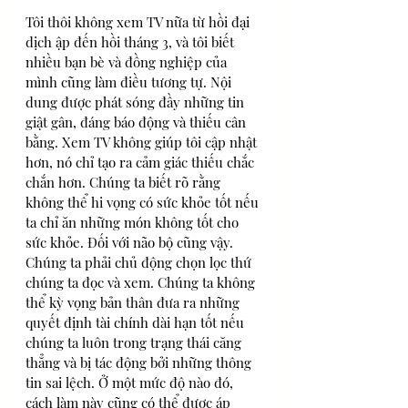
Tôi thôi không xem TV nữa từ hồi đại 
dịch ập đến hồi tháng 3, và tôi biết 
nhiều bạn bè và đồng nghiệp của 
mình cũng làm điều tương tự. Nội 
dung được phát sóng đầy những tin 
giật gân, đáng báo động và thiếu cân 
bằng. Xem TV không giúp tôi cập nhật 
hơn, nó chỉ tạo ra cảm giác thiếu chắc 
chắn hơn. Chúng ta biết rõ rằng 
không thể hi vọng có sức khỏe tốt nếu 
ta chỉ ăn những món không tốt cho 
sức khỏe. Đối với não bộ cũng vậy. 
Chúng ta phải chủ động chọn lọc thứ 
chúng ta đọc và xem. Chúng ta không 
thể kỳ vọng bản thân đưa ra những 
quyết định tài chính dài hạn tốt nếu 
chúng ta luôn trong trạng thái căng 
thẳng và bị tác động bởi những thông 
tin sai lệch. Ở một mức độ nào đó, 
cách làm này cũng có thể được áp 