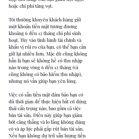
hoặc chi phí tăng vọt. 
Tôi thường khuyên khách hàng giữ 
một khoản tiền mặt tương đương 
khoảng 6 đến 12 tháng chi phí sinh 
hoạt. Tùy vào tình hình tài chính và 
khẩu vị rủi ro của bạn, có thể bạn cần 
giữ lại nhiều hơn. Mặc dù cũng không 
hẳn là bạn sẽ không hề có thu nhập 
nào trong vòng 6 đến 12 tháng (và 
cũng không có bảo hiểm thu nhập), 
nhưng nó vẫn giúp bạn yên lòng.
Việc có sẵn tiền mặt đảm bảo bạn có 
đủ thời gian để thực hiện bất cứ động 
thái cẩn trọng nào, bao gồm cả việc 
bán tài sản. Điều này giúp bạn giảm 
bớt căng thẳng và lo lắng không đáng 
có và áp lực phải gấp rút bán tài sản. 
Nếu bạn không dự trữ sẵn lượng tiền 