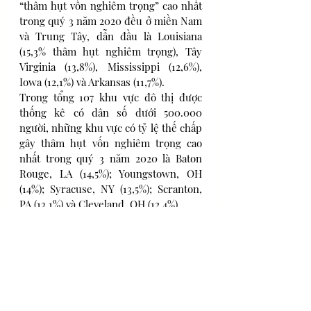
“thâm hụt vốn nghiêm trọng” cao nhất 
trong quý 3 năm 2020 đều ở miền Nam 
và Trung Tây, dẫn đầu là Louisiana 
(15,3% thâm hụt nghiêm trọng), Tây 
Virginia (13,8%), Mississippi (12,6%), 
Iowa (12,1%) và Arkansas (11,7%).
Trong tổng 107 khu vực đô thị được 
thống kê có dân số dưới 500.000 
người, những khu vực có tỷ lệ thế chấp 
gây thâm hụt vốn nghiêm trọng cao 
nhất trong quý 3 năm 2020 là Baton 
Rouge, LA (14,5%); Youngstown, OH 
(14%); Syracuse, NY (13,5%); Scranton, 
PA (13,1%) và Cleveland, OH (12,4%).
Trong 107 khu vực đô thị, 33 (30,8%) 
cho thấy sự gia tăng tỷ lệ BĐS bị thâm 
hụt vốn từ quý 2 đến quý 3 năm 2020, 
74 (69,2%) đã giảm. 
Nguồn: World Property Journal