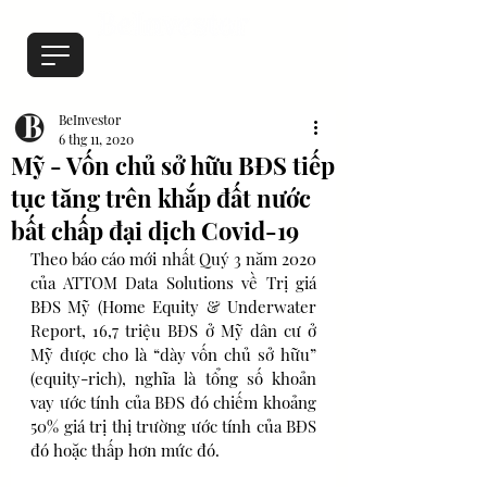
BeInvestor
6 thg 11, 2020
Mỹ - Vốn chủ sở hữu BĐS tiếp
tục tăng trên khắp đất nước
bất chấp đại dịch Covid-19
Theo báo cáo mới nhất Quý 3 năm 2020 
của ATTOM Data Solutions về Trị giá 
BĐS Mỹ (Home Equity & Underwater 
Report, 16,7 triệu BĐS ở Mỹ dân cư ở 
Mỹ được cho là “dày vốn chủ sở hữu” 
(equity-rich), nghĩa là tổng số khoản 
vay ước tính của BĐS đó chiếm khoảng 
50% giá trị thị trường ước tính của BĐS 
đó hoặc thấp hơn mức đó.