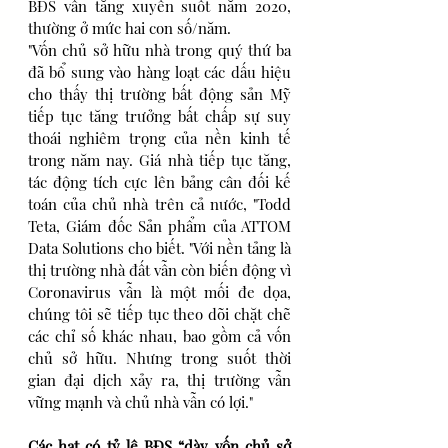
BĐS vẫn tăng xuyên suốt năm 2020, 
thường ở mức hai con số/năm.
"Vốn chủ sở hữu nhà trong quý thứ ba 
đã bổ sung vào hàng loạt các dấu hiệu 
cho thấy thị trường bất động sản Mỹ 
tiếp tục tăng trưởng bất chấp sự suy 
thoái nghiêm trọng của nền kinh tế 
trong năm nay. Giá nhà tiếp tục tăng, 
tác động tích cực lên bảng cân đối kế 
toán của chủ nhà trên cả nước, "Todd 
Teta, Giám đốc Sản phẩm của ATTOM 
Data Solutions cho biết. "Với nền tảng là 
thị trường nhà đất vẫn còn biến động vì 
Coronavirus vẫn là một mối đe dọa, 
chúng tôi sẽ tiếp tục theo dõi chặt chẽ 
các chỉ số khác nhau, bao gồm cả vốn 
chủ sở hữu. Nhưng trong suốt thời 
gian đại dịch xảy ra, thị trường vẫn 
vững mạnh và chủ nhà vẫn có lợi."
Các hạt có tỷ lệ BĐS “dày vốn chủ sở 