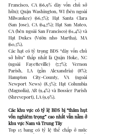
Francisco, CA (66,9% dày vốn chủ sở 
hữu); Quận Washington, WI (bên ngoài 
Milwaukee) (66,5%); Hạt Santa Clara 
(San Jose), CA (64,7%); Hạt San Mateo, 
CA (bên ngoài San Francisco) (61,4%) và 
Hạt Dukes (Vườn nho Martha), MA 
(60,5%).
Các hạt có tỷ trọng BĐS “dày vốn chủ 
sở hữu” thấp nhất là Quận Hoke, NC 
(ngoài Fayetteville) (7,7%); Vernon 
Parish, LA (gần Alexandria) (8%); 
Hampton City-County, VA (ngoài 
Newport News) (8,3%); Hạt Columbia 
(Magnolia), AR (9,4%) và Bossier Parish 
(Shreveport), LA (9,9%).
Các khu vực có tỷ lệ BĐS bị “thâm hụt 
vốn nghiêm trọng” cao nhất vẫn nằm ở 
khu vực Nam và Trung Tây
Top 15 bang có tỷ lệ thế chấp ở mức 