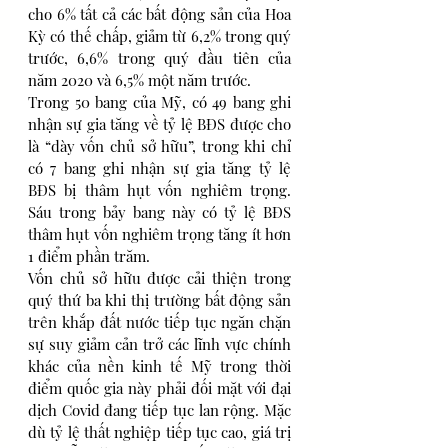
cho 6% tất cả các bất động sản của Hoa 
Kỳ có thế chấp, giảm từ 6,2% trong quý 
trước, 6,6% trong quý đầu tiên của 
năm 2020 và 6,5% một năm trước.
Trong 50 bang của Mỹ, có 49 bang ghi 
nhận sự gia tăng về tỷ lệ BĐS được cho 
là “dày vốn chủ sở hữu”, trong khi chỉ 
có 7 bang ghi nhận sự gia tăng tỷ lệ 
BĐS bị thâm hụt vốn nghiêm trọng. 
Sáu trong bảy bang này có tỷ lệ BĐS 
thâm hụt vốn nghiêm trọng tăng ít hơn 
1 điểm phần trăm.
Vốn chủ sở hữu được cải thiện trong 
quý thứ ba khi thị trường bất động sản 
trên khắp đất nước tiếp tục ngăn chặn 
sự suy giảm cản trở các lĩnh vực chính 
khác của nền kinh tế Mỹ trong thời 
điểm quốc gia này phải đối mặt với đại 
dịch Covid đang tiếp tục lan rộng. Mặc 
dù tỷ lệ thất nghiệp tiếp tục cao, giá trị 