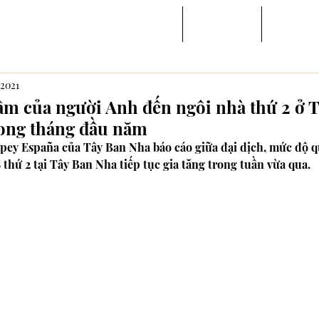
Trang chủ
Tin ngành
Di trú
 2021
âm của người Anh đến ngôi nhà thứ 2 ở 
rong tháng đầu năm
ey España của Tây Ban Nha báo cáo giữa đại dịch, mức độ q
thứ 2 tại Tây Ban Nha tiếp tục gia tăng trong tuần vừa qua.