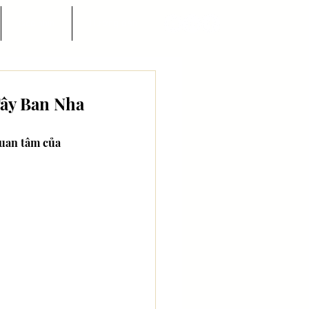
Góc nhìn
Hướng dẫn
Tây Ban Nha
uan tâm của 