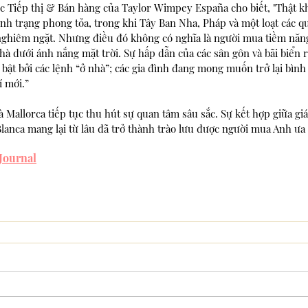
c Tiếp thị & Bán hàng của Taylor Wimpey España cho biết, "Thật k
nh trạng phong tỏa, trong khi Tây Ban Nha, Pháp và một loạt các q
nghiêm ngặt. Nhưng điều đó không có nghĩa là người mua tiềm nă
 dưới ánh nắng mặt trời. Sự hấp dẫn của các sân gôn và bãi biển r
ật bởi các lệnh “ở nhà”; các gia đình đang mong muốn trở lại bình
í mới.”
 Mallorca tiếp tục thu hút sự quan tâm sâu sắc. Sự kết hợp giữa giá
lanca mang lại từ lâu đã trở thành trào lưu được người mua Anh ưa
Journal