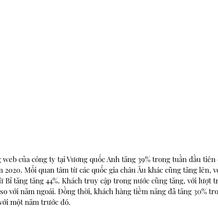
 web của công ty tại Vương quốc Anh tăng 39% trong tuần đầu tiên 
m 2020. Mối quan tâm từ các quốc gia châu Âu khác cũng tăng lên, v
ừ Bỉ tăng tăng 44%. Khách truy cập trong nước cũng tăng, với lượt 
so với năm ngoái. Đồng thời, khách hàng tiềm năng đã tăng 30% tro
với một năm trước đó.