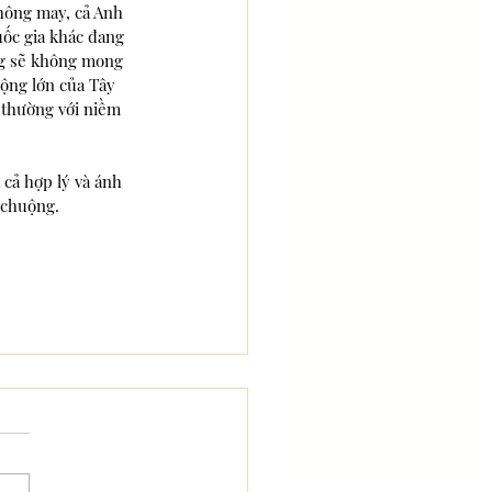
hông may, cả Anh 
uốc gia khác đang 
ng sẽ không mong 
ộng lớn của Tây 
 thường với niềm 
 cả hợp lý và ánh 
 chuộng.