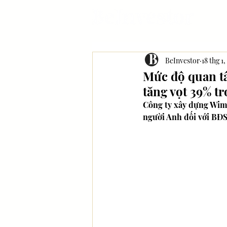
BeInvestor
18 thg 1,
Mức độ quan t
tăng vọt 39% t
Công ty xây dựng Wimp
người Anh đối với BĐS 