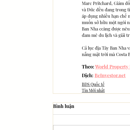
Marc Pritchard, Giám đố
và Đức đều đang trong tì
áp dụng nhiều hạn chế 
muốn sở hữu một ngôi nhà
Ban Nha ccàng được nêu b
đam mê du lịch và giải tr
Cả lục địa Tây Ban Nha và
nắng mặt trời mà Costa B
Theo: 
World Property 
Dịch: 
BeInvestor.net
BĐS Quốc tế
Tin Mới nhất
Bình luận