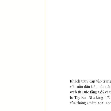
Khách truy cập vào trang
với tuần đầu tiên của nă
web từ Đức tăng 51% và t
từ Tây Ban Nha tăng 15% 
của tháng 1 năm 2021 so 