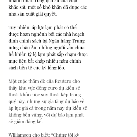
nhanh nhất trong lịch sử của cuộc 
khảo sát, một số khó khăn đã được các 
nhà sản xuất giải quyết.
Tuy nhiên, áp lực lạm phát có thể 
được hoan nghênh bởi các nhà hoạch 
định chính sách tại Ngân hàng Trung 
ương châu Âu, những người vẫn chưa 
hề khiến tỷ lệ lạm phát sắp chạm được 
mục tiêu bất chấp nhiều năm chính 
sách tiền tệ cực kỳ lỏng lẻo.
Một cuộc thăm dò của Reuters cho 
thấy khu vực đồng euro dự kiến sẽ 
thoát khỏi cuộc suy thoái kép trong 
quý này, nhưng sự gia tăng dự báo về 
áp lực giá cả trong năm nay dự kiến sẽ 
không bền vững, với dự báo lạm phát 
sẽ giảm đáng kể.
Williamson cho biết: “Chúng tôi kỳ 