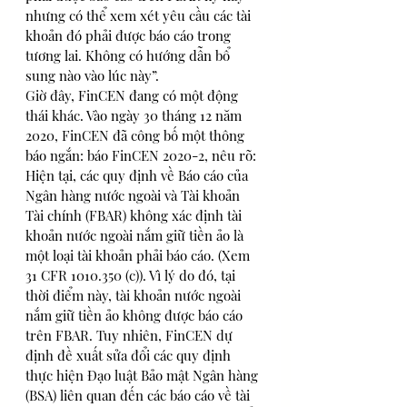
nhưng có thể xem xét yêu cầu các tài 
khoản đó phải được báo cáo trong 
tương lai. Không có hướng dẫn bổ 
sung nào vào lúc này”.
Giờ đây, FinCEN đang có một động 
thái khác. Vào ngày 30 tháng 12 năm 
2020, FinCEN đã công bố một thông 
báo ngắn: báo FinCEN 2020-2, nêu rõ:
Hiện tại, các quy định về Báo cáo của 
Ngân hàng nước ngoài và Tài khoản 
Tài chính (FBAR) không xác định tài 
khoản nước ngoài nắm giữ tiền ảo là 
một loại tài khoản phải báo cáo. (Xem 
31 CFR 1010.350 (c)). Vì lý do đó, tại 
thời điểm này, tài khoản nước ngoài 
nắm giữ tiền ảo không được báo cáo 
trên FBAR. Tuy nhiên, FinCEN dự 
định đề xuất sửa đổi các quy định 
thực hiện Đạo luật Bảo mật Ngân hàng 
(BSA) liên quan đến các báo cáo về tài 