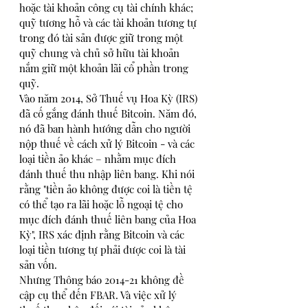
hoặc tài khoản công cụ tài chính khác; 
quỹ tương hỗ và các tài khoản tương tự 
trong đó tài sản được giữ trong một 
quỹ chung và chủ sở hữu tài khoản 
nắm giữ một khoản lãi cổ phần trong 
quỹ.
Vào năm 2014, Sở Thuế vụ Hoa Kỳ (IRS) 
đã cố gắng đánh thuế Bitcoin. Năm đó, 
nó đã ban hành hướng dẫn cho người 
nộp thuế về cách xử lý Bitcoin - và các 
loại tiền ảo khác – nhằm mục đích 
đánh thuế thu nhập liên bang. Khi nói 
rằng "tiền ảo không được coi là tiền tệ 
có thể tạo ra lãi hoặc lỗ ngoại tệ cho 
mục đích đánh thuế liên bang của Hoa 
Kỳ", IRS xác định rằng Bitcoin và các 
loại tiền tương tự phải được coi là tài 
sản vốn. 
Nhưng Thông báo 2014-21 không đề 
cập cụ thể đến FBAR. Và việc xử lý 