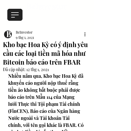
BeInvestor
9 thg 1, 2021
Kho bạc Hoa Kỳ có ý định yêu
cầu các loại tiền mã hóa như
Bitcoin báo cáo trên FBAR
Đã cập nhật:
12 thg 1, 2021
Nhiều năm qua, Kho bạc Hoa Kỳ đã 
khuyến cáo người nộp thuế rằng 
tiền ảo không bắt buộc phải được 
báo cáo trên Mẫu 114 của Mạng 
lưới Thực thi Tội phạm Tài chính 
(FinCEN), Báo cáo của Ngân hàng 
Nước ngoài và Tài khoản Tài 
chính, với tên gọi khác là FBAR. Có 