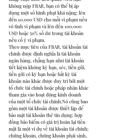
không nộp FBAR, bạn có thể bị áp 
dụng một số hình phạt khá nặng: lên 
đến 10.000 USD cho mỗi vi phạm nếu 
vô tình vi phạm và lên đến 100.000 
USD hoặc 50% số dư trong tài khoản 
nếu cố ý vi phạm.
Theo mục tiêu của FBAR, tài khoản tài 
chính được định nghĩa là tài khoản 
ngân hàng, chẳng hạn như tài khoản 
tiết kiệm không kỳ hạn, séc, tiền gửi, 
tiền gửi có kỳ hạn hoặc bất kỳ tài 
khoản nào khác được duy trì bởi một 
tổ chức tài chính hoặc pháp nhân khác 
tham gia vào hoạt động kinh doanh 
của một tổ chức tài chính.Nó cũng bao 
gồm một tài khoản được thiết lập để 
bảo mật tài khoản thẻ tín dụng; hợp 
đồng bảo hiểm có giá trị hoàn lại tiền 
mặt là một ví dụ về tài khoản tài chính; 
chứng khoán, chứng khoán phái sinh, 