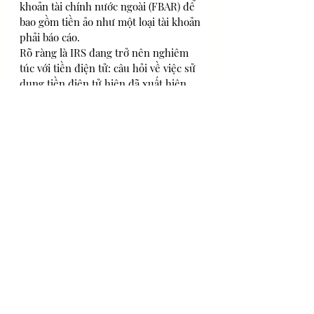
khoản tài chính nước ngoài (FBAR) để 
bao gồm tiền ảo như một loại tài khoản 
phải báo cáo.
Rõ ràng là IRS đang trở nên nghiêm 
túc với tiền điện tử: câu hỏi về việc sử 
dụng tiền điện tử hiện đã xuất hiện 
trên Biểu mẫu 1040.
Cho đến nay, cả Kho bạc và FinCEN 
đều không đưa ra bình luận gì thêm 
về thông báo, bao gồm bất kỳ dấu hiệu 
nào về thời điểm bắt đầu.
Nguồn: 
Forbes
Dịch: 
BeInvestor.net
Đầu tư - Kinh tế