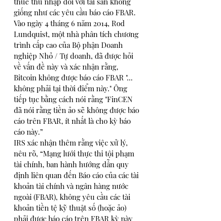
thuế thu nhập đối với tài sản không 
giống như các yêu cầu báo cáo FBAR.
Vào ngày 4 tháng 6 năm 2014, Rod 
Lundquist, một nhà phân tích chương 
trình cấp cao của Bộ phận Doanh 
nghiệp Nhỏ / Tự doanh, đã được hỏi 
về vấn đề này và xác nhận rằng, 
Bitcoin không được báo cáo FBAR "... 
không phải tại thời điểm này." Ông 
tiếp tục bằng cách nói rằng "FinCEN 
đã nói rằng tiền ảo sẽ không được báo 
cáo trên FBAR, ít nhất là cho kỳ báo 
cáo này.”
IRS xác nhận thêm rằng việc xử lý, 
nêu rõ, “Mạng lưới thực thi tội phạm 
tài chính, ban hành hướng dẫn quy 
định liên quan đến Báo cáo của các tài 
khoản tài chính và ngân hàng nước 
ngoài (FBAR), không yêu cầu các tài 
khoản tiền tệ kỹ thuật số (hoặc ảo) 
phải được báo cáo trên FBAR kỳ này 