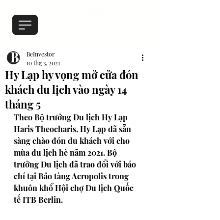
BeInvestor
10 thg 3, 2021
Hy Lạp hy vọng mở cửa đón
khách du lịch vào ngày 14
tháng 5
Theo Bộ trưởng Du lịch Hy Lạp 
Haris Theocharis, Hy Lạp đã sẵn 
sàng chào đón du khách với cho 
mùa du lịch hè năm 2021. Bộ 
trưởng Du lịch đã trao đổi với báo 
chí tại Bảo tàng Acropolis trong 
khuôn khổ Hội chợ Du lịch Quốc 
tế ITB Berlin. 