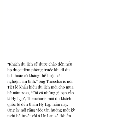
“Khách du lịch sẽ được chào đón nếu 
họ được tiêm phòng trước khi đi du 
lịch hoặc có kháng thể hoặc xét 
nghiệm âm tính,” ông Theocharis nói.
Tiết lộ khẩu hiệu du lịch mới cho mùa 
hè năm 2021, “Tất cả những gì bạn cần 
là Hy Lạp”, Theocharis mời du khách 
quốc tế đến thăm Hy Lạp năm nay. 
Ông ấy nói rằng việc tận hưởng một kỳ 
nghỉ hè tuyệt vời ở Hy Lạp sẽ “khiến 