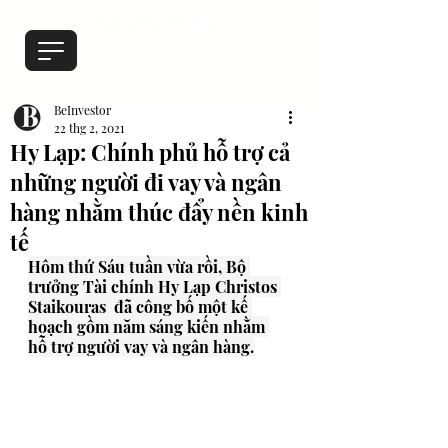
BeInvestor
22 thg 2, 2021
Hy Lạp: Chính phủ hỗ trợ cả
những người đi vay và ngân
hàng nhằm thúc đẩy nền kinh
tế
Hôm thứ Sáu tuần vừa rồi, Bộ 
trưởng Tài chính Hy Lạp Christos 
Staikouras  đã công bố một kế 
hoạch gồm năm sáng kiến nhằm 
hỗ trợ người vay và ngân hàng.