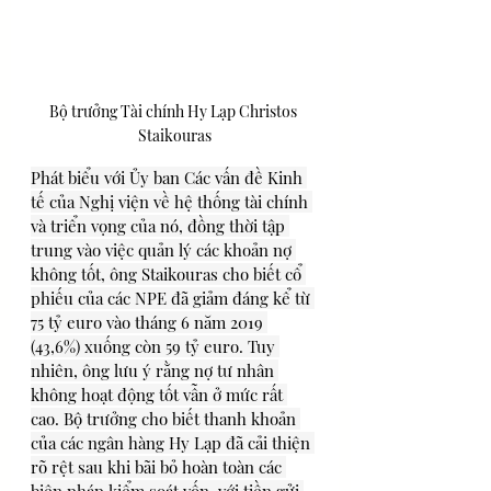
Bộ trưởng Tài chính Hy Lạp Christos 
Staikouras
Phát biểu với Ủy ban Các vấn đề Kinh 
tế của Nghị viện về hệ thống tài chính 
và triển vọng của nó, đồng thời tập 
trung vào việc quản lý các khoản nợ 
không tốt, ông Staikouras cho biết cổ 
phiếu của các NPE đã giảm đáng kể từ 
75 tỷ euro vào tháng 6 năm 2019 
(43,6%) xuống còn 59 tỷ euro. Tuy 
nhiên, ông lưu ý rằng nợ tư nhân 
không hoạt động tốt vẫn ở mức rất 
cao. Bộ trưởng cho biết thanh khoản 
của các ngân hàng Hy Lạp đã cải thiện 
rõ rệt sau khi bãi bỏ hoàn toàn các 