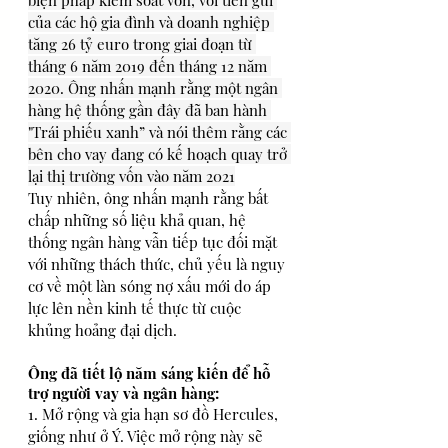
biện pháp kiểm soát vốn, với tiền gửi 
của các hộ gia đình và doanh nghiệp 
tăng 26 tỷ euro trong giai đoạn từ 
tháng 6 năm 2019 đến tháng 12 năm 
2020. Ông nhấn mạnh rằng một ngân 
hàng hệ thống gần đây đã ban hành 
"Trái phiếu xanh” và nói thêm rằng các 
bên cho vay đang có kế hoạch quay trở 
lại thị trường vốn vào năm 2021
Tuy nhiên, ông nhấn mạnh rằng bất 
chấp những số liệu khả quan, hệ 
thống ngân hàng vẫn tiếp tục đối mặt 
với những thách thức, chủ yếu là nguy 
cơ về một làn sóng nợ xấu mới do áp 
lực lên nền kinh tế thực từ cuộc 
khủng hoảng đại dịch.
Ông đã tiết lộ năm sáng kiến ​​để hỗ 
trợ người vay và ngân hàng: 
1. Mở rộng và gia hạn sơ đồ Hercules, 
giống như ở Ý. Việc mở rộng này sẽ 