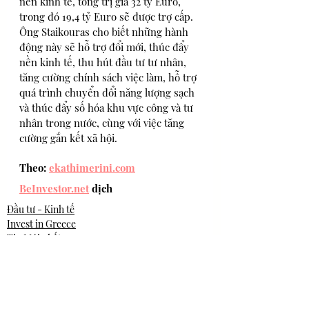
nền kinh tế, tổng trị giá 32 tỷ Euro, 
trong đó 19,4 tỷ Euro sẽ được trợ cấp. 
Ông Staikouras cho biết những hành 
động này sẽ hỗ trợ đổi mới, thúc đẩy 
nền kinh tế, thu hút đầu tư tư nhân, 
tăng cường chính sách việc làm, hỗ trợ 
quá trình chuyển đổi năng lượng sạch 
và thúc đẩy số hóa khu vực công và tư 
nhân trong nước, cùng với việc tăng 
cường gắn kết xã hội.
Theo: 
ekathimerini.com
BeInvestor.net
 dịch
Đầu tư - Kinh tế
Invest in Greece
Tin Mới nhất