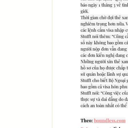
báo ngày 1 tháng 3 về tìn
giới. 
Thời gian chờ đợi thẻ xa
nghiêm trọng hơn nữa. Vi
các lệnh cấm visa nhập c
Stufft nói thêm: “Cũng c
số này không bao gồm cá
người nộp đơn vẫn đang t
các đơn kiến nghị đang 
Những người xin thẻ xan
hồ sơ của họ được chấp t
sứ quán hoặc lãnh sự quá
Stufft cho biết Bộ Ngoại
bao gồm cả visa hôn phu 
Stufft nói: “Công việc củ
thực sự và dai dẳng do đ
cách an toàn nhất có thể 
Theo: 
boundless.com