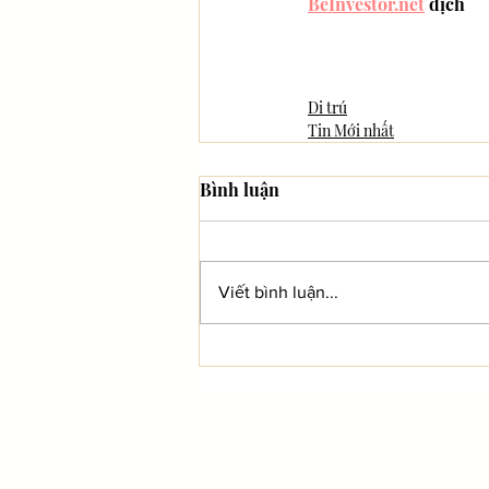
BeInvestor.net
 dịch
Di trú
Tin Mới nhất
Bình luận
Viết bình luận...