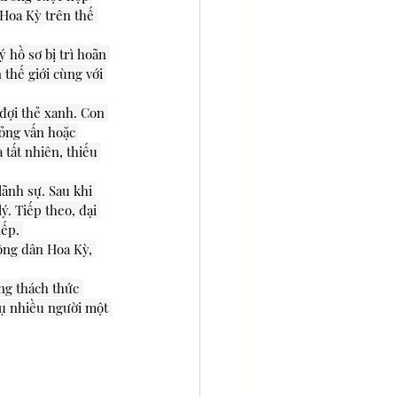
 Hoa Kỳ trên thế 
 hồ sơ bị trì hoãn 
thế giới cùng với 
đợi thẻ xanh. Con 
ỏng vấn hoặc 
 tất nhiên, thiếu 
ãnh sự. Sau khi 
. Tiếp theo, đại 
ếp. 
công dân Hoa Kỳ, 
ững thách thức 
vụ nhiều người một 