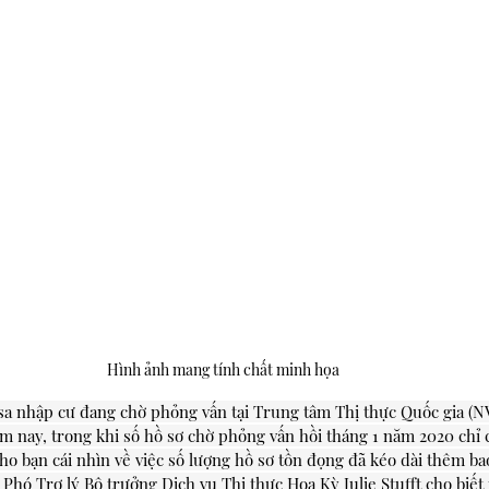
Hình ảnh mang tính chất minh họa
isa nhập cư đang chờ phỏng vấn tại Trung tâm Thị thực Quốc gia (NV
m nay, trong khi số hồ sơ chờ phỏng vấn hồi tháng 1 năm 2020 chỉ 
cho bạn cái nhìn về việc số lượng hồ sơ tồn đọng đã kéo dài thêm ba
 Phó Trợ lý Bộ trưởng Dịch vụ Thị thực Hoa Kỳ Julie Stufft cho biết