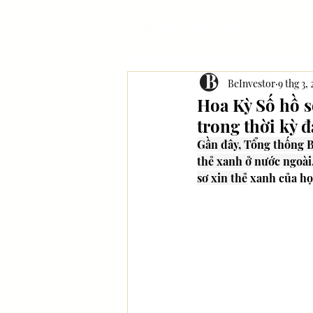
BeInvestor
9 thg 3,
Hoa Kỳ Số hồ s
trong thời kỳ đ
Gần đây, Tổng thống B
thẻ xanh ở nước ngoài
sơ xin thẻ
 xanh của họ