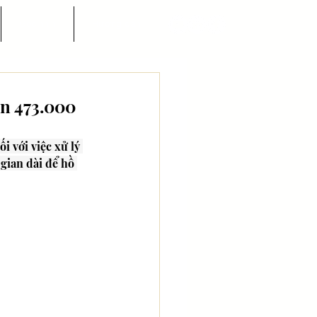
Góc nhìn
Hướng dẫn
ên 473.000
 với việc xử lý 
gian dài để hồ 