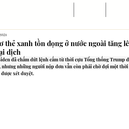
Trang chủ
Tin ngành
Di trú
 2021
ơ thẻ xanh tồn đọng ở nước ngoài tăng l
ại dịch
iden đã chấm dứt lệnh cấm từ thời cựu Tổng thống Trump đối
, nhưng những người nộp đơn vẫn còn phải chờ đợi một thời 
 được xét duyệt.