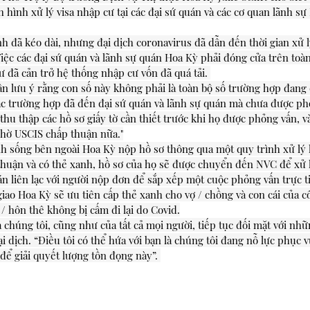
h hình xử lý visa nhập cư tại các đại sứ quán và các cơ quan lãnh sự
nh đã kéo dài, nhưng đại dịch coronavirus đã dẫn đến thời gian xử lý
ệc các đại sứ quán và lãnh sự quán Hoa Kỳ phải đóng cửa trên toàn 
ư đã cản trở hệ thống nhập cư vốn đã quá tải. 
ần lưu ý rằng con số này không phải là toàn bộ số trường hợp đang 
c trường hợp đã đến đại sứ quán và lãnh sự quán mà chưa được ph
hu thập các hồ sơ giấy tờ cần thiết trước khi họ được phỏng vấn, và
chờ USCIS chấp thuận nữa."
h sống bên ngoài Hoa Kỳ nộp hồ sơ thông qua một quy trình xử lý l
huận và có thẻ xanh, hồ sơ của họ sẽ được chuyển đến NVC để xử lý
n liên lạc với người nộp đơn để sắp xếp một cuộc phỏng vấn trực ti
 giao Hoa Kỳ sẽ ưu tiên cấp thẻ xanh cho vợ / chồng và con cái của 
/ hôn thê không bị cấm đi lại do Covid.
a chúng tôi, cũng như của tất cả mọi người, tiếp tục đối mặt với nh
ại dịch. “Điều tôi có thể hứa với bạn là chúng tôi đang nỗ lực phục 
để giải quyết lượng tồn đọng này”. 