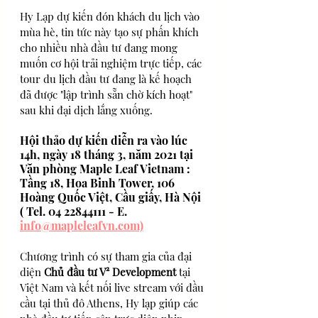
Hy Lạp dự kiến đón khách du lịch vào 
mùa hè, tin tức này tạo sự phấn khích 
cho nhiều nhà đầu tư đang mong 
muốn cơ hội trải nghiệm trực tiếp, các 
tour du lịch đầu tư đang là kế hoạch 
đã được "lập trình sẵn chờ kích hoạt" 
sau khi đại dịch lắng xuống. 
Hội thảo dự kiến diễn ra vào lúc 
14h, ngày 18 tháng 3, năm 2021 tại 
Văn phòng Maple Leaf Vietnam :
Tầng 18, Hoa Binh Tower, 106 
Hoàng Quốc Việt, Cầu giấy, Hà Nội 
( Tel. 04 22844111 - E. 
info@mapleleafvn.com)
Chương trình có sự tham gia của đại 
diện 
Chủ đầu tư V² Development 
tại 
Việt Nam và kết nối live stream với đầu 
cầu tại thủ đô Athens, Hy lạp giúp các 