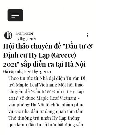
BeInvestor
15 thg 3, 2021
Hội thảo chuyên đề "Đầu tư &
Định cư Hy Lạp (Greece)
2021" sắp diễn ra tại Hà Nội
Đã cập nhật:
26 thg 3, 2021
Theo tin tức từ Nhà đại diện Tư vấn Di 
trú Maple Leaf Vietnam: Một hội thảo 
chuyên đề "Đầu tư & Định cư Hy Lạp 
2021" sẽ được Maple Leaf Vietnam - 
văn phòng Hà Nội tổ chức nhằm phục 
vụ các nhà đầu tư đang quan tâm tấm 
Thẻ thường trú nhân Hy Lạp thông 
qua kênh đầu tư sở hữu bất động sản. 