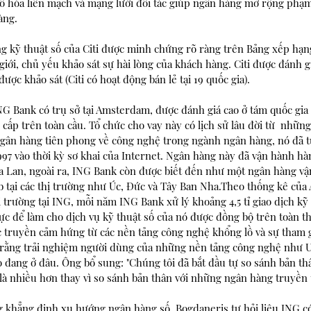
ố hóa liền mạch và mạng lưới đối tác giúp ngân hàng mở rộng phạm v
àng.
ng kỹ thuật số của Citi được minh chứng rõ ràng trên Bảng xếp hạng
ới, chủ yếu khảo sát sự hài lòng của khách hàng. Citi được đánh giá
ợc khảo sát (Citi có hoạt động bán lẻ tại 19 quốc gia).
G Bank có trụ sở tại Amsterdam, được đánh giá cao ở tám quốc gia
cấp trên toàn cầu. Tổ chức cho vay này có lịch sử lâu đời từ  nhữn
gân hàng tiên phong về công nghệ trong ngành ngân hàng, nó đã t
97 vào thời kỳ sơ khai của Internet. Ngân hàng này đã vận hành hà
a Lan, ngoài ra, ING Bank còn được biết đến như một ngân hàng vậ
 tại các thị trường như Úc, Đức và Tây Ban Nha.Theo thống kê của 
ị trường tại ING, mỗi năm ING Bank xử lý khoảng 4,5 tỉ giao dịch kỹ 
c để làm cho dịch vụ kỹ thuật số của nó được đồng bộ trên toàn th
c truyền cảm hứng từ các nền tảng công nghệ khổng lồ và sự tham 
a rằng trải nghiệm người dùng của những nền tảng công nghệ như 
 đang ở đâu. Ông bổ sung: "Chúng tôi đã bắt đầu tự so sánh bản th
là nhiều hơn thay vì so sánh bản thân với những ngân hàng truyền 
g khẳng định xu hướng ngân hàng số, Bogdaneris tự hỏi liệu ING có