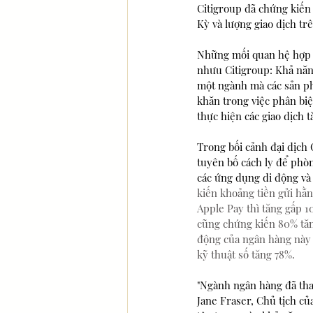
Citigroup đã chứng kiến
Kỳ và lượng giao dịch trê
Những mối quan hệ hợp t
nhưu Citigroup: Khả năng
một ngành mà các sản phẩ
khăn trong việc phân biệ
thực hiện các giao dịch 
Trong bối cảnh đại dịch 
tuyên bố cách ly để phò
các ứng dụng di động và 
kiến khoảng tiền gửi hằn
Apple Pay thì tăng gấp 1
cũng chứng kiến 80% tăn
động của ngân hàng này đ
kỹ thuật số tăng 78%. 
"Ngành ngân hàng đã thay
Jane Fraser, Chủ tịch củ