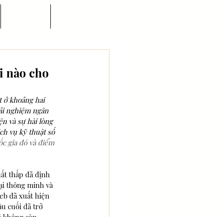
Góc nhìn
Hướng dẫn
i nào cho
t ở khoảng hai 
rải nghiệm ngân 
n và sự hài lòng 
ch vụ kỹ thuật số 
ốc gia đó và điểm 
ất thấp đã định 
ại thông minh và 
eb đã xuất hiện 
u cuối đã trở 