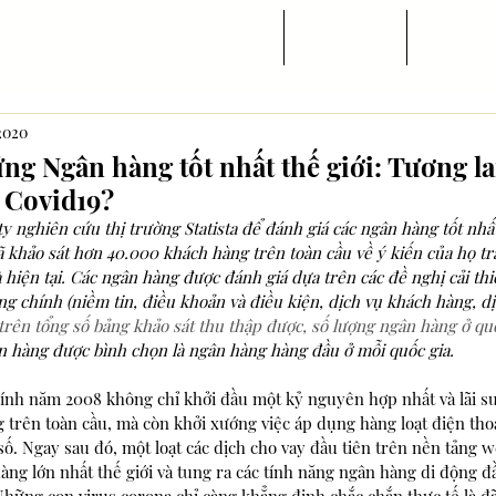
Trang chủ
Tin ngành
Di trú
 2020
g Ngân hàng tốt nhất thế giới: Tương la
 Covid19?
ty nghiên cứu thị trường Statista để đánh giá các ngân hàng tốt nhấ
đã khảo sát hơn 40.000 khách hàng trên toàn cầu về ý kiến của họ t
 hiện tại. Các ngân hàng được đánh giá dựa trên các đề nghị cải thiệ
 chính (niềm tin, điều khoản và điều kiện, dịch vụ khách hàng, dị
trên tổng số bảng khảo sát thu thập được, số lượng ngân hàng ở qu
ân hàng được bình chọn là ngân hàng hàng đầu ở mỗi quốc gia.
ính năm 2008 không chỉ khởi đầu một kỷ nguyên hợp nhất và lãi su
 trên toàn cầu, mà còn khởi xướng việc áp dụng hàng loạt điện tho
. Ngay sau đó, một loạt các dịch cho vay đầu tiên trên nền tảng w
àng lớn nhất thế giới và tung ra các tính năng ngân hàng di động đầ