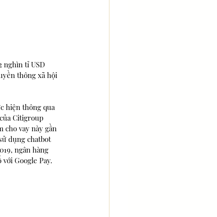
2 nghìn tỉ USD 
ruyền thông xã hội 
c hiện thông qua 
 của Citigroup 
m cho vay này gần 
sử dụng chatbot 
2019, ngân hàng 
ố với Google Pay.