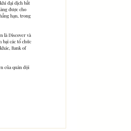
hi đại dịch bắt 
hàng được cho 
Chẳng hạn, trong 
 là Discover và 
 bại các tổ chức 
khác, Bank of 
n của quân đội 