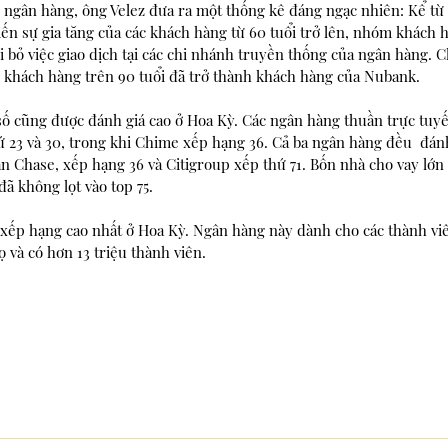
h ngân hàng, ông Velez đưa ra một thống kê đáng ngạc nhiên: Kể từ k
n ​​sự gia tăng của các khách hàng từ 60 tuổi trở lên, nhóm khách 
i bỏ việc giao dịch tại các chi nhánh truyền thống của ngân hàng. 
 khách hàng trên 90 tuổi đã trở thành khách hàng của Nubank.
ố cũng được đánh giá cao ở Hoa Kỳ. Các ngân hàng thuần trực tuyến
 23 và 30, trong khi Chime xếp hạng 36. Cả ba ngân hàng đều  đánh
 Chase, xếp hạng 36 và Citigroup xếp thứ 71. Bốn nhà cho vay lớn 
đã không lọt vào top 75.
xếp hạng cao nhất ở Hoa Kỳ. Ngân hàng này dành cho các thành viê
Hoa Kỳ và gia đình của họ và có hơn 13 triệu thành viên.	