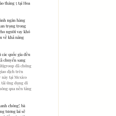
o tháng 5 tại Hoa 
gành ngân hàng 
uan trọng trong 
cho người vay khó 
ầu về khả năng 
ì các quốc gia đều 
đã chuyển sang 
itigroup đã chứng 
iao dịch trên  
y này tại Mexico 
tải ứng dụng di 
thông qua nền tảng 
anh chóng", bà 
g tương lai sẽ 