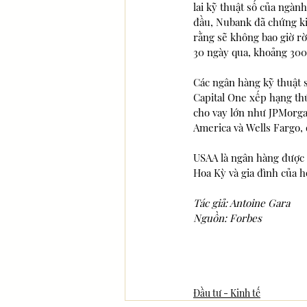
lai kỹ thuật số của ngàn
đầu, Nubank đã chứng kiế
rằng sẽ không bao giờ rờ
30 ngày qua, khoảng 300
Các ngân hàng kỹ thuật s
Capital One xếp hạng thứ
cho vay lớn như JPMorgan
America và Wells Fargo, 
USAA là ngân hàng được 
Tác giả: Antoine Gara
Nguồn: Forbes
Đầu tư - Kinh tế