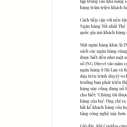
tập trung vào khả năng s
hàng trăm triệu khách h
Cách tiếp cận với nền tả
Ngân hàng Tốt nhất Thế gi
quốc gia mà khách hàng đư
Một ngân hàng khác là IN
sách các ngân hàng cùng 
được biết đến như một n
số ING Direct vào năm 19
ngân hàng ở Hà Lan và B
dựa trên trình duyệt web
trưởng ban phát triển th
hàng này cũng đang nỗ lự
cho biết: "Chúng tôi đượ
hàng của họ". Ông chỉ r
bất kể khách hàng của họ
tảng công nghệ này hơn 
Giờ đây, khi Covid19 càn