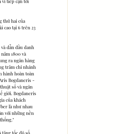
i tiếp cận tới 
 thứ hai của 
 cao tại 6 trên 23 
  và dẫn đầu danh 
g năm 1800 và 
ung ra ngân hàng 
ng trăm chi nhánh 
n hành hoàn toàn 
Aris Bogdaneris - 
thuật số và ngân 
ế giới. Bogdaneris 
gia của khách 
Uber là như nhau 
ân với những nền 
thống."
 tăng tốc độ số 