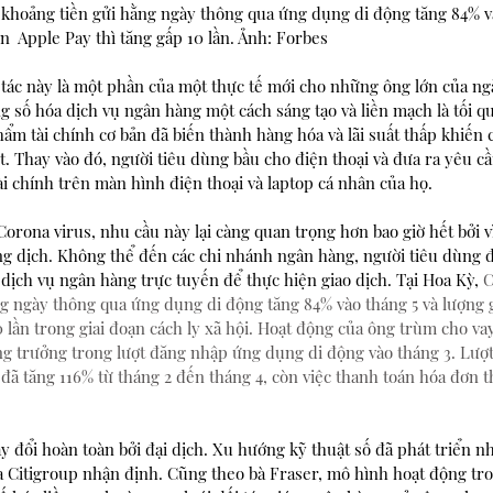
 khoảng tiền gửi hằng ngày thông qua ứng dụng di động tăng 84% và
n  Apple Pay thì tăng gấp 10 lần. Ảnh: Forbes
ác này là một phần của một thực tế mới cho những ông lớn của n
 số hóa dịch vụ ngân hàng một cách sáng tạo và liền mạch là tối q
m tài chính cơ bản đã biến thành hàng hóa và lãi suất thấp khiến 
t. Thay vào đó, người tiêu dùng bầu cho điện thoại và đưa ra yêu c
tài chính trên màn hình điện thoại và laptop cá nhân của họ.
Corona virus, nhu cầu này lại càng quan trọng hơn bao giờ hết bởi v
ng dịch. Không thể đến các chi nhánh ngân hàng, người tiêu dùng 
dịch vụ ngân hàng trực tuyến để thực hiện giao dịch. Tại Hoa Kỳ, 
C
g ngày thông qua ứng dụng di động tăng 84% vào tháng 5 và lượng g
0 lần trong giai đoạn cách ly xã hội. Hoạt động của ông trùm cho va
g trưởng trong lượt đăng nhập ứng dụng di động vào tháng 3. Lượt 
ã tăng 116% từ tháng 2 đến tháng 4, còn việc thanh toán hóa đơn 
 đổi hoàn toàn bởi đại dịch. Xu hướng kỹ thuật số đã phát triển nh
a Citigroup nhận định. Cũng theo bà Fraser, mô hình hoạt động tron