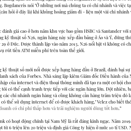
. Bogdaneris nói "Ở những nơi mà chúng ta có chi nhánh và việc t
(câu hỏi ở đây là) khi khủng hoảng giảm đi - liệu một vài chi nhánh
 đánh giá cao ở hơn năm khu vực bao gồm HSBC và Santander với 
ng kỹ thuật số N26, ngân hàng này xếp đầu bảng ở Áo và Ý, đứng thứ
 29 ở Đức. Được thành lập vào năm 2013, N26 nổi bật vì không có c
vụ rút tiền ATM miễn phí trên toàn thế giới.
 kỹ thuật số mới nổi được xếp hạng hàng đầu ở Brazil, đánh bại sự
danh sách của Forbes. Nhà sáng lập kiêm Giám đốc Điều hành của 
nhập của internet và điện thoại thông minh đã tạo ra một cơ hội ch
g tôi có thể cạnh tranh trực tiếp với các ngân hàng lớn. Đột nhiên, 
ng các chi nhánh ngân hàng và cũng không cần hàng trăm triệu đô l
 có thể sử dụng internet để có được khách hàng," Velez cho biết th
oanh có chi phí thấp hơn và trải nghiệm người dùng tốt hơn
.”
nk có hoạt động chính tại Nam Mỹ là rất đáng kinh ngạc. Năm 2019,
 từ 6 triệu lên 20 triệu và định giá Công ty hiện ở mức 10 tỉ USD.