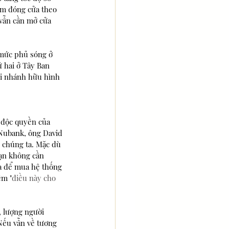
ạm đóng cửa theo 
 vẫn cần mở cửa 
mức phủ sóng ở 
 hai ở Tây Ban 
hi nhánh hữu hình 
 độc quyền của 
Nubank, ông David 
o chúng ta. Mặc dù 
bạn không cần 
a để mua hệ thống 
êm "
điều này cho 
 lượng người 
 Nếu vẫn về tương 