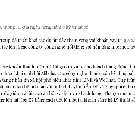
s, tương lai của ngân hàng nằm ở kỹ thuật số. 
roup đã triển khai các dự án đầy tham vọng với khoản vay trị giá 2,
 tác lớn là các công ty công nghệ nổi tiếng với nền tảng internet, t
 các khoản thanh toán mà Citigroup xử lý cho khách hàng được thự
án được khai sinh bởi Alibaba. Các công nghệ thanh toán kỹ thuật số
n tảng nhắn tin xã hội phổ biến khác như LINE và WeChat. Ông trù
ố mối quan hệ hợp tác với fintech Paytm ở Ấn Độ và Singapore, họ 
để giúp trả lời các câu hỏi về dịch vụ khách hàng. Tháng 11 năm 
g lớn tại Hoa Kỳ bằng cách tiết lộ một tài khoản vãng lai kỹ thuật s