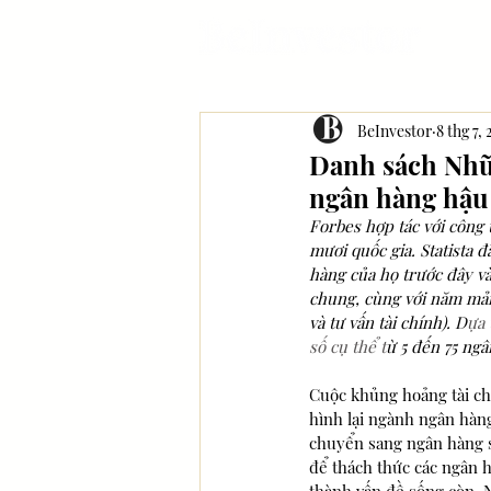
BeInvestor
8 thg 7,
Danh sách Nhữn
ngân hàng hậu
Forbes hợp tác với công 
mươi quốc gia. Statista 
hàng của họ trước đây và
chung, cùng với năm mảng
và tư vấn tài chính). D
ựa 
số cụ thể t
ừ 5 đến 75 ng
Cuộc khủng hoảng tài ch
hình lại ngành ngân hàng
chuyển sang ngân hàng số
để thách thức các ngân h