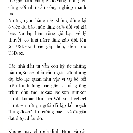
thế giới kim loại quý do vàng thống trị, 
cùng với nhu cầu công nghiệp mạnh 
mẽ.
Nhưng ngân hàng này không dừng lại 
ở việc dự báo mức tăng 60% đối với giá 
bạc. Nó lập luận rằng giá bạc, về lý 
thuyết, có khả năng tăng gấp đôi, lên 
50 USD/oz hoặc gấp bốn, đến 100 
USD/oz.
Các nhà đầu tư vẫn còn ký ức những 
năm 1980 sẽ phải cảnh giác với những 
dự báo lạc quan như vậy vì vụ bê bối 
trên thị trường bạc gây ra bởi 3 ông 
trùm dầu mỏ Texas: Nelson Bunker 
Hunt, Lamar Hunt và William Herbert 
Hunt – những người đã lập kế hoạch 
“lũng đoạn” thị trường bạc – và đã gần 
đạt được điều đó.
Không may cho gia đình Hunt và các 