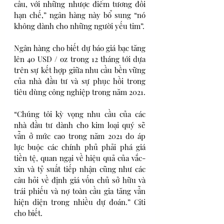
cầu, với những nhược điểm tương đối 
hạn chế,” ngân hàng này bổ sung “nó 
không dành cho những người yếu tim”.
Ngân hàng cho biết dự báo giá bạc tăng 
lên 40 USD / oz trong 12 tháng tới dựa 
trên sự kết hợp giữa nhu cầu bền vững 
của nhà đầu tư và sự phục hồi trong 
tiêu dùng công nghiệp trong năm 2021.
“Chúng tôi kỳ vọng nhu cầu của các 
nhà đầu tư dành cho kim loại quý sẽ 
vẫn ở mức cao trong năm 2021 do áp 
lực buộc các chính phủ phải phá giá 
tiền tệ, quan ngại về hiệu quả của vắc-
xin và tỷ suất tiếp nhận cũng như các 
câu hỏi về định giá vốn chủ sở hữu và 
trái phiếu và nợ toàn cầu gia tăng vẫn 
hiện diện trong nhiều dự đoán.” Citi 
cho biết.