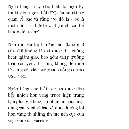
Ngân hàng  này cho biết đội ngũ kỹ 
thuật viên ngoại hối (FX) của họ rất lạc 
quan về bạc và rằng “50 đô la / oz là 
một mức rất thực tế và thậm chí có thể 
là 100 đô la / oz”.
Nếu dự báo thị trường bull (tăng giá) 
của Citi không lấn át được thị trường 
bear (giảm giá), bao gồm tăng trưởng 
toàn cầu yếu, thì cũng không đến nỗi 
tệ cùng với việc bạc giảm xuống còn 20 
USD / oz.
Ngân hàng cho biết bạc tạo được đòn 
bẩy nhiều hơn vàng trước hiện trạng 
lạm phát gia tăng, sự phục hồi của hoạt 
động sản xuất và bạc sẽ được hưởng lợi 
hơn vàng từ những tin tức tích cực của 
việc sản xuất vaccine. 