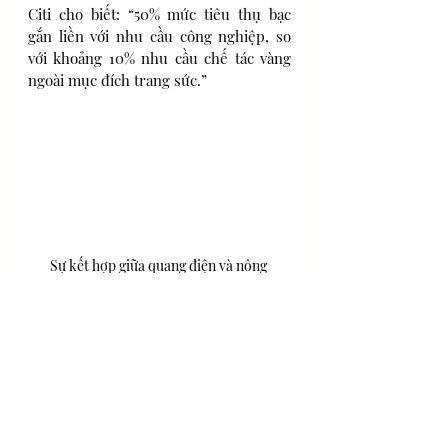
Citi cho biết: “50% mức tiêu thụ bạc 
gắn liền với nhu cầu công nghiệp, so 
với khoảng 10% nhu cầu chế tác vàng 
ngoài mục đích trang sức.”
Sự kết hợp giữa quang điện và nông 
nghiệp giàu bạc ở huyện An Long, tỉnh 
Quý Châu, Trung Quốc
Citi cũng cho rằng việc Joe Biden đắc 
cử tổng thống sẽ thúc đẩy bạc tăng giá 
mạnh hơn vàng vì kế hoạch gia tăng 
chi tiêu cho cơ sở hạ tầng thuộc các 
lĩnh vực như quang điện (điện mặt 