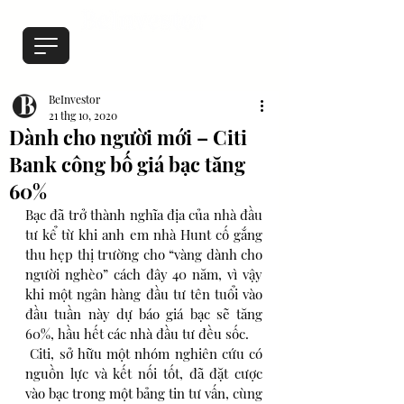
BeInvestor
21 thg 10, 2020
Dành cho người mới – Citi
Bank công bố giá bạc tăng
60%
Bạc đã trở thành nghĩa địa của nhà đầu 
tư kể từ khi anh em nhà Hunt cố gắng 
thu hẹp thị trường cho “vàng dành cho 
người nghèo” cách đây 40 năm, vì vậy 
khi một ngân hàng đầu tư tên tuổi vào 
đầu tuần này dự báo giá bạc sẽ tăng 
60%, hầu hết các nhà đầu tư đều sốc.
Citi, sở hữu một nhóm nghiên cứu có 
nguồn lực và kết nối tốt, đã đặt cược 
vào bạc trong một bảng tin tư vấn, cùng 