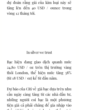
dự đoán rằng giá của kim loại này sẽ 
tăng lên đến 40 USD / ounce trong 
vòng 12 tháng tới. 
In silver we trust
Bạc hiện đang giao dịch quanh mức 
24,80 USD / oz trên thị trường vàng 
thỏi London, thể hiện mức tăng 38% 
(từ 18 USD / oz) kể từ đầu năm.
Dự báo của Citi về giá bạc dựa trên nhu 
cầu ngày càng tăng từ các nhà đầu tư, 
những người coi bạc là một phương 
tiện giá cả phải chăng để gia nhập vào 