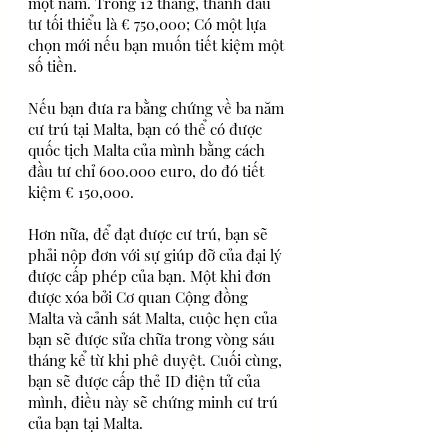
một năm. Trong 12 tháng, thanh đầu 
tư tối thiểu là € 750,000; Có một lựa 
chọn mới nếu bạn muốn tiết kiệm một 
số tiền.
Nếu bạn đưa ra bằng chứng về ba năm 
cư trú tại Malta, bạn có thể có được 
quốc tịch Malta của mình bằng cách 
đầu tư chỉ 600.000 euro, do đó tiết 
kiệm € 150,000.
Hơn nữa, để đạt được cư trú, bạn sẽ 
phải nộp đơn với sự giúp đỡ của đại lý 
được cấp phép của bạn. Một khi đơn 
được xóa bởi Cơ quan Cộng đồng 
Malta và cảnh sát Malta, cuộc hẹn của 
bạn sẽ được sửa chữa trong vòng sáu 
tháng kể từ khi phê duyệt. Cuối cùng, 
bạn sẽ được cấp thẻ ID điện tử của 
mình, điều này sẽ chứng minh cư trú 
của bạn tại Malta. 