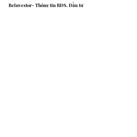
BeInvestor- Thông tin BĐS, Đầu tư 
& Định cư
Di trú
Định cư Malta - Tham khảo
Bài đăng gần đây
Xem tất cả