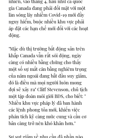
nhiên, vào tháng 4, hầu như cả quốc 
gia Canada đang phải đối mặt với một 
làn sóng lây nhiễm Covid-19 mới đầy 
nguy hiểm, buộc nhiều khu vực phải 
áp đặt các hạn chế mới đối với các hoạt 
động.
"Mặc dù thị trường bất động sản trên 
khắp Canada vẫn rất sôi động, ngày 
càng có nhiều bằng chứng cho thấy 
một số sự mất cân bằng nghiêm trọng 
của năm ngoái đang bắt đầu suy giảm, 
đó là điều mà mọi người luôn mong 
đợi sẽ xảy ra" Cliff Stevenson, chủ tịch 
một tập đoàn môi giới BĐS, cho biết: " 
Nhiều khu vực pháp lý đã ban hành 
các lệnh phong tỏa mới, khiến việc 
phân tích kỹ càng mức cung và cầu cơ 
bản càng trở nên khó khăn hơn." 
Sự sụt giảm về nhu cầu đã phần nào 