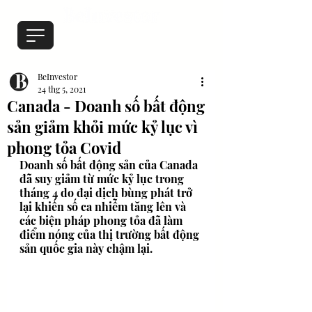
BeInvestor
24 thg 5, 2021
Canada - Doanh số bất động
sản giảm khỏi mức kỷ lục vì
phong tỏa Covid
Doanh số bất động sản của Canada 
đã suy giảm từ mức kỷ lục trong 
tháng 4 do đại dịch bùng phát trở 
lại khiến số ca nhiễm tăng lên và 
các biện pháp phong tỏa đã làm 
điểm nóng của thị trường bất động 
sản quốc gia này chậm lại.