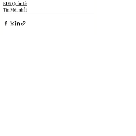
BĐS Quốc tế
Tin Mới nhất
Bài đăng gần đây
Xem tất cả