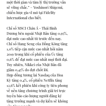
một thời gian và tâm lý thị trường vẫn 
sẽ vững chắc.” – Yoshinori Shigemi, 
chiến lược gia vĩ mô tại Fidelity 
International cho biết. 
Chỉ số MSCI Châu Á - Thái Bình 
Dương bên ngoài Nhật Bản tăng 0,95%, 
đạt mức cao nhất từ trước đến nay. 
Chỉ số Hang Seng của Hồng Kông tăng 
1,0% tiếp cận mức cao nhất hồi năm 
2019 trong khi cổ phiếu của Úc tăng 
0,6% để đạt mức cao nhất mọi thời đại. 
Tuy nhiên, Nikkei của Nhật Bản đã 
giảm 0,45% do đợt chốt lời. 
Hợp đồng tương lai Nasdaq của Hoa 
Kỳ tăng 0,4%, cổ phiếu Netflix tăng 
12,6% kết phiên khi công ty tiên phong 
về nền tảng chương trình giải trí trực 
tuyến báo cáo lượng người đăng ký 
tăng trưởng mạnh và dự kiến sẽ không 