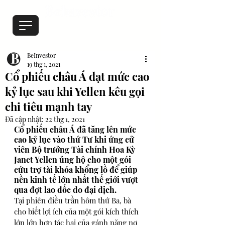
BeInvestor
19 thg 1, 2021
Cổ phiếu châu Á đạt mức cao
kỷ lục sau khi Yellen kêu gọi
chi tiêu mạnh tay
Đã cập nhật:
22 thg 1, 2021
Cổ phiếu châu Á đã tăng lên mức 
cao kỷ lục vào thứ Tư khi ứng cử 
viên Bộ trưởng Tài chính Hoa Kỳ 
Janet Yellen ủng hộ cho một gói 
cứu trợ tài khóa khổng lồ để giúp 
nền kinh tế lớn nhất thế giới vượt 
qua đợt lao dốc do đại dịch.
Tại phiên điều trần hôm thứ Ba, bà 
cho biết lợi ích của một gói kích thích 
lớn lớn hơn tác hại của gánh nặng nợ 