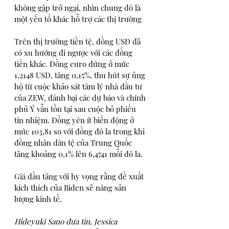
không gặp trở ngại, nhìn chung đó là 
một yếu tố khác hỗ trợ các thị trường 
Trên thị trường tiền tệ, đồng USD đã 
có xu hướng đi ngược với các đồng 
tiền khác. Đồng euro đứng ở mức 
1,2148 USD, tăng 0,15%, thu hút sự ủng 
hộ từ cuộc khảo sát tâm lý nhà đầu tư 
của ZEW, đánh bại các dự báo và chính 
phủ Ý vẫn tồn tại sau cuộc bỏ phiếu 
tín nhiệm. Đồng yên ít biến động ở 
mức 103,81 so với đồng đô la trong khi 
đồng nhân dân tệ của Trung Quốc 
tăng khoảng 0,1% lên 6,4741 mỗi đô la.
Giá dầu tăng với hy vọng rằng đề xuất 
kích thích của Biden sẽ nâng sản 
lượng kinh tế.
Hideyuki Sano đưa tin, Jessica 