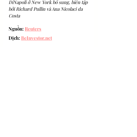
DiNapoli ở New York bổ sung, biên tập 
bởi Richard Pullin và Ana Nicolaci da 
Costa
Nguồn: 
Reuters
Dịch: 
BeInvestor.net
Đầu tư - Kinh tế
Tin Mới nhất
Bài đăng gần đây
Xem tất cả