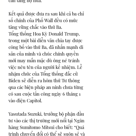
cần tăng nợ nữa. 
Kết quả được đưa ra sau khi cả ba chỉ 
số chính của Phố Wall đều có mức 
tăng vững chắc vào thứ Ba.
Tổng thống Hoa Kỳ Donald Trump, 
trong một bài diễn văn chia tay được 
công bố vào thứ Ba, đã nhấn mạnh di 
sản của mình và chúc chính quyền 
mới may mắn mặc dù ông né tránh 
việc nêu tên của người kế nhiệm. Lễ 
nhậm chức của Tổng thống đắc cử 
Biden sẽ diễn ra hôm thứ Tư thông 
qua các biện pháp an ninh chưa từng 
có sau cuộc tấn công ngày 6 tháng 1 
vào điện Capitol.
Yasutada Suzuki, trưởng bộ phận đầu 
tư vào các thị trường mới nổi tại Ngân 
hàng Sumitomo Mitsui cho biết: “Quá 
trình chuyển đổi có thể sẽ suôn sẻ và 