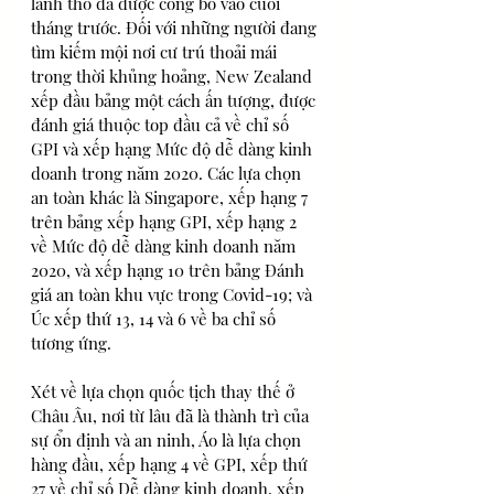
lãnh thổ đã được công bố vào cuối 
tháng trước. Đối với những người đang 
tìm kiếm mội nơi cư trú thoải mái 
trong thời khủng hoảng, New Zealand 
xếp đầu bảng một cách ấn tượng, được 
đánh giá thuộc top đầu cả về chỉ số 
GPI và xếp hạng Mức độ dễ dàng kinh 
doanh trong năm 2020. Các lựa chọn 
an toàn khác là Singapore, xếp hạng 7 
trên bảng xếp hạng GPI, xếp hạng 2 
về Mức độ dễ dàng kinh doanh năm 
2020, và xếp hạng 10 trên bảng Đánh 
giá an toàn khu vực trong Covid-19; và 
Úc xếp thứ 13, 14 và 6 về ba chỉ số 
tương ứng.
Xét về lựa chọn quốc tịch thay thế ở 
Châu Âu, nơi từ lâu đã là thành trì của 
sự ổn định và an ninh, Áo là lựa chọn 
hàng đầu, xếp hạng 4 về GPI, xếp thứ 
27 về chỉ số Dễ dàng kinh doanh, xếp 