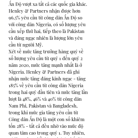
Ấn Độ vượt xa tất cả các quốc gia khác. 
Henley & Partners nhận được hơn 
96,5% yêu cầu từ công dân Ấn Độ so 
với công dân Nigeria, có số lượng yêu 
cầu xếp thứ hai, tiếp theo là Pakistan 
và đáng ngạc nhiên là lượng lớn yêu 
cầu từ người Mỹ. 
Xét về mức tăng trưởng hàng quý về 
số lượng yêu cầu từ quý 1 đến quý 2 
năm 2020, mức tăng mạnh nhất là ở 
Nigeria. Henley & Partners đã ghi 
nhận mức tăng đáng kinh ngạc - tăng 
185% về yêu cầu từ công dân Nigeria 
trong hai quý đầu tiên và mức tăng lần 
lượt là 48%, 46% và 40% từ công dân 
Nam Phi, Pakistan và Bangladesh, 
trong khi mức gia tăng yêu cầu từ 
Công dân Ấn Độ là một con số khiêm 
tốn 28% - tất cả đều nhờ vào mức độ 
quan tâm cao trong quý 1. Tuy nhiên, 