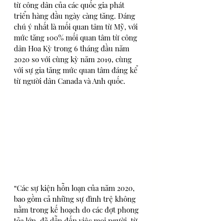
từ công dân của các quốc gia phát 
triển hàng đầu ngày càng tăng. Đáng 
chú ý nhất là mối quan tâm từ Mỹ, với 
mức tăng 100% mối quan tâm từ công 
dân Hoa Kỳ trong 6 tháng đầu năm 
2020 so với cùng kỳ năm 2019, cùng 
với sự gia tăng mức quan tâm đáng kể 
từ người dân Canada và Anh quốc.
“Các sự kiện hỗn loạn của năm 2020, 
bao gồm cả những sự đình trệ không 
nằm trong kế hoạch do các đợt phong 
tỏa lớn, đã dẫn đến việc mọi người, từ 