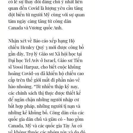
có lẽ sự thay đổi đáng chú ý nhất liên 
quan đến Covid là lượng yêu cầu tăng 
đột biến từ người Mỹ cùng với sự quan 
tâm ngày càng tăng từ công dân 
Canada và Vương quốc Anh.
Nhận xét về Báo cáo xếp hạng Hộ 
chiếu Henley Quý 3 mới được công bố 
gần đây, Trợ lý Giáo sư Xã hội học tại 
Đại học Tel Aviv ở Israel, Giáo sư Tiến 
sĩ Yossi Harpaz, cho biết cuộc khủng 
hoảng Covid-19 đã khiến hộ chiếu cao 
cấp trên thế giới mất đi phần nào vẻ 
hào nhoáng. “Từ nhiều thập kỷ nay, 
các chính sách thị thực được thiết kế 
để ngăn chặn những người nhập cư 
bất hợp pháp, những người tị nạn và 
những kẻ khủng bố. Công dân của các 
quốc gia dân chủ và giàu có - bao gồm 
Canada, Mỹ và các quốc gia Tây Âu có 
vẻ không thuộc các nhóm này và do đó 