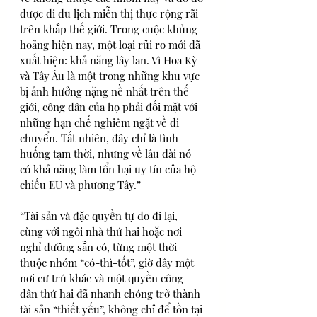
được đi du lịch miễn thị thực rộng rãi 
trên khắp thế giới. Trong cuộc khủng 
hoảng hiện nay, một loại rủi ro mới đã 
xuất hiện: khả năng lây lan. Vì Hoa Kỳ 
và Tây Âu là một trong những khu vực 
bị ảnh hưởng nặng nề nhất trên thế 
giới, công dân của họ phải đối mặt với 
những hạn chế nghiêm ngặt về di 
chuyển. Tất nhiên, đây chỉ là tình 
huống tạm thời, nhưng về lâu dài nó 
có khả năng làm tổn hại uy tín của hộ 
chiếu EU và phương Tây.”
“Tài sản và đặc quyền tự do đi lại, 
cùng với ngôi nhà thứ hai hoặc nơi 
nghỉ dưỡng sẵn có, từng một thời 
thuộc nhóm “có-thì-tốt”, giờ đây một 
nơi cư trú khác và một quyền công 
dân thứ hai đã nhanh chóng trở thành 
tài sản “thiết yếu”, không chỉ để tồn tại 