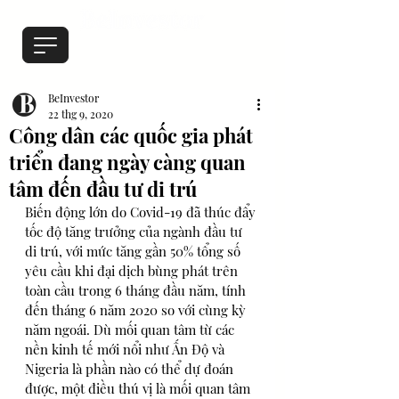
BeInvestor
22 thg 9, 2020
Công dân các quốc gia phát
triển đang ngày càng quan
tâm đến đầu tư di trú
Biến động lớn do Covid-19 đã thúc đẩy 
tốc độ tăng trưởng của ngành đầu tư 
di trú, với mức tăng gần 50% tổng số 
yêu cầu khi đại dịch bùng phát trên 
toàn cầu trong 6 tháng đầu năm, tính 
đến tháng 6 năm 2020 so với cùng kỳ 
năm ngoái. Dù mối quan tâm từ các 
nền kinh tế mới nổi như Ấn Độ và 
Nigeria là phần nào có thể dự đoán 
được, một điều thú vị là mối quan tâm 