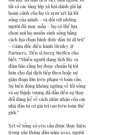
tất cả các tầng lớp xã hội đánh giá lại 
hoàn cảnh của họ và xem xét lại lối 
sống của mình – và đối với những 
người đủ may mắn – họ có thể lựa 
chọn nơi họ muốn sinh sống bằng 
cách lựa chọn hình thức đầu tư di trú” 
– Giám đốc điều hành Henley & 
Partners, Tiến sĩ Juerg Steffen cho 
biết: “Nhiều người đang tích lũy và 
đảm bảo rằng họ được chuẩn bị tốt 
hơn cho đại dịch tiếp theo hoặc sự 
gián đoạn lớn trên phạm vi toàn cầu. 
Sự biến động không ngừng về lối sống 
và sự thịnh vượng đã dẫn đến sự thay 
đổi đáng kể về cách nhìn nhận của các 
nhà đầu tư có giá trị cao trên toàn thế 
giới.”
Xét về tổng số yêu cầu được thực hiện 
trong sáu tháng đầu năm 2020, người 