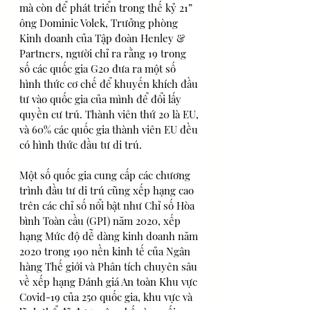
mà còn để phát triển trong thế kỷ 21” 
ông Dominic Volek, Trưởng phòng 
Kinh doanh của Tập đoàn Henley & 
Partners, người chỉ ra rằng 19 trong 
số các quốc gia G20 đưa ra một số 
hình thức cơ chế để khuyến khích đầu 
tư vào quốc gia của mình để đổi lấy 
quyền cư trú. Thành viên thứ 20 là EU, 
và 60% các quốc gia thành viên EU đều 
có hình thức đầu tư di trú.
Một số quốc gia cung cấp các chương 
trình đầu tư di trú cũng xếp hạng cao 
trên các chỉ số nổi bật như Chỉ số Hòa 
bình Toàn cầu (GPI) năm 2020, xếp 
hạng Mức độ dễ dàng kinh doanh năm 
2020 trong 190 nền kinh tế của Ngân 
hàng Thế giới và Phân tích chuyên sâu 
về xếp hạng Đánh giá An toàn Khu vực 
Covid-19 của 250 quốc gia, khu vực và 