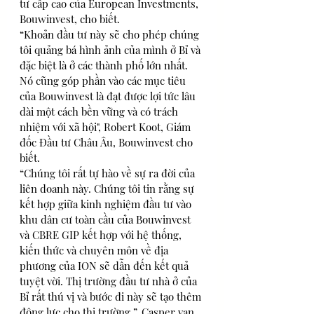
tư cấp cao của European Investments, 
Bouwinvest, cho biết.
“Khoản đầu tư này sẽ cho phép chúng 
tôi quảng bá hình ảnh của mình ở Bỉ và 
đặc biệt là ở các thành phố lớn nhất. 
Nó cũng góp phần vào các mục tiêu 
của Bouwinvest là đạt được lợi tức lâu 
dài một cách bền vững và có trách 
nhiệm với xã hội", Robert Koot, Giám 
đốc Đầu tư Châu Âu, Bouwinvest cho 
biết.
“Chúng tôi rất tự hào về sự ra đời của 
liên doanh này. Chúng tôi tin rằng sự 
kết hợp giữa kinh nghiệm đầu tư vào 
khu dân cư toàn cầu của Bouwinvest 
và CBRE GIP kết hợp với hệ thống, 
kiến thức và chuyên môn về địa 
phương của ION sẽ dẫn đến kết quả 
tuyệt vời. Thị trường đầu tư nhà ở của 
Bỉ rất thú vị và bước đi này sẽ tạo thêm 
động lực cho thị trường ”, Casper van 