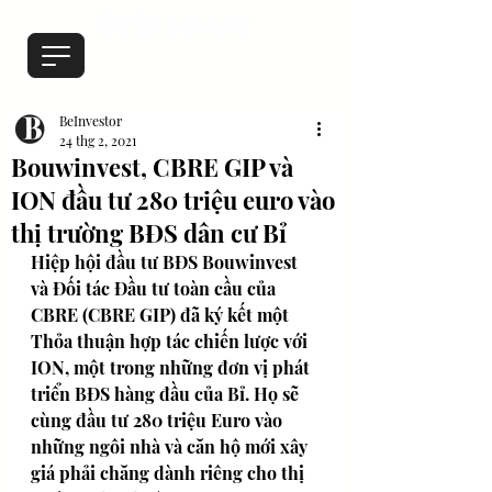
BeInvestor
24 thg 2, 2021
Bouwinvest, CBRE GIP và
ION đầu tư 280 triệu euro vào
thị trường BĐS dân cư Bỉ
Hiệp hội đầu tư BĐS Bouwinvest 
và Đối tác Đầu tư toàn cầu của 
CBRE (CBRE GIP) đã ký kết một 
Thỏa thuận hợp tác chiến lược với 
ION, một trong những đơn vị phát 
triển BĐS hàng đầu của Bỉ. Họ sẽ 
cùng đầu tư 280 triệu Euro vào 
những ngôi nhà và căn hộ mới xây 
giá phải chăng dành riêng cho thị 