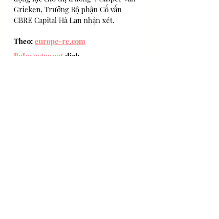
Grieken, Trưởng Bộ phận Cố vấn 
CBRE Capital Hà Lan nhận xét. 
Theo: 
europe-re.com
BeInvestor.net
 dịch
BĐS Quốc tế
Tin Mới nhất
Bài đăng gần đây
Xem tất cả