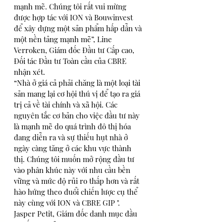
mạnh mẽ. Chúng tôi rất vui mừng 
được hợp tác với ION và Bouwinvest 
để xây dựng một sản phẩm hấp dẫn và 
một nền tảng mạnh mẽ”, Line 
Verroken, Giám đốc Đầu tư Cấp cao, 
Đối tác Đầu tư Toàn cầu của CBRE 
nhận xét.
“Nhà ở giá cả phải chăng là một loại tài 
sản mang lại cơ hội thú vị để tạo ra giá 
trị cả về tài chính và xã hội. Các 
nguyên tắc cơ bản cho việc đầu tư này 
là mạnh mẽ do quá trình đô thị hóa 
đang diễn ra và sự thiếu hụt nhà ở 
ngày càng tăng ở các khu vực thành 
thị. Chúng tôi muốn mở rộng đầu tư 
vào phân khúc này với nhu cầu bền 
vững và mức độ rủi ro thấp hơn và rất 
hào hứng theo đuổi chiến lược cụ thể 
này cùng với ION và CBRE GIP ". 
Jasper Petit, Giám đốc danh mục đầu 