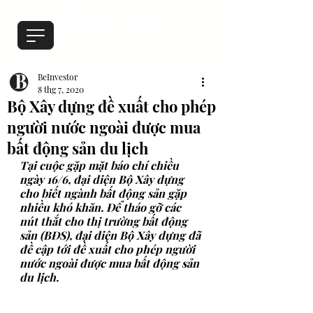
BeInvestor
8 thg 7, 2020
Bộ Xây dựng đề xuất cho phép
người nước ngoài được mua
bất động sản du lịch
Tại cuộc gặp mặt báo chí chiều 
ngày 16/6, đại diện Bộ Xây dựng 
cho biết ngành bất động sản gặp 
nhiều khó khăn. Để tháo gỡ các 
nút thắt cho thị trường bất động 
sản (BĐS), đại diện Bộ Xây dựng đã 
đề cập tới đề xuất cho phép người 
nước ngoài được mua bất động sản 
du lịch.