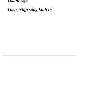
Thanh Ngà
Theo: Nhịp sống kinh tế
Bài đăng gần đây
Xem tất cả