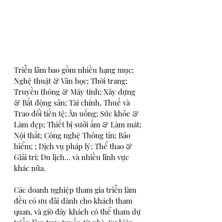
Triễn lãm bao gồm nhiều hạng mục: 
Nghệ thuật & Văn học; Thời trang; 
Truyền thông & Máy tính; Xây dựng 
& Bất động sản; Tài chính, Thuế và 
Trao đổi tiền tệ; Ăn uống; Sức khỏe & 
Làm đẹp; Thiết bị sưởi ấm & Làm mát; 
Nội thất; Công nghệ Thông tin; Bảo 
hiểm; ; Dịch vụ pháp lý; Thể thao & 
Giải trí; Du lịch… và nhiều lĩnh vực 
khác nữa.
Các doanh nghiệp tham gia triễn làm 
đều có ưu đãi dành cho khách tham 
quan, và giờ đây khách có thể tham dự 