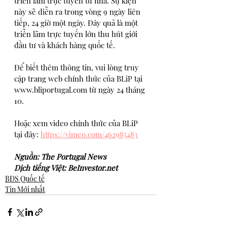
triễn lãm trực tuyến từ nhà. Sự kiện 
này sẽ diễn ra trong vòng 9 ngày liên 
tiếp, 24 giờ một ngày. Đây quả là một 
triễn lãm trực tuyến lớn thu hút giới 
đầu tư và khách hàng quốc tế. 
Để biết thêm thông tin, vui lòng truy 
cập trang web chính thức của BLiP tại 
www.bliportugal.com từ ngày 24 tháng 
10.
Hoặc xem video chính thức của BLiP 
tại đây: 
https://vimeo.com/462985483
Nguồn: The Portugal News
Dịch tiếng Việt: BeInvestor.net
BĐS Quốc tế
Tin Mới nhất