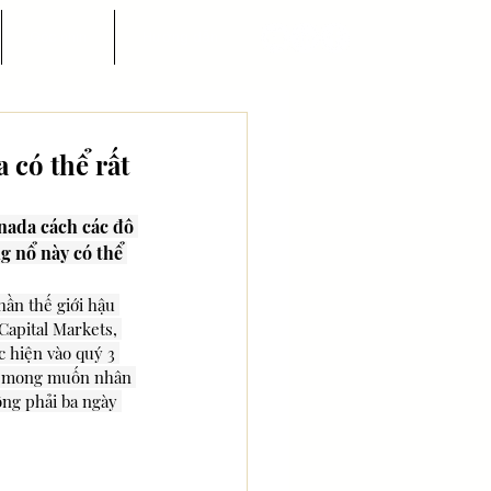
Góc nhìn
Hướng dẫn
 có thể rất
nada cách các đô 
g nổ này có thể 
hần thế giới hậu 
Capital Markets, 
 hiện vào quý 3 
hà mong muốn nhân 
ông phải ba ngày 