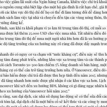
cho việc giảm lãi suất của Ngân hàng Canada, khiến việc chi trả khoả
 nguồn cung nhà biệt lập cho một hộ gia đình là rất hạn chế, giá 
ới các khu vực đô thị chỉ để họ có thể đi làm tương đối dễ dàng hơ
hính sách làm việc tại nhà và chuyển đến tận các vùng nông thôn, th
trưởng đáng kể.
bình, sau khi ra khỏi phạm vi 50 km từ trung tâm đô thị, cứ mỗi 10 
mua được lợi thêm 25.000 USD cho việc mua nhà. Tất nhiên điều đó 
khu trung tâm đô thị để mua một ngôi nhà lớn hơn đã là xu hướng p
ốc độ tăng trưởng của xu hướng này rõ ràng đã được đẩy mạnh trong
nhanh đó có nguy cơ va chạm với “mức kháng cự”, điều này sẽ thu 
rung tâm đang phát triển, những khu vực xa trung tâm và các thành p
 xôi cách Toronto 50-300 km chiếm 5% tổng doanh số bán hàng, một 
kháng cự có thể cản trở tăng trưởng hơn nữa. Ở Vancouver, điều đó c
hí bảo hiểm được chi trả đã được thu hẹp tính đến năm 2017, nhưng
r đã tăng nhanh hơn mức được ghi nhận ở các khu vực xa hơn. Lịch
ancouver khi xét đến xu hướng BĐS, không có gì đáng ngạc nhiên k
 theo xu hướng của Vancouver hồi năm 2017.”
n rằng, sau đại dịch, các nhà sử dụng lao động sẽ có thể sửa đổi cá
Nói tóm lại, đại dịch chỉ là một biến cố sẽ kết thúc và các công ty m
à mặc dù một số nhà sử dụng lao động có thể tạm thời có một số chín