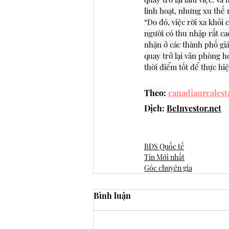
linh hoạt, nhưng xu thế 
“Do đó, việc rời xa khỏi 
người có thu nhập rất ca
nhận ở các thành phố gi
quay trở lại văn phòng ho
thời điểm tốt để thực hi
Theo: 
canadianrealest
Dịch: 
BeInvestor.net
BĐS Quốc tế
Tin Mới nhất
Góc chuyên gia
Bình luận