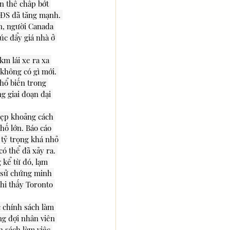
n thế chấp bớt 
BĐS đã tăng mạnh. 
n, người Canada 
úc đẩy giá nhà ở 
km lái xe ra xa 
không có gì mới. 
hổ biến trong 
 giai đoạn đại 
hẹp khoảng cách 
hố lớn. Báo cáo 
tỷ trọng khá nhỏ 
ó thể đã xảy ra. 
 kể từ đó, lạm 
 sử chứng minh 
hi thấy Toronto 
c chính sách làm 
ong đợi nhân viên 
h sách làm việc 