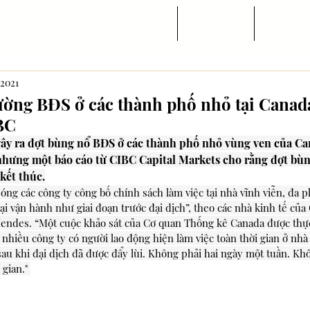
Trang chủ
Tin ngành
Di trú
 2021
ường BĐS ở các thành phố nhỏ tại Canada
BC
ây ra đợt bùng nổ BĐS ở các thành phố nhỏ vùng ven của Ca
 nhưng một báo cáo từ CIBC Capital Markets cho rằng đợt bùn
kết thúc.
sóng các công ty công bố chính sách làm việc tại nhà vĩnh viễn, đa p
lại vận hành như giai đoạn trước đại dịch”, theo các nhà kinh tế của 
endes. “Một cuộc khảo sát của Cơ quan Thống kê Canada được thực
 nhiều công ty có người lao động hiện làm việc toàn thời gian ở n
sau khi đại dịch đã được đẩy lùi. Không phải hai ngày một tuần. Kh
gian." 