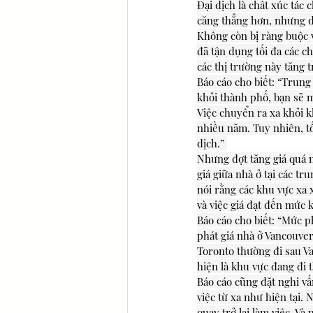
Đại dịch là chất xúc tác 
căng thẳng hơn, nhưng do
Không còn bị ràng buộc v
đã tận dụng tối đa các c
các thị trường này tăng 
Báo cáo cho biết: “Trung 
khỏi thành phố, bạn sẽ 
Việc chuyển ra xa khỏi 
nhiều năm. Tuy nhiên, t
dịch.” 
Nhưng đợt tăng giá quá 
giá giữa nhà ở tại các t
nói rằng các khu vực xa
và việc giá đạt đến mức 
Báo cáo cho biết: “Mức p
phát giá nhà ở Vancouve
Toronto thường đi sau V
hiện là khu vực đang đi
Báo cáo cũng đặt nghi vấ
việc từ xa như hiện tại. 
quay trở lại làm việc. V