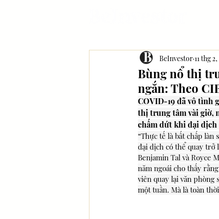
BeInvestor
11 thg 2,
Bùng nổ thị tr
ngắn: Theo CI
COVID-19 đã vô tình g
thị trung tâm vài giờ,
chấm dứt khi đại dịch 
“Thực tế là bất chấp làn 
đại dịch có thể quay trở 
Benjamin Tal và Royce M
năm ngoái cho thấy rằng
viên quay lại văn phòng 
một tuần. Mà là toàn thời 