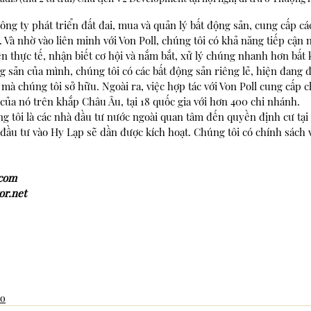
ng ty phát triển đất đai, mua và quản lý bất động sản, cung cấp cá
. Và nhờ vào liên minh với Von Poll, chúng tôi có khả năng tiếp cận
ên thực tế, nhận biết cơ hội và nắm bắt, xử lý chúng nhanh hơn bất k
sản của mình, chúng tôi có các bất động sản riêng lẻ, hiện đang 
 mà chúng tôi sở hữu. Ngoài ra, việc hợp tác với Von Poll cung cấp c
ủa nó trên khắp Châu Âu, tại 18 quốc gia với hơn 400 chi nhánh. 
 tôi là các nhà đầu tư nước ngoài quan tâm đến quyền định cư tại
ầu tư vào Hy Lạp sẽ dần được kích hoạt. Chúng tôi có chính sách v
.com
or.net
ảo