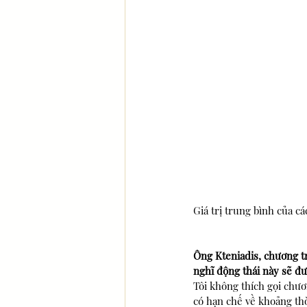
Giá trị trung bình của c
Ông Kteniadis, chương tr
nghĩ động thái này sẽ đ
Tôi không thích gọi chươn
có hạn chế về khoảng thờ