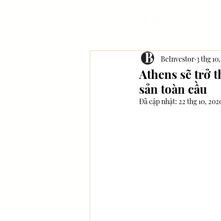
BeInvestor
3 thg 10
Athens sẽ trở 
sản toàn cầu
Đã cập nhật:
22 thg 10, 202