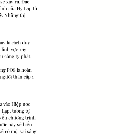
sẽ xảy ra. Đặc 
rình của Hy Lạp từ 
ỳ. Những thị 
ày là cách duy 
 lĩnh vực xây 
u công ty phát 
ụng POS là hoàn 
người thân cấp 1 
a vào Hiệp ước 
 Lạp, tương tự 
 Nếu chương trình 
ước này sẽ biến 
ẽ có một vài sáng 