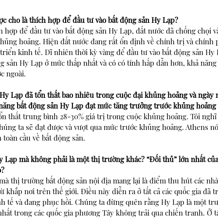
ợc cho là thích hợp để đầu tư vào bất động sản Hy Lạp?
ch hợp để đầu tư vào bất động sản Hy Lạp, đất nước đã chống chọi 
hủng hoảng. Hiện đất nước đang rất ổn định về chính trị và chính 
triển kinh tế. Dĩ nhiên thời kỳ vàng để đầu tư vào bất động sản Hy L
ng sản Hy Lạp ở mức thấp nhất và có có tính hấp dẫn hơn, khả năng 
c ngoài.
 Hy Lạp đã tổn thất bao nhiêu trong cuộc đại khủng hoảng và ngày 
hả năng bất động sản Hy Lạp đạt mức tăng trưởng trước khủng hoản
n thất trung bình 28-30% giá trị trong cuộc khủng hoảng. Tôi nghĩ 
húng ta sẽ đạt được và vượt qua mức trước khủng hoảng. Athens nó
 toàn cầu về bất động sản.
y Lạp mà không phải là một thị trường khác? “Đối thủ” lớn nhất của 
ọ?
 thị trường bất động sản nội địa mang lại là điểm thu hút các nhà
 khắp nơi trên thế giới. Điều này diễn ra ở tất cả các quốc gia đã tr
nh tế và đang phục hồi. Chúng ta đừng quên rằng Hy Lạp là một tr
hất trong các quốc gia phương Tây không trải qua chiến tranh. Ở tấ