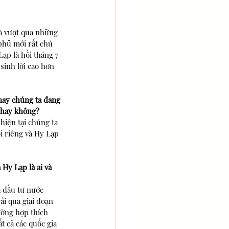
và vượt qua những 
phủ mới rất chú 
ạp là hồi tháng 7 
sinh lời cao hơn 
nay chúng ta đang 
g hay không?
hiện tại chúng ta 
i riêng và Hy Lạp 
Hy Lạp là ai và 
 đầu tư nước 
ải qua giai đoạn 
ường hợp thích 
t cả các quốc gia 