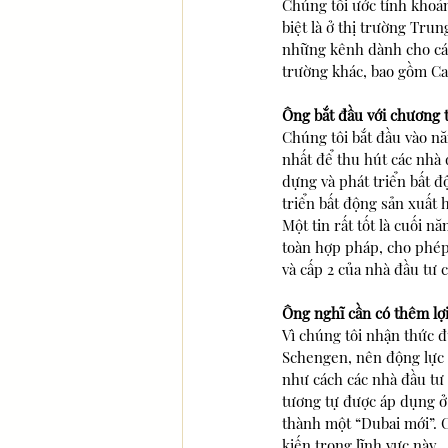
Chúng tôi ước tính khoản
biệt là ở thị trường Tru
những kênh dành cho các
trường khác, bao gồm Ca
Ông bắt đầu với chương 
Chúng tôi bắt đầu vào nă
nhất để thu hút các nhà 
dựng và phát triển bất đ
triển bất động sản xuất 
Một tin rất tốt là cuối 
toàn hợp pháp, cho phép 
và cấp 2 của nhà đầu tư 
Ông nghĩ cần có thêm lợi
Vì chúng tôi nhận thức đ
Schengen, nên động lực l
như cách các nhà đầu tư 
tương tự được áp dụng ở 
thành một “Dubai mới”. C
kiến trong lĩnh vực này.