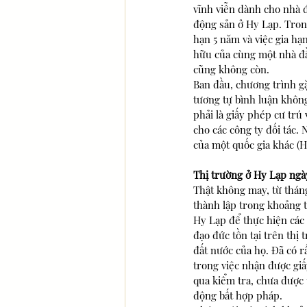
vĩnh viễn dành cho nhà đ
động sản ở Hy Lạp. Trong
hạn 5 năm và việc gia hạ
hữu của cùng một nhà đầ
cũng không còn.
Ban đầu, chương trình gặ
tương tự bình luận khôn
phải là giấy phép cư trú 
cho các công ty đối tác.
của một quốc gia khác (H
Thị trường ở Hy Lạp ngà
Thật không may, từ thán
thành lập trong khoảng t
Hy Lạp để thực hiện các 
đạo đức tồn tại trên thị
đất nước của họ. Đã có r
trong việc nhận được giấ
qua kiểm tra, chưa được 
động bất hợp pháp. 