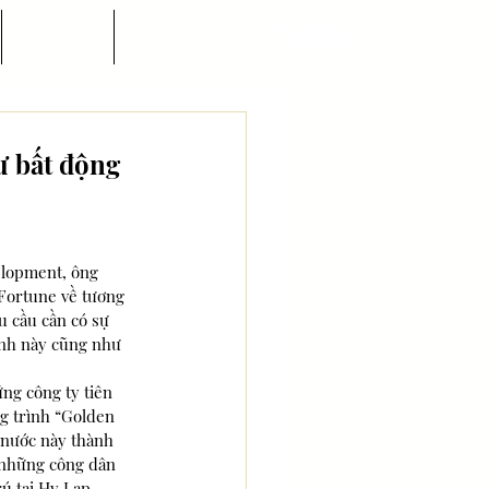
Góc nhìn
Hướng dẫn
ư bất động
elopment, ông 
í Fortune về tương 
u cầu cần có sự 
ành này cũng như 
ng công ty tiên 
g trình “Golden 
 nước này thành 
 những công dân 
ú tại Hy Lạp.