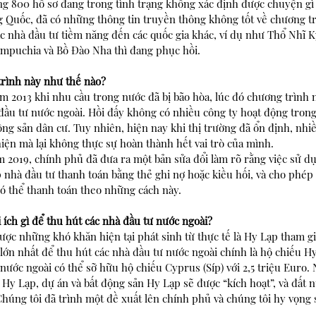
g 800 hồ sơ đang trong tình trạng không xác định được chuyện gì 
ng Quốc, đã có những thông tin truyền thông không tốt về chương t
 nhà đầu tư tiềm năng đến các quốc gia khác, ví dụ như Thổ Nhĩ K
mpuchia và Bồ Đào Nha thì đang phục hồi. 
trình này như thế nào?
m 2013 khi nhu cầu trong nước đã bị bão hòa, lúc đó chương trình n
đầu tư nước ngoài. Hồi đấy không có nhiều công ty hoạt động trong
ộng sản dân cư. Tuy nhiên, hiện nay khi thị trường đã ổn định, nhiề
hiện mà lại không thực sự hoàn thành hết vai trò của mình.
năm 2019, chính phủ đã đưa ra một bản sửa đổi làm rõ rằng việc sử d
nhà đầu tư thanh toán bằng thẻ ghi nợ hoặc kiều hối, và cho phép 
có thể thanh toán theo những cách này. 
 ích gì để thu hút các nhà đầu tư nước ngoài?
ược những khó khăn hiện tại phát sinh từ thực tế là Hy Lạp tham gi
ớn nhất để thu hút các nhà đầu tư nước ngoài chính là hộ chiếu Hy
nước ngoài có thể sỡ hữu hộ chiếu Cyprus (Síp) với 2,5 triệu Euro.
Hy Lạp, dự án và bất động sản Hy Lạp sẽ được “kích hoạt”, và đất n
húng tôi đã trình một đề xuất lên chính phủ và chúng tôi hy vọng s