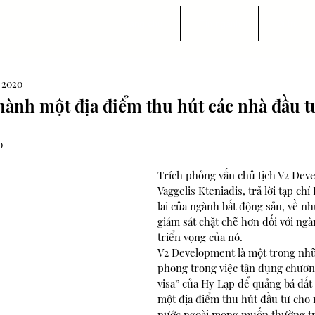
Trang chủ
Tin ngành
Di trú
, 2020
thành một địa điểm thu hút các nhà đầu t
0
Trích phỏng vấn chủ tịch V2 Dev
Vaggelis Kteniadis, trả lời tạp ch
lai của ngành bất động sản, về nh
giám sát chặt chẽ hơn đối với ng
triển vọng của nó. 
V2 Development là một trong nhữ
phong trong việc tận dụng chươn
visa” của Hy Lạp để quảng bá đất
một địa điểm thu hút đầu tư cho
nước ngoài mong muốn thường tr