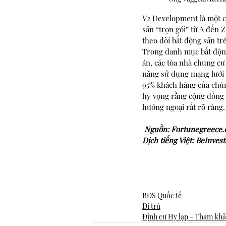
V2 Development là một cô
sản “trọn gói” từ A đến Z
theo dõi bất động sản tr
Trong danh mục bất động 
án, các tòa nhà chung cư
năng sử dụng mạng lưới c
95% khách hàng của chúng
hy vọng rằng cộng đồng đ
hướng ngoại rất rõ ràng.
Nguồn: Fortunegreece
Dịch tiếng Việt: BeInvest
BĐS Quốc tế
Di trú
Định cư Hy lạp - Tham kh