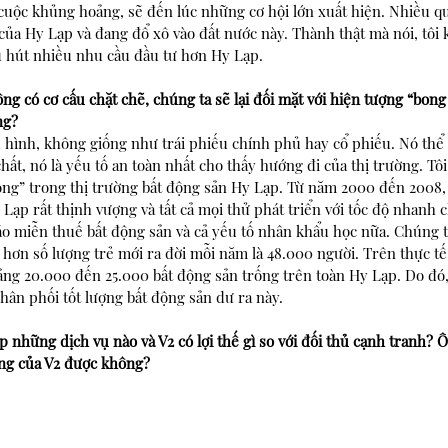
cuộc khủng hoảng, sẽ đến lúc những cơ hội lớn xuất hiện. Nhiều qu
ủa Hy Lạp và đang đổ xô vào đất nước này. Thành thật mà nói, tôi 
u hút nhiều nhu cầu đầu tư hơn Hy Lạp.
g có cơ cấu chặt chẽ, chúng ta sẽ lại đối mặt với hiện tượng “bong
ng?
 hình, không giống như trái phiếu chính phủ hay cổ phiếu. Nó thể
hất, nó là yếu tố an toàn nhất cho thấy hướng đi của thị trường. Tô
óng” trong thị trường bất động sản Hy Lạp. Từ năm 2000 đến 2008, 
Lạp rất thịnh vượng và tất cả mọi thử phát triển với tốc độ nhanh 
o miễn thuế bất động sản và cả yếu tố nhân khẩu học nữa. Chúng t
o hơn số lượng trẻ mới ra đời mỗi năm là 48.000 người. Trên thực tế
ảng 20.000 đến 25.000 bất động sản trống trên toàn Hy Lạp. Do đó,
ân phối tốt lượng bất động sản dư ra này. 
những dịch vụ nào và V2 có lợi thế gì so với đối thủ cạnh tranh? Ô
ng của V2 được không?