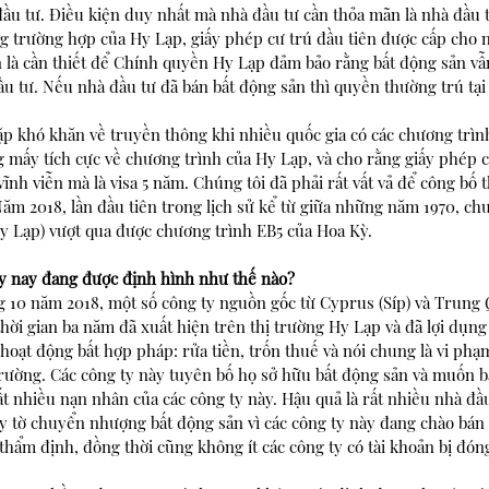
ầu tư. Điều kiện duy nhất mà nhà đầu tư cần thỏa mãn là nhà đầu t
 trường hợp của Hy Lạp, giấy phép cư trú đầu tiên được cấp cho n
n là cần thiết để Chính quyền Hy Lạp đảm bảo rằng bất động sản vẫ
u tư. Nếu nhà đầu tư đã bán bất động sản thì quyền thường trú tại
p khó khăn về truyền thông khi nhiều quốc gia có các chương trình
g mấy tích cực về chương trình của Hy Lạp, và cho rằng giấy phép 
vĩnh viễn mà là visa 5 năm. Chúng tôi đã phải rất vất vả để công bố 
 Năm 2018, lần đầu tiên trong lịch sử kể từ giữa những năm 1970, chư
y Lạp) vượt qua được chương trình EB5 của Hoa Kỳ. 
y nay đang được định hình như thế nào?
g 10 năm 2018, một số công ty nguồn gốc từ Cyprus (Síp) và Trung 
hời gian ba năm đã xuất hiện trên thị trường Hy Lạp và đã lợi dụng
hoạt động bất hợp pháp: rửa tiền, trốn thuế và nói chung là vi phạ
 trường. Các công ty này tuyên bố họ sở hữu bất động sản và muốn 
ất nhiều nạn nhân của các công ty này. Hậu quả là rất nhiều nhà đầ
y tờ chuyển nhượng bất động sản vì các công ty này đang chào bán
thẩm định, đồng thời cũng không ít các công ty có tài khoản bị đón