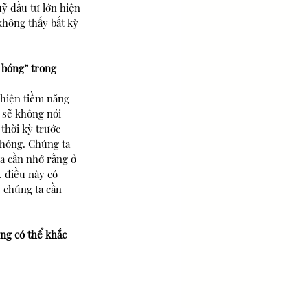
ỹ đầu tư lớn hiện 
không thấy bất kỳ 
 bóng” trong 
 hiện tiềm năng 
i sẽ không nói 
thời kỳ trước 
chóng. Chúng ta 
a cần nhớ rằng ở 
, điều này có 
 chúng ta cần 
ng có thể khắc 