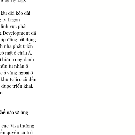
lâu đời kéo dài 
g ty Ergon 
lĩnh vực phát 
V2 Development đã 
hợp đồng bất động 
h nhà phát triển 
có mặt ở châu Á, 
sở hữu trong danh 
hữu tư nhân ở 
ạc ở vùng ngoại ô 
khu Faliro cũ đến 
được triển khai. 
o.
thế nào và ông 
 cực. Visa thường 
đến quyền cư trú 