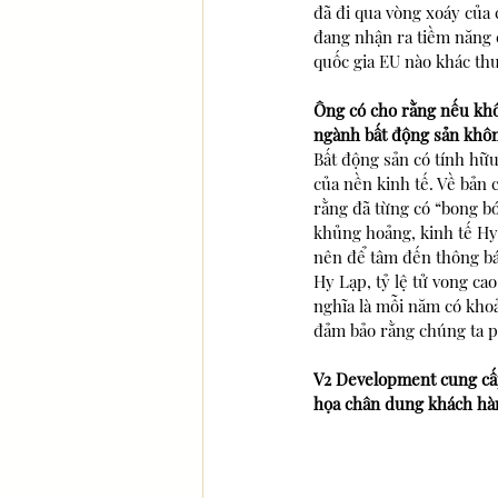
đã đi qua vòng xoáy của 
đang nhận ra tiềm năng c
quốc gia EU nào khác th
Ông có cho rằng nếu khôn
ngành bất động sản khô
Bất động sản có tính hữu
của nền kinh tế. Về bản c
rằng đã từng có “bong b
khủng hoảng, kinh tế Hy 
nên để tâm đến thông bá
Hy Lạp, tỷ lệ tử vong ca
nghĩa là mỗi năm có kho
đảm bảo rằng chúng ta ph
V2 Development cung cấp 
họa chân dung khách hà