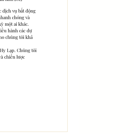
c dịch vụ bất động 
 nhanh chóng và 
ỳ một ai khác. 
điều hành các dự 
ho chúng tôi khả 
 Hy Lạp. Chúng tôi 
à chiến lược 