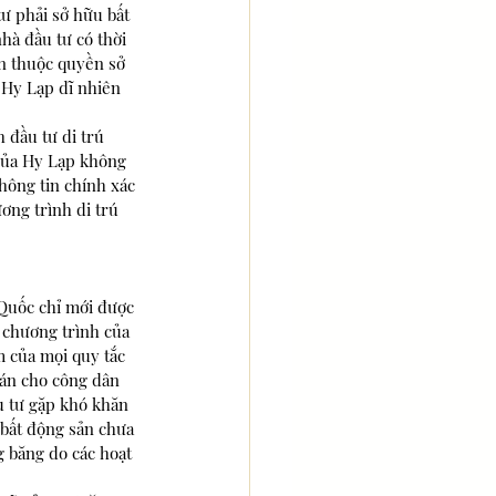
ư phải sở hữu bất 
hà đầu tư có thời 
n thuộc quyền sở 
 Hy Lạp dĩ nhiên 
 đầu tư di trú 
của Hy Lạp không 
thông tin chính xác 
ơng trình di trú 
Quốc chỉ mới được 
 chương trình của 
m của mọi quy tắc 
bán cho công dân 
u tư gặp khó khăn 
 bất động sản chưa 
g băng do các hoạt 