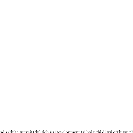
adis (thứ 2 từ trái) Chủ tịch V2 Development tại hội nghị di trú ờ Thượng