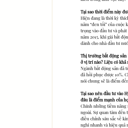
Tại sao thời điểm này đư
Hiện đang là thời kỳ thí
năm “đen tối” của cuộc k
trọng vào đầu tư và phát 
năm 2015, khi giá bất độ
dành cho nhà đầu tư nướ
Thị trường bất động sản
ở vị trí nào? Liệu có k
Ngành bất động sản đã tổ
đã hồi phục được 10%. C
nói chung sẽ là điểm đến
Tại sao nên đầu tư vào H
đâu là điểm mạnh của h
Chính những tiềm năng mà
ngoài. Sự quan tâm đến từ
điều chỉnh sâu sắc về ki
nghi nhanh và hiệu quả n