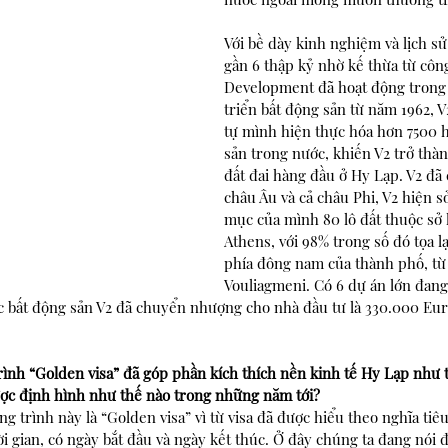
Với bề dày kinh nghiệm và lịch sử 
gần 6 thập kỷ nhờ kế thừa từ côn
Development đã hoạt động trong 
triển bất động sản từ năm 1962, 
tự mình hiện thực hóa hơn 7500 
sản trong nước, khiến V2 trở thàn
đất đai hàng đầu ở Hy Lạp. V2 đã 
châu Âu và cả châu Phi, V2 hiện 
mục của mình 80 lô đất thuộc sở 
Athens, với 98% trong số đó tọa l
phía đông nam của thành phố, từ 
Vouliagmeni. Có 6 dự án lớn đang 
ác bất động sản V2 đã chuyển nhượng cho nhà đầu tư là 330.000 Eur
ình “Golden visa” đã góp phần kích thích nền kinh tế Hy Lạp như 
ược định hình như thế nào trong những năm tới?
g trình này là “Golden visa” vì từ visa đã được hiểu theo nghĩa tiêu
i gian, có ngày bắt đầu và ngày kết thúc. Ở đây chúng ta đang nói 