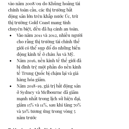
vào năm 2008/09 do Khủng hoảng tài 
chính toàn cầu, các thị trường bất 
động sản lớn trên khắp nước Úc, trừ 
thị trường Gold Coast mang tính 
chuyên biệt, đều đã hạ cánh an toàn. 
Vào năm 2011 và 2012, nhiều người 
cho rằng thị trường tài chính thế 
giới có thể sụp đổ do những biến 
động kinh tế ở châu Âu và Mỹ. 
Năm 2016, nền kinh tế thế giới đã 
bị đình trệ một phần do nền kinh 
tế Trung Quốc bị chậm lại và giá 
hàng hóa giảm.
Năm 2018-19, giá trị bất động sản 
ở Sydney và Melbourne đã giảm 
mạnh nhất trong lịch sử hiện đại, 
giảm 15% và 11%, sau khi tăng 70% 
và 50% tương ứng trong vòng 5 
năm trước