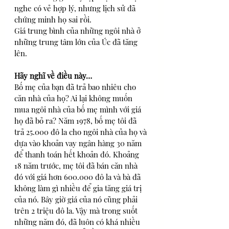
nghe có vẻ hợp lý, nhưng lịch sử đã 
chứng minh họ sai rồi. 
Giá trung bình của những ngôi nhà ở 
những trung tâm lớn của Úc đã tăng 
lên. 
Hãy nghĩ về điều này…
Bố mẹ của bạn đã trả bao nhiêu cho 
căn nhà của họ? Ai lại không muốn 
mua ngôi nhà của bố mẹ mình với giá 
họ đã bỏ ra? Năm 1978, bố mẹ tôi đã 
trả 25.000 đô la cho ngôi nhà của họ và 
dựa vào khoản vay ngân hàng 30 năm 
để thanh toán hết khoản đó. Khoảng 
18 năm trước, mẹ tôi đã bán căn nhà 
đó với giá hơn 600.000 đô la và bà đã 
không làm gì nhiều để gia tăng giá trị 
của nó. Bây giờ giá của nó cũng phải 
trên 2 triệu đô la. Vậy mà trong suốt 
những năm đó, đã luôn có khá nhiều 