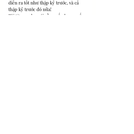
diễn ra tốt như thập kỷ trước, và cả 
thập kỷ trước đó nữa!
Tôi từng nghe nói rằng nếu bạn muốn 
biết điều gì đang đợi mình phía trước, 
hãy bắt đầu bằng cách nhìn lại những 
manh mối phía sau, và nếu bạn nghĩ 
về đều đó, rất nhiều đều đã xảy ra 
trên khắp các thị trường bất động sản 
của Úc trong thập kỷ vừa qua. trong 
thập kỷ vừa qua. 
Nếu bạn từng thăm bất kỳ thành phố 
trung tâm nào của chúng tôi vào 10 
năm trước, để rồi viếng thăm lại nó 
ngày nay, bạn sẽ khó mà nhận ra được 
đường chân trời do tác động của 
những tòa nhà cao tầng và việc phát 
triển căn hộ trong thành phố. 
Ở Melbourne có Docklands; ở Perth 