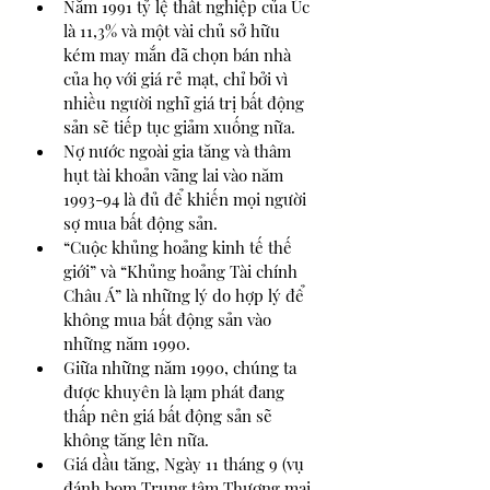
Năm 1991 tỷ lệ thất nghiệp của Úc 
là 11,3% và một vài chủ sở hữu 
kém may mắn đã chọn bán nhà 
của họ với giá rẻ mạt, chỉ bởi vì 
nhiều người nghĩ giá trị bất động 
sản sẽ tiếp tục giảm xuống nữa. 
Nợ nước ngoài gia tăng và thâm 
hụt tài khoản vãng lai vào năm 
1993-94 là đủ để khiến mọi người 
sợ mua bất động sản. 
“Cuộc khủng hoảng kinh tế thế 
giới” và “Khủng hoảng Tài chính 
Châu Á” là những lý do hợp lý để 
không mua bất động sản vào 
những năm 1990.
Giữa những năm 1990, chúng ta 
được khuyên là lạm phát đang 
thấp nên giá bất động sản sẽ 
không tăng lên nữa.
Giá dầu tăng, Ngày 11 tháng 9 (vụ 
đánh bom Trung tâm Thương mại 