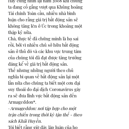
Hãy cùng nhìn lại năm 2008 khi chúng 
ta đang cố gắng vượt qua Khủng hoảng 
Tài chính Toàn cầu, nhiều nhà bình 
luận cho rằng giá trị bất động sản sẽ 
không tăng lên ở Úc trong khoảng một 
thập kỷ nữa. 
Chà, thực tế đã chứng minh là họ sai 
rồi, bởi vì nhiều chủ sở hữu bất động 
sản ở thủ đô và các khu vực trung tâm 
của chúng tôi đã đạt được tăng trưởng 
đáng kể về giá trị bất động sản.
Thế nhưng những người theo chủ 
nghĩa bi quan về bất động sản lại một 
lần nữa cho chúng ta biết một cơn đại 
suy thoái do đại dịch Coronavirus gây 
ra sẽ đưa lĩnh vực bất động sản đến 
Armageddon*. 
· Armageddon: nơi tập hợp cho một 
trận chiến trong thời kỳ tận thế - theo 
sách Khải Huyền. 
Tôi biết rằng giờ đây lập luận của họ 