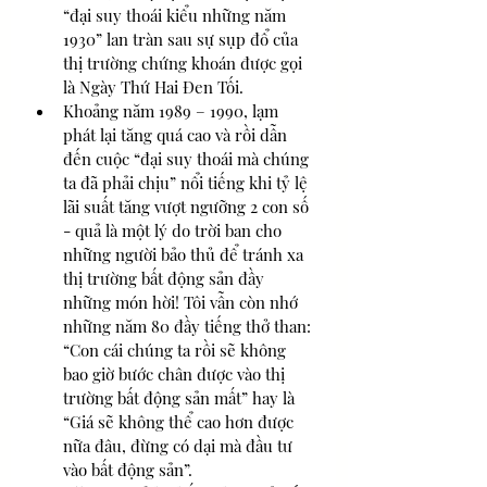
“đại suy thoái kiểu những năm 
1930” lan tràn sau sự sụp đổ của 
thị trường chứng khoán được gọi 
là Ngày Thứ Hai Đen Tối.
Khoảng năm 1989 – 1990, lạm 
phát lại tăng quá cao và rồi dẫn 
đến cuộc “đại suy thoái mà chúng 
ta đã phải chịu” nổi tiếng khi tỷ lệ 
lãi suất tăng vượt ngưỡng 2 con số 
- quả là một lý do trời ban cho 
những người bảo thủ để tránh xa 
thị trường bất động sản đầy 
những món hời! Tôi vẫn còn nhớ 
những năm 80 đầy tiếng thở than: 
“Con cái chúng ta rồi sẽ không 
bao giờ bước chân được vào thị 
trường bất động sản mất” hay là 
“Giá sẽ không thể cao hơn được 
nữa đâu, đừng có dại mà đầu tư 
vào bất động sản”.