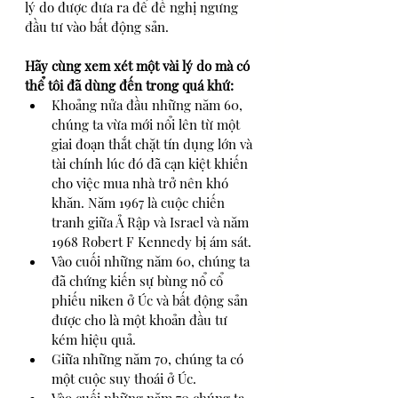
lý do được đưa ra để đề nghị ngưng 
đầu tư vào bất động sản. 
Hãy cùng xem xét một vài lý do mà có 
thể tôi đã dùng đến trong quá khứ:
Khoảng nửa đầu những năm 60, 
chúng ta vừa mới nổi lên từ một 
giai đoạn thắt chặt tín dụng lớn và 
tài chính lúc đó đã cạn kiệt khiến 
cho việc mua nhà trở nên khó 
khăn. Năm 1967 là cuộc chiến 
tranh giữa Ả Rập và Israel và năm 
1968 Robert F Kennedy bị ám sát.
Vào cuối những năm 60, chúng ta 
đã chứng kiến sự bùng nổ cổ 
phiếu niken ở Úc và bất động sản 
được cho là một khoản đầu tư 
kém hiệu quả. 
Giữa những năm 70, chúng ta có 
một cuộc suy thoái ở Úc. 