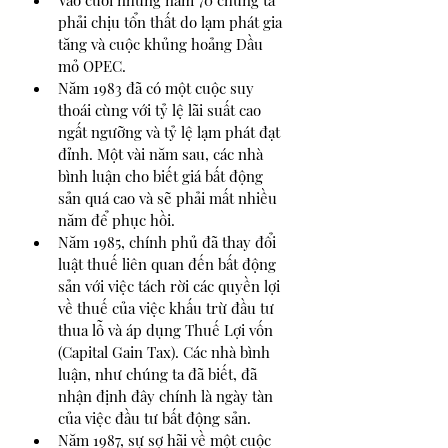
Vào cuối những năm 70 chúng ta 
phải chịu tổn thất do lạm phát gia 
tăng và cuộc khủng hoảng Dầu 
mỏ OPEC.
Năm 1983 đã có một cuộc suy 
thoái cùng với tỷ lệ lãi suất cao 
ngất ngưỡng và tỷ lệ lạm phát đạt 
đỉnh. Một vài năm sau, các nhà 
bình luận cho biết giá bất động 
sản quá cao và sẽ phải mất nhiều 
năm để phục hồi.
Năm 1985, chính phủ đã thay đổi 
luật thuế liên quan đến bất động 
sản với việc tách rời các quyền lợi 
về thuế của việc khấu trừ đầu tư 
thua lỗ và áp dụng Thuế Lợi vốn 
(Capital Gain Tax). Các nhà bình 
luận, như chúng ta đã biết, đã 
nhận định đây chính là ngày tàn 
của việc đầu tư bất động sản. 
Năm 1987, sự sợ hãi về một cuộc 