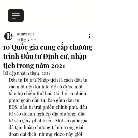
BeInvestor
23 thg 3, 2021
10 Quốc gia cung cấp chương
trình Đầu tư Định cư, nhập
tịch trong năm 2021
Đã cập nhật:
1 thg 4, 2021
Đầu tư Di trú/Nhập tịch là cách đầu tư 
vào một nền kinh tế để có được một 
tấm hộ chiếu thứ hai. Có thể có nhiều 
phương án đầu tư, bao gồm đầu tư 
BĐS, đầu tư trái phiếu chính phủ, đầu 
tư vào doanh nghiệp địa phương, đầu 
tư vào Quỹ phát triển. Một số quốc gia 
đã tạm hoãn chương trình trong giai 
đoạn đại dịch, nhưng video này giới 