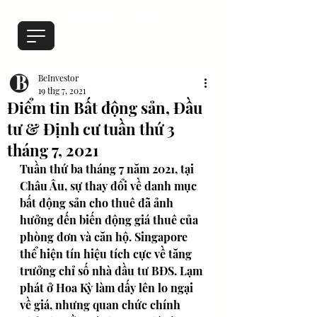
BeInvestor
19 thg 7, 2021
Điểm tin Bất động sản, Đầu
tư & Định cư tuần thứ 3
tháng 7, 2021
Tuần thứ ba tháng 7 năm 2021, tại 
Châu Âu, sự thay đổi về danh mục 
bất động sản cho thuê đã ảnh 
hưởng đến biến động giá thuê của 
phòng đơn và căn hộ. Singapore 
thể hiện tín hiệu tích cực về tăng 
trưởng chỉ số nhà đầu tư BĐS. Lạm 
phát ở Hoa Kỳ làm dấy lên lo ngại 
về giá, nhưng quan chức chính 