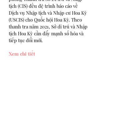
tịch (CIS) đều đệ trình báo cáo về   
Dịch vụ Nhập tịch và Nhập cư Hoa Kỳ 
(USCIS) cho Quốc hội Hoa Kỳ. Theo 
thanh tra năm 2021, Sở di trú và Nhập 
tịch Hoa Kỳ cần đẩy mạnh số hóa và 
tiếp tục đổi mới.
Xem chi tiết
Di trú Canada
 - Dữ   liệu mới về Nhập 
cư, Người tị nạn và Quốc tịch Canada 
(IRCC) vừa được công bố   cho thấy 