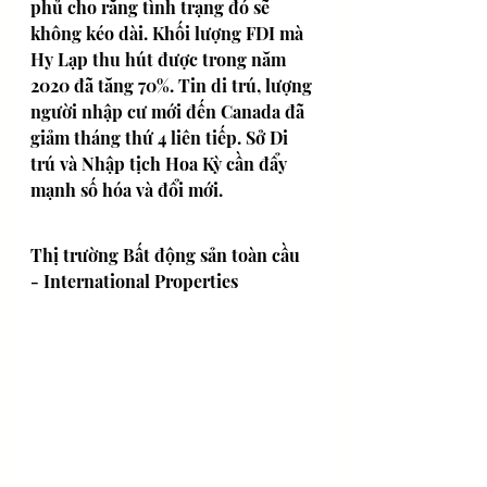
phủ cho rằng tình trạng đó sẽ 
không kéo dài. Khối lượng FDI mà 
Hy Lạp thu hút được trong năm 
2020 đã tăng 70%. Tin di trú, lượng 
người nhập cư mới đến Canada đã 
giảm tháng thứ 4 liên tiếp. Sở Di 
trú và Nhập tịch Hoa Kỳ cần đẩy 
mạnh số hóa và đổi mới.
Thị trường Bất động sản toàn cầu 
- International Properties